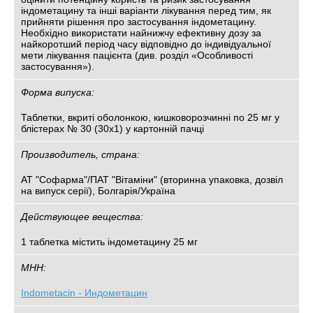
індометацину та інші варіанти лікування перед тим, як
прийняти рішення про застосування індометацину.
Необхідно використати найнижчу ефективну дозу за
найкоротший період часу відповідно до індивідуальної
мети лікування пацієнта (див. розділ «Особливості
застосування»).
Форма випуска:
Таблетки, вкриті оболонкою, кишковорозчинні по 25 мг у
блістерах № 30 (30х1) у картонній пачці
Производитель, страна:
АТ "Софарма"/ПАТ "Вітаміни" (вторинна упаковка, дозвіл
на випуск серії), Болгарія/Україна
Действующее вещества:
1 таблетка містить індометацину 25 мг
МНН:
Indometacin - Индометацин