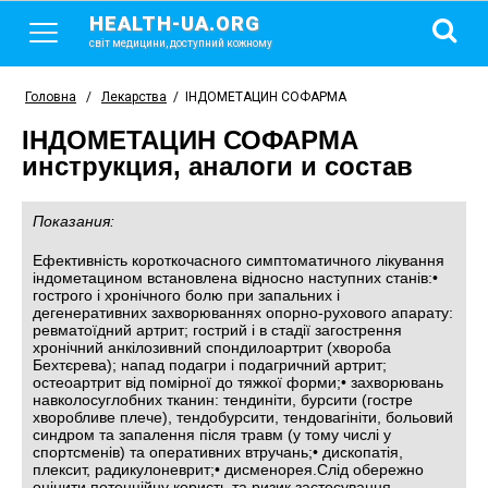
HEALTH-UA.ORG
світ медицини, доступний кожному
Головна
/
Лекарства
/
ІНДОМЕТАЦИН СОФАРМА
ІНДОМЕТАЦИН СОФАРМА
инструкция, аналоги и состав
Показания:
Ефективність короткочасного симптоматичного лікування
індометацином встановлена відносно наступних станів:•
гострого і хронічного болю при запальних і
дегенеративних захворюваннях опорно-рухового апарату:
ревматоїдний артрит; гострий і в стадії загострення
хронічний анкілозивний спондилоартрит (хвороба
Бехтєрева); напад подагри і подагричний артрит;
остеоартрит від помірної до тяжкої форми;• захворювань
навколосуглобних тканин: тендиніти, бурсити (гостре
хворобливе плече), тендобурсити, тендовагініти, больовий
синдром та запалення після травм (у тому числі у
спортсменів) та оперативних втручань;• дископатія,
плексит, радикулоневрит;• дисменорея.Слід обережно
оцінити потенційну користь та ризик застосування