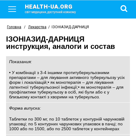
HEALTH-UA.ORG
світ медицини, доступний кожному
Головна
/
Лекарства
/
ІЗОНІАЗИД-ДАРНИЦЯ
ІЗОНІАЗИД-ДАРНИЦЯ
инструкция, аналоги и состав
Показания:
• У комбінації з 3-4 іншими протитуберкульозними
препаратами – для лікування активного туберкульозу усіх
форм і локалізацій;• як монотерапія – для лікування
латентної туберкульозної інфекції;• як монотерапія – для
профілактики туберкульозу в осіб, які були або є у
близькому контакті з хворими на туберкульоз.
Форма випуска:
Таблетки по 300 мг, по 10 таблеток у контурній чарунковій
упаковці; по 5 контурних чарункових упаковок в пачці; по
1000 або по 1500, або по 2500 таблеток у контейнерах