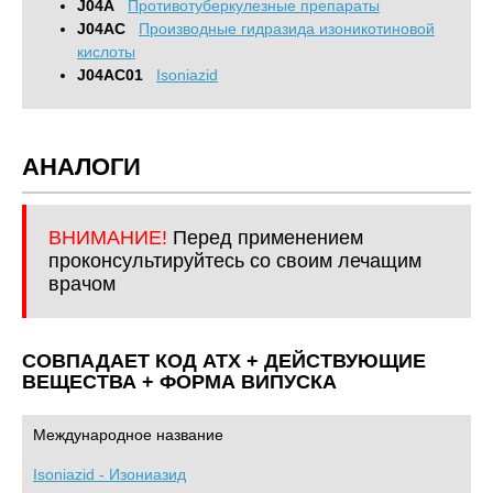
J04A
Противотуберкулезные препараты
J04AC
Производные гидразида изоникотиновой
кислоты
J04AC01
Isoniazid
АНАЛОГИ
ВНИМАНИЕ!
Перед применением
проконсультируйтесь со своим лечащим
врачом
СОВПАДАЕТ КОД ATХ + ДЕЙСТВУЮЩИЕ
ВЕЩЕСТВА + ФОРМА ВИПУСКА
Международное название
Isoniazid - Изониазид