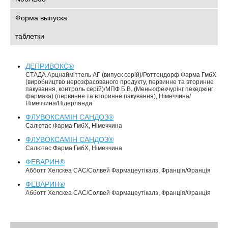
Форма выпуска
таблетки
ДЕПРИВОКС®
СТАДА Арцнайміттель АГ (випуск серій)/Роттендорф Фарма ГмбХ
(виробництво нерозфасованого продукту, первинне та вторинне
пакування, контроль серій)/МПФ Б.В. (Меньюфекчурінг пекеджінг
фармака) (первинне та вторинне пакування), Німеччина/
Німеччина/Нідерланди
ФЛУВОКСАМІН САНДОЗ®
Салютас Фарма ГмбХ, Німеччина
ФЛУВОКСАМІН САНДОЗ®
Салютас Фарма ГмбХ, Німеччина
ФЕВАРИН®
Абботт Хелскеа САС/Солвей Фармацеутікалз, Франція/Франція
ФЕВАРИН®
Абботт Хелскеа САС/Солвей Фармацеутікалз, Франція/Франція