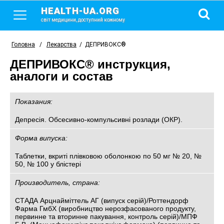
HEALTH-UA.ORG
світ медицини, доступний кожному
Головна
/
Лекарства
/
ДЕПРИВОКС®
ДЕПРИВОКС® инструкция,
аналоги и состав
Показания:
Депресія. Обсесивно-компульсивні розлади (ОКР).
Форма випуска:
Таблетки, вкриті плівковою оболонкою по 50 мг № 20, №
50, № 100 у блістері
Производитель, страна:
СТАДА Арцнайміттель АГ (випуск серій)/Роттендорф
Фарма ГмбХ (виробництво нерозфасованого продукту,
первинне та вторинне пакування, контроль серій)/МПФ