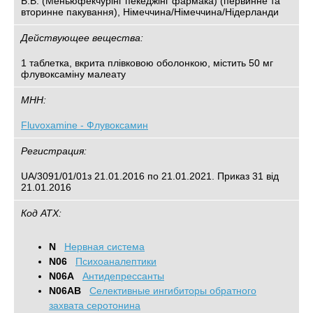
Б.В. (Меньюфекчурінг пекеджінг фармака) (первинне та
вторинне пакування), Німеччина/Німеччина/Нідерланди
Действующее вещества:
1 таблетка, вкрита плівковою оболонкою, містить 50 мг
флувоксаміну малеату
МНН:
Fluvoxamine - Флувоксамин
Регистрация:
UA/3091/01/01з 21.01.2016 по 21.01.2021. Приказ 31 від
21.01.2016
Код АТХ:
N
Нервная система
N06
Психоаналептики
N06A
Антидепрессанты
N06AB
Cелективные ингибиторы обратного
захвата серотонина