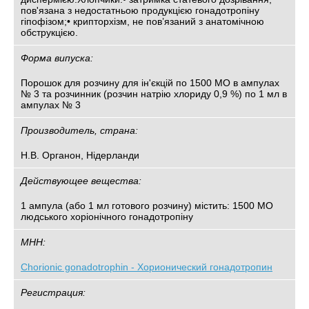
пов'язана з недостатньою продукцією гонадотропіну
гіпофізом;• крипторхізм, не пов’язаний з анатомічною
обструкцією.
Форма випуска:
Порошок для розчину для ін'єкцій по 1500 МО в ампулах
№ 3 та розчинник (розчин натрію хлориду 0,9 %) по 1 мл в
ампулах № 3
Производитель, страна:
Н.В. Органон, Нідерланди
Действующее вещества:
1 ампула (або 1 мл готового розчину) містить: 1500 МО
людського хоріонічного гонадотропіну
МНН:
Chorionic gonadotrophin - Хорионический гонадотропин
Регистрация: