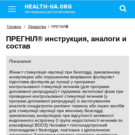
HEALTH-UA.ORG
світ медицини, доступний кожному
Головна
/
Лекарства
/
ПРЕГНІЛ®
ПРЕГНІЛ® инструкция, аналоги и
состав
Показания:
Жінки:• стимуляція овуляції при безплідді, зумовленому
ановуляцією або порушенням визрівання фолікулів;•
підготовка фолікулів до пункції у програмах
контрольованої стимуляції яєчників (для програми
допоміжної репродукції);• підтримка лютеїнової фази при
проведенні контрольованої стимуляції яєчників (у
програмі допоміжної репродукції) із застосуванням
аналогів гонадатропін-рилізинг гормону або інших засобів
для стимуляції овуляції при жіночому безплідді,
зумовленому ановуляцією при відсутності активності
ендогенного естрогену (I група недостатності яєчників по
класифікації ВООЗ).Чоловіки:• гіпогонадотропний
гіпогонадизм;• безпліддя, пов’язане з ідіопатичною
диспермією.Хлопчики:• затримка статевого дозрівання,