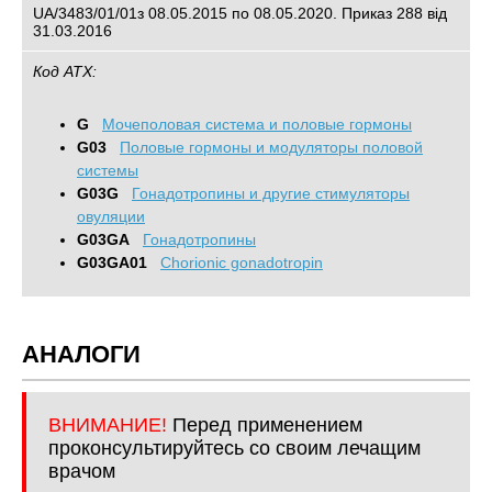
UA/3483/01/01з 08.05.2015 по 08.05.2020. Приказ 288 від
31.03.2016
Код АТХ:
G
Mочеполовая система и половые гормоны
G03
Половые гормоны и модуляторы половой
системы
G03G
Гонадотропины и другие стимуляторы
овуляции
G03GA
Гонадотропины
G03GA01
Chorionic gonadotropin
АНАЛОГИ
ВНИМАНИЕ!
Перед применением
проконсультируйтесь со своим лечащим
врачом