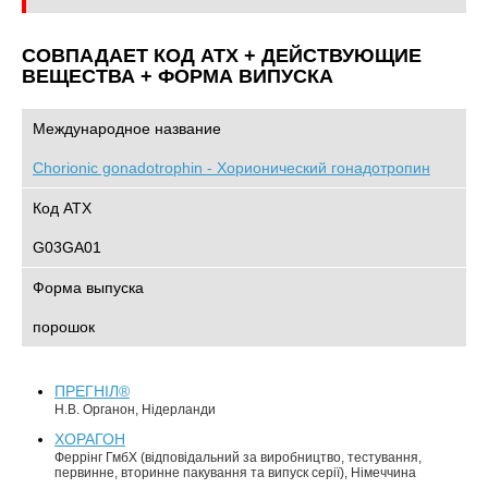
СОВПАДАЕТ КОД ATХ + ДЕЙСТВУЮЩИЕ
ВЕЩЕСТВА + ФОРМА ВИПУСКА
Международное название
Chorionic gonadotrophin - Хорионический гонадотропин
Код АТХ
G03GA01
Форма выпуска
порошок
ПРЕГНІЛ®
Н.В. Органон, Нідерланди
ХОРАГОН
Феррінг ГмбХ (відповідальний за виробництво, тестування,
первинне, вторинне пакування та випуск серії), Німеччина