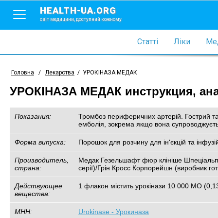
HEALTH-UA.ORG
світ медицини, доступний кожному
Статті
Ліки
Мед
Головна
/
Лекарства
/
УРОКІНАЗА МЕДАК
УРОКІНАЗА МЕДАК инструкция, ана
Показания:
Тромбоз периферичних артерій. Гострий та 
емболія, зокрема якщо вона супроводжуєт
Форма випуска:
Порошок для розчину для ін'єкцій та інфуз
Производитель,
Медак Гезельшафт фюр клініше Шпеціальпре
страна:
серії)/Грін Кросс Корпорейшн (виробник гот
Действующее
1 флакон містить урокінази 10 000 МО (0,1
вещества:
МНН:
Urokinase - Урокиназа