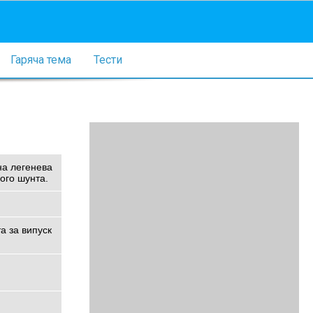
Гаряча тема
Тести
на легенева
ого шунта.
а за випуск