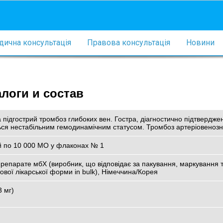
ична консультація
Правова консультація
Новини
логи и состав
підгострий тромбоз глибоких вен. Гостра, діагностично підтвердже
ься нестабільним гемодинамічним статусом. Тромбоз артеріовенозн
ій по 10 000 МО у флаконах № 1
парате мбХ (виробник, що відповідає за пакування, маркування т
ової лікарської форми in bulk), Німеччина/Корея
3 мг)