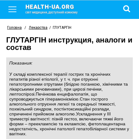
HEALTH-UA.ORG
світ медицини, доступний кожному
Головна
/
Лекарства
/
ГЛУТАРГІН
ГЛУТАРГІН инструкция, аналоги и
состав
Показания:
У складі комплексної терапії гострих та хронічних
гепатитів різної етіології, у т. ч. при отруєнні
гепатотропними отрутами (блідою поганкою, хімічними та
лікарськими речовинами), при цирозі печінки,
лептоспірозі.Печінкова енцефалопатія, що
супроводжується гіперамоніємією.Стан гострого
алкогольного отруєння легкої та середньої тяжкості,
похмільний синдром, постінтоксикаційні розлади,
спричинені прийомом алкоголю.Ускладнення у III
триместрі вагітності: пізній гестоз, включаючи тяжкі його
форми – прееклампсію та еклампсію, фетоплацентарна
недостатність, хронічні патології гепатобіліарної системи у
вагітних.