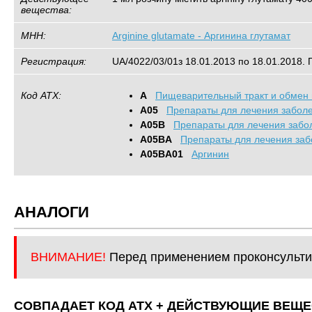
вещества:
МНН:
Arginine glutamate - Аргинина глутамат
Регистрация:
UA/4022/03/01з 18.01.2013 по 18.01.2018. 
Код АТХ:
A
Пищеварительный тракт и обмен
A05
Препараты для лечения забол
A05B
Препараты для лечения забо
A05BA
Препараты для лечения заб
A05BA01
Аргинин
АНАЛОГИ
ВНИМАНИЕ!
Перед применением проконсульти
СОВПАДАЕТ КОД ATХ + ДЕЙСТВУЮЩИЕ ВЕЩЕ