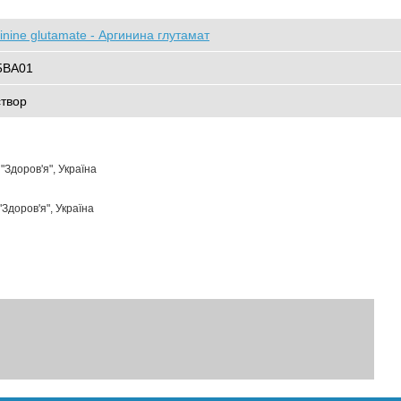
inine glutamate - Аргинина глутамат
5BA01
створ
Здоров'я", Україна
Здоров'я", Україна