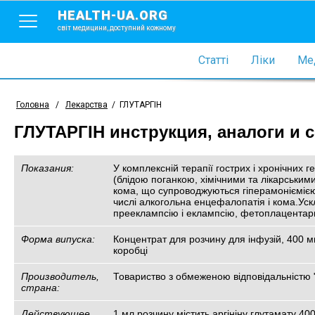
HEALTH-UA.ORG
світ медицини, доступний кожному
Статті
Ліки
Мед
Головна
/
Лекарства
/
ГЛУТАРГІН
ГЛУТАРГІН инструкция, аналоги и 
Показания:
У комплексній терапії гострих і хронічних г
(блідою поганкою, хімічними та лікарськими
кома, що супроводжуються гіперамоніємією.
числі алкогольна енцефалопатія і кома.Ускл
прееклампсію і еклампсію, фетоплацентарна 
Форма випуска:
Концентрат для розчину для інфузій, 400 мг
коробці
Производитель,
Товариство з обмеженою відповідальністю 
страна:
Действующее
1 мл розчину містить аргініну глутамату 400