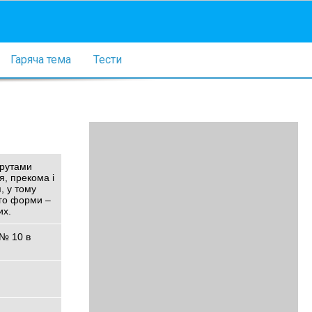
Гаряча тема
Тести
отрутами
я, прекома і
, у тому
ого форми –
их.
 № 10 в