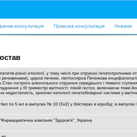
ична консультація
Правова консультація
Новини
состав
епатитів різної етіології, у тому числі при отруєнні гепатотропними 
 речовинами), цирозі печінки, лептоспірозі.Печінкова енцефалопаті
Стан гострого алкогольного отруєння середнього і тяжкого ступеня
аднення у III триместрі вагітності: пізній гестоз, включаючи тяжкі й
недостатність, хронічні патології гепатобіліарної системи у вагітн
/мл по 5 мл в ампулах № 10 (5х2) у блістерах в коробці; в ампулах
"Фармацевтична компанія "Здоров'я", Україна
 мг