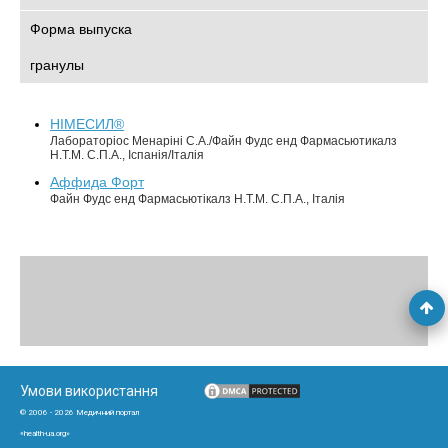
Форма выпуска
гранулы
НІМЕСИЛ®
Лабораторіос Менаріні С.А./Файн Фудс енд Фармасьютикалз
Н.Т.М. С.П.А., Іспанія/Італія
Аффида Форт
Файн Фудс енд Фармасьютікалз Н.Т.М. С.П.А., Італія
Умови використання
© 2006 - 2026 Медичний портал
«health-ua.org»