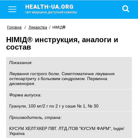
HEALTH-UA.ORG
світ медицини, доступний кожному
Головна
/
Лекарства
/
НІМІД®
НІМІД® инструкция, аналоги и
состав
Показания:
Лікування гострого болю. Симптоматичне лікування
остеоартриту з больовим синдромом. Первинна
дисменорея.
Форма випуска:
Гранули, 100 мг/2 г по 2 г у саше № 1, № 30
Производитель, страна:
КУСУМ ХЕЛТХКЕР ПВТ. ЛТД./ТОВ "КУСУМ ФАРМ", Індія/
Україна