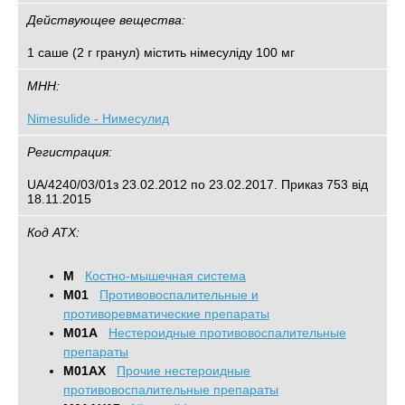
Действующее вещества:
1 саше (2 г гранул) містить німесуліду 100 мг
МНН:
Nimesulide - Нимесулид
Регистрация:
UA/4240/03/01з 23.02.2012 по 23.02.2017. Приказ 753 від
18.11.2015
Код АТХ:
M
Костно-мышечная система
M01
Противовоспалительные и
противоревматические препараты
M01A
Нестероидные противовоспалительные
препараты
M01AX
Прочие нестероидные
противовоспалительные препараты