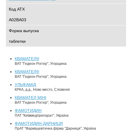
Код АТХ
A02BA03
Форма выпуска
таблетки
КВАМАТЕЛ®
ВАТ "Гедеон Ріхтер", Угорщина
КВАМАТЕЛ®
ВАТ "Гедеон Ріхтер", Угорщина
УЛЬФАМІД
КРКА, д.д., Ново место, Словенія
КВАМАТЕЛ МІНІ
ВАТ "Гедеон Ріхтер", Угорщина
ФАМОТИДИН
ПАТ "Київмедпрепарат", Україна
ФАМОТИДИН-ДАРНИЦЯ
ПрАТ "Фармацевтична фірма "Дарниця", Україна