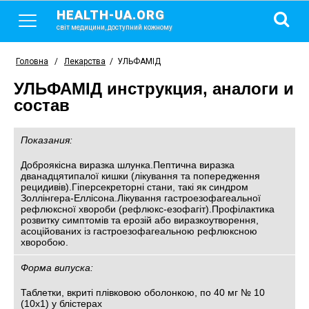
HEALTH-UA.ORG
світ медицини, доступний кожному
Головна
/
Лекарства
/
УЛЬФАМІД
УЛЬФАМІД инструкция, аналоги и
состав
Показания:
Доброякісна виразка шлунка.Пептична виразка
дванадцятипалої кишки (лікування та попередження
рецидивів).Гіперсекреторні стани, такі як синдром
Золлінгера-Еллісона.Лікування гастроезофагеальної
рефлюксної хвороби (рефлюкс-езофагіт).Профілактика
розвитку симптомів та ерозій або виразкоутворення,
асоційованих із гастроезофагеальною рефлюксною
хворобою.
Форма випуска:
Таблетки, вкриті плівковою оболонкою, по 40 мг № 10
(10х1) у блістерах