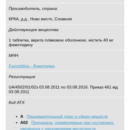
Производитель, страна:
КРКА, д.д., Ново место, Словенія
Действующее вещества:
1 таблетка, вкрита плівковою оболонкою, містить 40 мг
фамотидину
МНН:
Famotidine - Фамотидин
Регистрация:
UA/4502/01/02з 03.08.2011 по 03.08.2016. Приказ 461 від
03.08.2011
Код АТХ:
A
Пищеварительный тракт и обмен веществ
A02
Препараты, применяемые при состояниях,
связанных с нарушениями кислотности