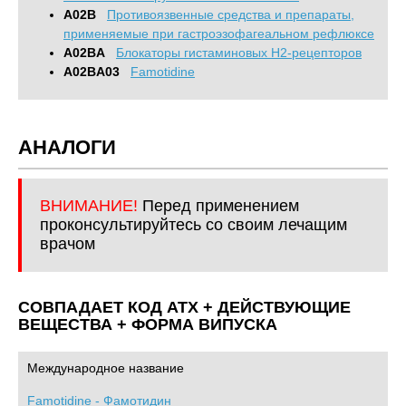
A02B
Противоязвенные средства и препараты,
применяемые при гастроэзофагеальном рефлюксе
A02BA
Блокаторы гистаминовых H2-рецепторов
A02BA03
Famotidine
АНАЛОГИ
ВНИМАНИЕ!
Перед применением
проконсультируйтесь со своим лечащим
врачом
СОВПАДАЕТ КОД ATХ + ДЕЙСТВУЮЩИЕ
ВЕЩЕСТВА + ФОРМА ВИПУСКА
Международное название
Famotidine - Фамотидин