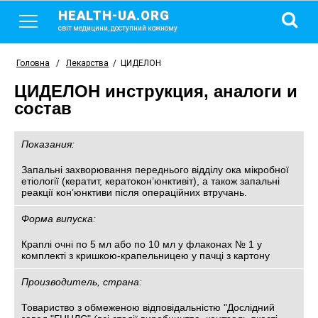
HEALTH-UA.ORG
світ медицини, доступний кожному
Головна
/
Лекарства
/
ЦИДЕЛОН
ЦИДЕЛОН инструкция, аналоги и
состав
Показания:
Запальні захворювання переднього відділу ока мікробної
етіології (кератит, кератокон’юнктивіт), а також запальні
реакції кон’юнктиви після операційних втручань.
Форма випуска:
Краплі очні по 5 мл або по 10 мл у флаконах № 1 у
комплекті з кришкою-крапельницею у пачці з картону
Производитель, страна:
Товариство з обмеженою відповідальністю "Дослідний