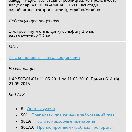
завод "ГНЦЛС" (всі стадії виробництва, контроль якості,
випуск серії)/ТОВ "ФАРМЕКС ГРУП" (всі стадії
виробництва, контроль якості), Україна/Україна
Действующее вещества:
1 мл розчину містять цинку сульфату 2,5 мг,
декаметоксину 0,2 мг
МНН:
Zinc compounds - Цинка соединения
Регистрация:
UA/4507/01/01з 11.05.2011 по 11.05.2016. Приказ 614 від
21.09.2015
Код АТХ:
S
Органы чувств
S01
Препараты для лечения заболеваний глаз
S01A
Противомикробные препараты
S01AX
Прочие противомикробные препараты