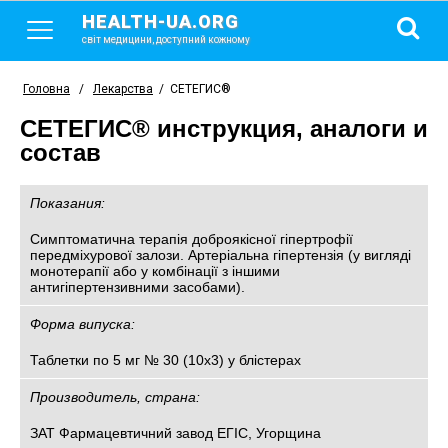
HEALTH-UA.ORG
світ медицини, доступний кожному
Головна
/
Лекарства
/
СЕТЕГИС®
СЕТЕГИС® инструкция, аналоги и
состав
Показания:
Симптоматична терапія доброякісної гіпертрофії
передміхурової залози. Артеріальна гіпертензія (у вигляді
монотерапії або у комбінації з іншими
антигіпертензивними засобами).
Форма випуска:
Таблетки по 5 мг № 30 (10х3) у блістерах
Производитель, страна:
ЗАТ Фармацевтичний завод ЕГІС, Угорщина