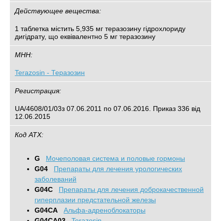
Действующее вещества:
1 таблетка містить 5,935 мг теразозину гідрохлориду
дигідрату, що еквівалентно 5 мг теразозину
МНН:
Terazosin - Теразозин
Регистрация:
UA/4608/01/03з 07.06.2011 по 07.06.2016. Приказ 336 від
12.06.2015
Код АТХ:
G
Mочеполовая система и половые гормоны
G04
Препараты для лечения урологических
заболеваний
G04C
Препараты для лечения доброкачественной
гиперплазии предстательной железы
G04CA
Альфа-адреноблокаторы
G04CA03
Terazosin