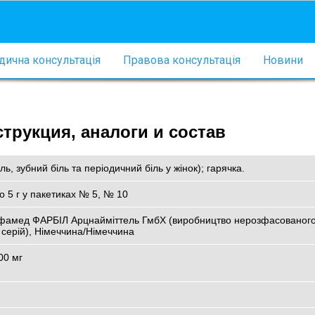
ична консультація
Правова консультація
Новини
рукция, аналоги и состав
ь, зубний біль та періодичний біль у жінок); гарячка.
о 5 г у пакетиках № 5, № 10
лфамед ФАРБІЛ Арцнайміттель ГмбХ (виробництво нерозфасованого
 серій), Німеччина/Німеччина
00 мг