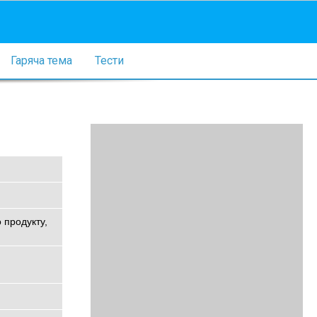
Гаряча тема
Тести
 продукту,