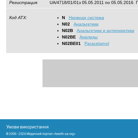
Регистрация:
UA/4718/01/01з 05.05.2011 по 05.05.2016. 
Код АТХ:
N
Нервная система
N02
Анальгетики
N02B
Анальгетики и антипиретики
N02BE
Анилиды
N02BE01
Paracetamol
Умови використання
© 2006 - 2026 Медичний портал «health-ua.org»