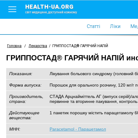
HEALTH-UA.ORG
світ медицини, доступний кожному
Статті
Ліки
Мед
Головна
/
Лекарства
/
ГРИППОСТАД® ГАРЯЧИЙ НАПІЙ
ГРИППОСТАД® ГАРЯЧИЙ НАПІЙ инст
Показания:
Лікування больового синдрому (головний біл
Форма випуска:
Порошок для орального розчину, 120 мг/г п
Производитель,
СТАДА Арцнайміттель АГ (випуск серій)/а
страна:
первинне та вторинне пакування, контроль
Действующее
1 пакетик порошку містить парацетамолу 6
вещества:
МНН:
Paracetamol - Парацетамол