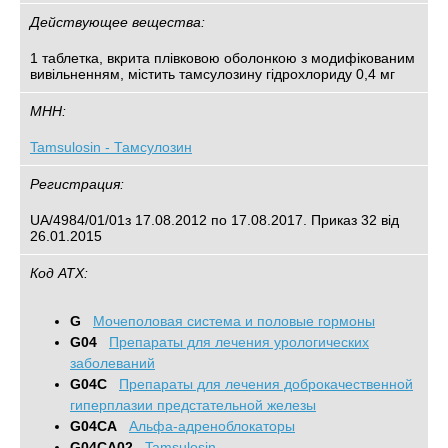
Действующее вещества:
1 таблетка, вкрита плівковою оболонкою з модифікованим
вивільненням, містить тамсулозину гідрохлориду 0,4 мг
МНН:
Tamsulosin - Тамсулозин
Регистрация:
UA/4984/01/01з 17.08.2012 по 17.08.2017. Приказ 32 від
26.01.2015
Код АТХ:
G
Mочеполовая система и половые гормоны
G04
Препараты для лечения урологических
заболеваний
G04C
Препараты для лечения доброкачественной
гиперплазии предстательной железы
G04CA
Альфа-адреноблокаторы
G04CA02
Tamsulosin