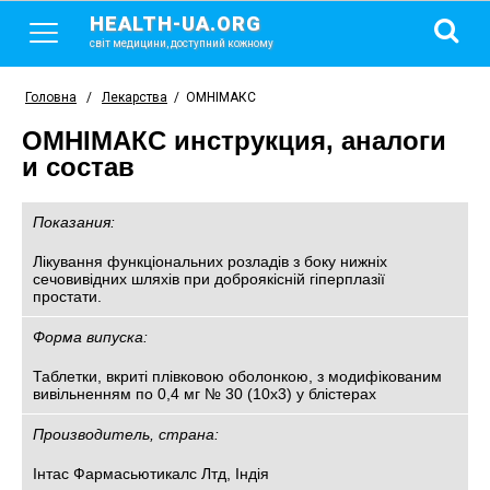
HEALTH-UA.ORG
світ медицини, доступний кожному
Головна
/
Лекарства
/
ОМНІМАКС
ОМНІМАКС инструкция, аналоги
и состав
Показания:
Лікування функціональних розладів з боку нижніх
сечовивідних шляхів при доброякісній гіперплазії
простати.
Форма випуска:
Таблетки, вкриті плівковою оболонкою, з модифікованим
вивільненням по 0,4 мг № 30 (10х3) у блістерах
Производитель, страна:
Інтас Фармасьютикалс Лтд, Індія