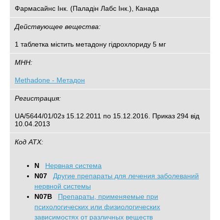
Фармасайнс Інк. (Паладін Лабс Інк.), Канада
Действующее вещества:
1 таблетка містить метадону гідрохлориду 5 мг
МНН:
Methadone - Метадон
Регистрация:
UA/5644/01/02з 15.12.2011 по 15.12.2016. Приказ 294 від
10.04.2013
Код АТХ:
N
Нервная система
N07
Другие препараты для лечения заболеваний
нервной системы
N07B
Препараты, применяемые при
психологических или физиологических
зависимостях от различных веществ