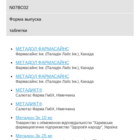
N07BC02
Форма выпуска
таблетки
МЕТАДОЛ ФАРМАСАЙНС
Фармасайнс Інк. (Паладін Лабс Інк.), Канада
МЕТАДОЛ ФАРМАСАЙНС
Фармасайнс Інк. (Паладін Лабс Інк.), Канада
МЕТАДОЛ ФАРМАСАЙНС
Фармасайнс Інк. (Паладін Лабс Інк.), Канада
МЕТАДИКТ®
Салютас Фарма ГмбХ, Німеччина
МЕТАДИКТ®
Салютас Фарма ГмбХ, Німеччина
Метадон-Зн 10 мг
Товариство з обмеженою відповідальністю "Харківське
фармацевтичне підприємство "Здоров'я народу", Україна
Метадон-Зн 25 мг