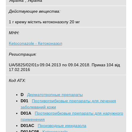
Україна", Україна
Действующее вещества:
1 г крему містить кетоконазолу 20 мг
МНН:
Ketoconazole - Кетоконазол
Регистрация:
UA/5825/02/01з 09.04.2013 по 09.04.2018. Приказ 104 від
17.02.2016
Код АТХ:
D
Дерматотропные препараты
D01
Противогрибковые препараты для лечения
заболеваний кожи
D01A
Противогрибковые препараты для наружного
применения
D01AC
Производные имидазола
D01AC08
Ketoconazole