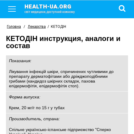
HEALTH-UA.ORG
світ медицини, доступний кожному
Головна
/
Лекарства
/
КЕТОДІН
КЕТОДІН инструкция, аналоги и
состав
Показания:
Лікування інфекцій шкіри, спричинених чутливими до
препарату дерматофітами або дріжджоподібними
грибами (кандидоз шкірних складок, пахова
епідермофітія, епідермофітія стоп).
Форма випуска:
Крем, 20 мг/г по 15 г у тубах
Производитель, страна:
Спільне українсько-іспанське підприємство "Сперко