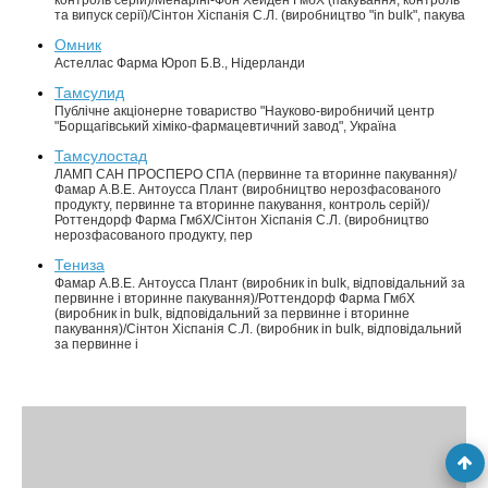
контроль серій)/Менаріні-Фон Хейден ГмбХ (пакування, контроль
та випуск серії)/Сінтон Хіспанія С.Л. (виробництво "in bulk", пакува
Омник
Астеллас Фарма Юроп Б.В., Нідерланди
Тамсулид
Публічне акціонерне товариство "Науково-виробничий центр
"Борщагівський хіміко-фармацевтичний завод", Україна
Тамсулостад
ЛАМП САН ПРОСПЕРО СПА (первинне та вторинне пакування)/
Фамар А.В.Е. Антоусса Плант (виробництво нерозфасованого
продукту, первинне та вторинне пакування, контроль серій)/
Роттендорф Фарма ГмбХ/Сінтон Хіспанія С.Л. (виробництво
нерозфасованого продукту, пер
Тениза
Фамар А.В.Е. Антоусса Плант (виробник in bulk, відповідальний за
первинне і вторинне пакування)/Роттендорф Фарма ГмбХ
(виробник in bulk, відповідальний за первинне і вторинне
пакування)/Сінтон Хіспанія С.Л. (виробник in bulk, відповідальний
за первинне і