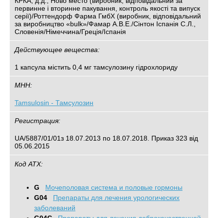
КРКА, д.д., Ново место (виробник, відповідальний за
первинне і вторинне пакування, контроль якості та випуск
серії)/Роттендорф Фарма ГмбХ (виробник, відповідальний
за виробництво «bulk»/Фамар А.В.Е./Сінтон Іспанія С.Л.,
Словенія/Німеччина/Греція/Іспанія
Действующее вещества:
1 капсула містить 0,4 мг тамсулозину гідрохлориду
МНН:
Tamsulosin - Тамсулозин
Регистрация:
UA/5887/01/01з 18.07.2013 по 18.07.2018. Приказ 323 від
05.06.2015
Код АТХ:
G
Mочеполовая система и половые гормоны
G04
Препараты для лечения урологических
заболеваний