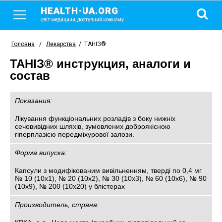
HEALTH-UA.ORG
світ медицини, доступний кожному
Головна
/
Лекарства
/
ТАНІЗ®
ТАНІЗ® инструкция, аналоги и
состав
Показания:
Лікування функціональних розладів з боку нижніх
сечовивідних шляхів, зумовлених доброякісною
гіперплазією передміхурової залози.
Форма випуска:
Капсули з модифікованим вивільненням, тверді по 0,4 мг
№ 10 (10х1), № 20 (10х2), № 30 (10х3), № 60 (10х6), № 90
(10х9), № 200 (10х20) у блістерах
Производитель, страна: