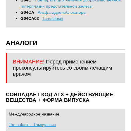
G04C
Препараты для лечения доброкачественной
гиперплазии предстательной железы
G04CA
Альфа-адреноблокаторы
G04CA02
Tamsulosin
АНАЛОГИ
ВНИМАНИЕ!
Перед применением
проконсультируйтесь со своим лечащим
врачом
СОВПАДАЕТ КОД ATХ + ДЕЙСТВУЮЩИЕ
ВЕЩЕСТВА + ФОРМА ВИПУСКА
Международное название
Tamsulosin - Тамсулозин