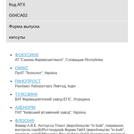
Код АТХ
G04CA02
Форма выпуска
капсулы
ФОКУСИН®
АТ "Санека Фармасьютікалз", Словацька Республіка
ОМІКС
ПрАТ "Технолог", Україна
РАНОПРОСТ
Ранбаксі Лабораторіз Лімітед, Індія
ТУЛОЗИН®
ВАТ Фармацевтичний завод ЕГІС, Угорщина
АДЕНОРМ
ПАТ "Київський вітамінний завод", Україна
ФЛОСІН®
Фамар А.В.Е. Антоусса Плант (виробництво "in bulk", пакування,
контроль серій)/Роттендорф Фарма ГмбХ (виробництво "in bulk",