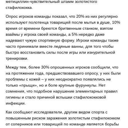
метициллин-чувствительный штамм золотистого
стафилококка.
Опрос игроков команды показал, что 20% из них регулярно
используют полотенца товарищей после мытья в душе, 10%
время от времени бреются бритвенным станком, взятом
взаймы у игрока своей команды, а 5% нередко даже
надевают чужую спортивную форму. Игроки команды также
часто принимали вместе ледяные ванны, для того чтобы
быстро восстановить силы после игры или изнурительной
тренировки.
Между тем, более 30% опрошенных игроков сообщили, что
на протяжении года, предшествовавшего опросу, у них были
проблемы с кожей – у них неоднократно появлялись не
только «прыщи», но и боле крупные фурункулы. Нет
сомнения, что подобное нарушение элементарных правил
гигиены и стало причиной вспышки стафилококковой
инфекции.
Как сообщают исследователи, другим видом спорта с
повышенным риском заражения золотистым стафилококком
от соперников или товарищей по команде является борьбы