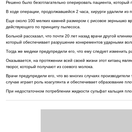
Решено было безотлагательно оперировать пациента, который п
В ходе операции, продолжавшейся 2 часа, хирурги удалили из п
Еще около 100 мелких камней размером с рисовое зернышко вр
действующего по принципу пылесоса.
Больной рассказал, что почти 20 лет назад врачи другой клини
который обеспечивает разрушение конкрементов ударными волна
Тогда же медики предупредили его, что ему следует изменить р
Оказывается, на протяжении всей своей жизни этот китаец яв
творог, который получают из соевого молока.
Врачи предупредили его, что во многих случаях производители
случае играет роль коагулянта и обеспечивает образование пл
При недостаточном потреблении жидкости сульфат кальция плох