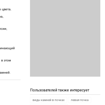
 цвета.
ра,
псии,
оминающий
 в этом
камней.
Пользователей также интересует
виды камней в почках
левая почка