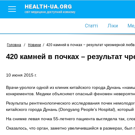
HEALTH-UA.ORG
світ медицини, доступний кожному
Статті
Ліки
Мед
Головна
/
Новини
/
420 камней в почках – результат чрезмерной любви
420 камней в почках – результат ч
10 июня 2015 г.
Врачи-урологи одной из клиник китайского города Дунань «нам
конкрементов. Медики объясняют опасный феномен невероятной
Результаты рентгенологического исследования почек немолодо
китайского города Дунань (Dongyang People's Hospital), который
На снимке левая почка 55-летнего пациента выглядела так, сл
Оказалось, что орган, заметно увеличившийся в размерах, был 