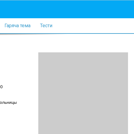
Гаряча тема
Тести
00
.
больницы