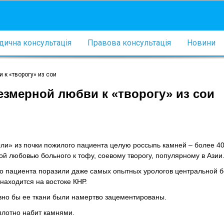
ична консультація
Правова консультація
Новини
 к «творогу» из сои
резмерной любви к «творогу» из сои
ыли» из почки пожилого пациента целую россыпь камней – более 4
 любовью больного к тофу, соевому творогу, популярному в Азии
го пациента поразили даже самых опытных урологов центральной 
 находится на востоке КНР.
овно бы ее ткани были намертво зацементированы.
плотно набит камнями.