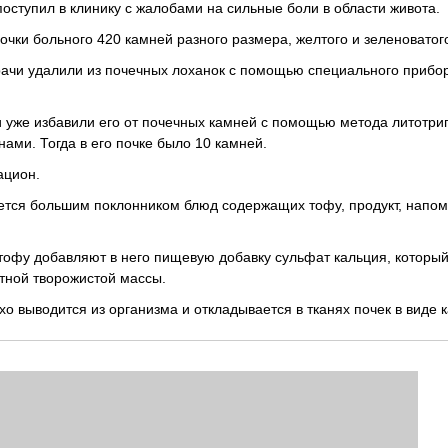
оступил в клинику с жалобами на сильные боли в области живота.
очки больного 420 камней разного размера, желтого и зеленоватого
ачи удалили из почечных лоханок с помощью специального прибо
ки уже избавили его от почечных камней с помощью метода литотри
ми. Тогда в его почке было 10 камней.
ацион.
ляется большим поклонником блюд содержащих тофу, продукт, нап
 тофу добавляют в него пищевую добавку сульфат кальция, который
отной творожистой массы.
о выводится из организма и откладывается в тканях почек в виде 