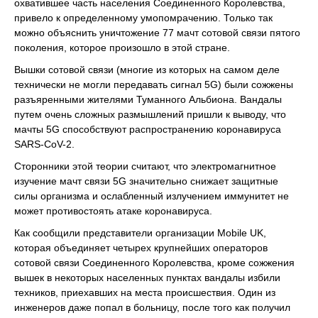
охватившее часть населения Соединенного Королевства,
привело к определенному умопомрачению. Только так
можно объяснить уничтожение 77 мачт сотовой связи пятого
поколения, которое произошло в этой стране.
Вышки сотовой связи (многие из которых на самом деле
технически не могли передавать сигнал 5G) были сожжены
разъяренными жителями Туманного Альбиона. Вандалы
путем очень сложных размышлений пришли к выводу, что
мачты 5G способствуют распространению коронавируса
SARS-CoV-2.
Сторонники этой теории считают, что электромагнитное
изучение мачт связи 5G значительно снижает защитные
силы организма и ослабленный излучением иммунитет не
может противостоять атаке коронавируса.
Как сообщили представители организации Mobile UK,
которая объединяет четырех крупнейших операторов
сотовой связи Соединенного Королевства, кроме сожжения
вышек в некоторых населенных пунктах вандалы избили
техников, приехавших на места происшествия. Один из
инженеров даже попал в больницу, после того как получил