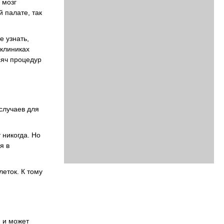
 мозг
 палате, так
е узнать,
 клиниках
сяч процедур
случаев для
 никогда. Но
я в
леток. К тому
й и может