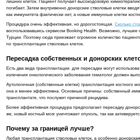
лишних клеток. Пациент получает высокодозовую химиотерапию,
погибает. Затем внутривенно донорские стволовые клетки вводя
как иммунитета фактически нет, а новые иммунные клетки кост
Процедура очень эффективная, но дорогостоящая.
Сколько сто
воспользовавшись сервисом Booking Health. Возможно, лучшее 
Турции. Поэтому сюда приезжает огромное количество пациенто
по трансплантации стволовых клеток.
Пересадка собственных и донорских клет
Есть два вида трансплантации: для пересадки могут использова
излечения онкологического заболевания гематолог должен выпо
Аутологичная (собственные клетки) трансплантация костного м
она и менее эффективна. Основные причины: собственный иммуни
трансплантате, что послужит причиной рецидива.
Более эффективная процедура предполагает пересадку донорских
же, новый костный мозг уничтожает опухоль, так как активирует
Почему за границей лучше?
Любая трансплантация стволовых клеток, а особенно донорская