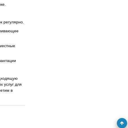
ке.
к регулярно.
рживающее
 местные
лантации
одходящую
х услуг для
ретим в