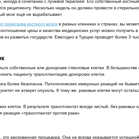
 иногда в сочетании с лучевой терапией. Его собственный костный
тся реципиенту. Несколько недель он должен провести в стерильной
ный мозг ещё не вырабатывает.
ит пересадка костного мозга
в разных клиниках и странах, вы может
соотношение цены и качества медицинских услуг можно получить в
в из развитых государств. Ежегодно в Турции проводят более 3 ты
ок
ться собственные или донорские стволовые клетки. В большинстве 
лнить пациенту трансплантацию донорских клеток.
озга более безопасна. Патологических иммунных реакций не бывает
тет не атакует опухоль. К тому же, раковые клетки могут остатьс
 клеток. В результате трансплантат всегда чистый, без раковых к
ся реакция «трансплантат против рака».
, это рискованная процедура. Она не всегда оказывается успешно