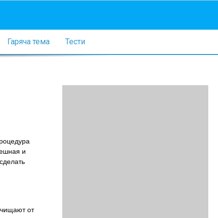
Гаряча тема
Тести
Процедура
пешная и
 сделать
очищают от