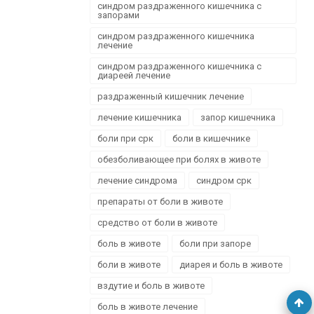
синдром раздраженного кишечника с
запорами
синдром раздраженного кишечника
лечение
синдром раздраженного кишечника с
диареей лечение
раздраженный кишечник лечение
лечение кишечника
запор кишечника
боли при срк
боли в кишечнике
обезболивающее при болях в животе
лечение синдрома
синдром срк
препараты от боли в животе
средство от боли в животе
боль в животе
боли при запоре
боли в животе
диарея и боль в животе
вздутие и боль в животе
боль в животе лечение