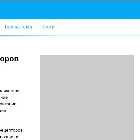
Гаряча тема
Тести
торов
оличество
ание
ритании.
тия
рецепторов
ования из