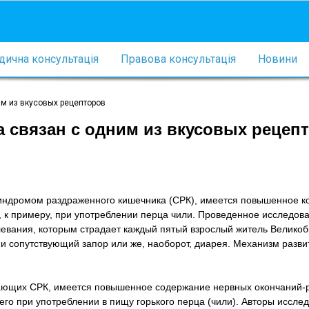
ична консультація
Правова консультація
Новини
м из вкусовых рецепторов
 связан с одним из вкусовых рецеп
индромом раздраженного кишечника (СРК), имеется повышенное к
 к примеру, при употреблении перца чили. Проведенное исследов
левания, которым страдает каждый пятый взрослый житель Великоб
и сопутствующий запор или же, наоборот, диарея. Механизм разви
адающих СРК, имеется повышенное содержание нервных окончаний-
о при употреблении в пищу горького перца (чили). Авторы исслед