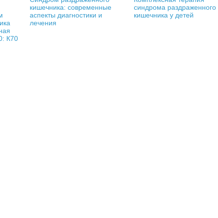
кишечника: современные
синдрома раздраженного
м
аспекты диагностики и
кишечника у детей
ика
лечения
ная
0: К70