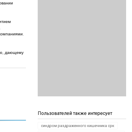
ровании
витием
а
компаниями.
ию, дающему
Пользователей также интересует
синдром раздраженного кишечника срк