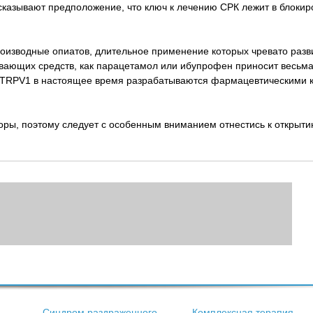
ысказывают предположение, что ключ к лечению СРК лежит в блоки
оизводные опиатов, длительное применение которых чревато раз
вающих средств, как парацетамол или ибупрофен приносит весьм
а TRPV1 в настоящее время разрабатываются фармацевтическими 
торы, поэтому следует с особенным вниманием отнестись к открыт
Синдром раздраженного
Комплексная терапия