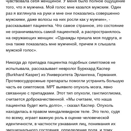
чувствовала себя женщиной. У меня было полное ощущение
того, что я мужчина. Мой голос мне казался мужским. Один
раз я взглянула на руки и мне они показались совершенно
мужскими, даже волосы на них росли как у мужчин», -
рассказывает пациентка. Что самое странное, это состояние
не ограничивалось самой пациенткой, а распространялось
на окружающих женщин: «Однажды пришла моя подруга, и
она также показалась мне мужчиной, причем я слышала
мужской голос».
Никогда до припадка пациентка подобных симптомов не
испытывала, рассказывает невролог Буркхард Каспер
(Burkhard Kasper) из Университета Эрлангена, Германия.
Противосудорожные препараты помогли устранить большую
часть ее симптомов. МРТ выявило опухоль мозга, явно
связанную с припадками. Этот тип опухоли, ганглиоглиома,
считается доброкачественной. «Мы считаем, что наша
пациентка будет жить долго», - сказал Каспер. Опухоль
находилась в правом миндалевидном теле. Это тело, судя
по всему, играет важную роль в оценке человеческой
идентичности, в частности узнавания лиц, понимания их
эмоционального состояния, определение пола, и тому