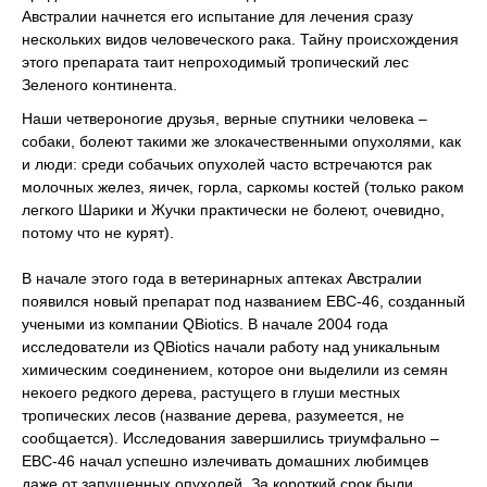
Австралии начнется его испытание для лечения сразу
нескольких видов человеческого рака. Тайну происхождения
этого препарата таит непроходимый тропический лес
Зеленого континента.
Наши четвероногие друзья, верные спутники человека –
собаки, болеют такими же злокачественными опухолями, как
и люди: среди собачьих опухолей часто встречаются рак
молочных желез, яичек, горла, саркомы костей (только раком
легкого Шарики и Жучки практически не болеют, очевидно,
потому что не курят).
В начале этого года в ветеринарных аптеках Австралии
появился новый препарат под названием EBC-46, созданный
учеными из компании QBiotics. В начале 2004 года
исследователи из QBiotics начали работу над уникальным
химическим соединением, которое они выделили из семян
некоего редкого дерева, растущего в глуши местных
тропических лесов (название дерева, разумеется, не
сообщается). Исследования завершились триумфально –
EBC-46 начал успешно излечивать домашних любимцев
даже от запущенных опухолей. За короткий срок были