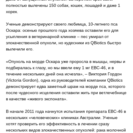
полностью вылечены 150 собак, кошек, лошадей и даже 1
хорек.
Ученые демонстрируют своего любимца, 10-летнего пса
Оскара: осенью прошлого года хозяева оставили его для
усыпления в ветеринарной клинике – пес умирал от
злокачественной опухоли, но кудесники из QBiotics быстро
вылечили его.
«Опухоль на морде Оскара уже проросла в мышцы, нервы и
подбиралась к глазу, но мы ввели ему 1 мг EBC-46, и в
течение нескольких дней она исчезла», – Виктория Гордон
(Victoria Gordon), одна из руководителей компании QBiotics
демонстрирует едва заметный шрам на морде пса, которого
после чудесного исцеления оставили жить при ветлечебнице
в качестве «живого экспоната».
В начале 2011 года начнутся испытания препарата EBC-46 в
нескольких «человеческих» клиниках Австралии. Ученые
хотят проверить его эффективность в лечении сразу
нескольких видов злокачественных опухолей: рака молочной