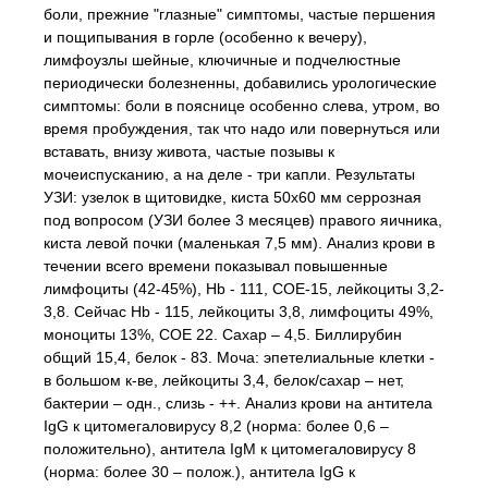
боли, прежние "глазные" симптомы, частые першения
и пощипывания в горле (особенно к вечеру),
лимфоузлы шейные, ключичные и подчелюстные
периодически болезненны, добавились урологические
симптомы: боли в пояснице особенно слева, утром, во
время пробуждения, так что надо или повернуться или
вставать, внизу живота, частые позывы к
мочеиспусканию, а на деле - три капли. Результаты
УЗИ: узелок в щитовидке, киста 50х60 мм серрозная
под вопросом (УЗИ более 3 месяцев) правого яичника,
киста левой почки (маленькая 7,5 мм). Анализ крови в
течении всего времени показывал повышенные
лимфоциты (42-45%), Hb - 111, СОЕ-15, лейкоциты 3,2-
3,8. Сейчас Hb - 115, лейкоциты 3,8, лимфоциты 49%,
моноциты 13%, СОЕ 22. Сахар – 4,5. Биллирубин
общий 15,4, белок - 83. Моча: эпетелиальные клетки -
в большом к-ве, лейкоциты 3,4, белок/сахар – нет,
бактерии – одн., слизь - ++. Анализ крови на антитела
IgG к цитомегаловирусу 8,2 (норма: более 0,6 –
положительно), антитела IgМ к цитомегаловирусу 8
(норма: более 30 – полож.), антитела IgG к