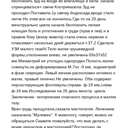
беспокоить зуд на входе во влагалище и бели..начала
спринцеваться+ свечи Клотримазола.Зуд не
проходил.Поставила 1у свечку йодоксида,вроде стало
легче.Но этим все не кончилось.Где-то на 20 день
менструально цикла начала беспокоить легкая
ноющая боль и уплотнения в груди (прав и лев) и в
правом боку (внизу живота).стала очень нервная и
плаксивая+ несколько дней держиться t-37,2.Сделала
УЗИ малого таза% Тело матки грушевидной
формы,отклонение влево, не увеличена-59х37х52
мм.Миометрий не утолщен,однороден.Полость матки
сомкнута,не деформирована.М-7хо -9 мм, эндометрий
в фазе секреции. Левый яичник расположен интимно к
матке, правый типично.Не увеличены. Оба содержат
персистирующие фолликулы:справа- ф-19 мм,слева
ф-16 мм.Исследование на 26 день менстр. цикла.
Заключение -зхопризнаки спаечного процесса в малом
тазу.
Врач грудь прощупала,сказала мастопатия. Лечением
назначила "Мулимен". К мамологу, говорит, можно не
обращаться.Скажите пожалуйста, что мне делать с
моим диагнозом и мастопатией?Достаточно ли