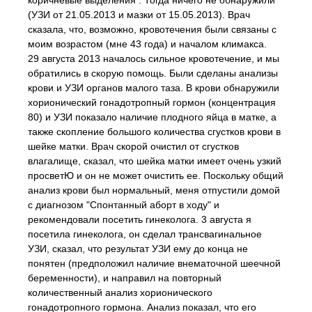
коричневые выделения . Тогда ничего не обнаружили
(УЗИ от 21.05.2013 и мазки от 15.05.2013). Врач
сказала, что, возможно, кровотечения были связаны с
моим возрастом (мне 43 года) и началом климакса.
29 августа 2013 началось сильное кровотечение, и мы
обратились в скорую помощь. Были сделаны анализы
крови и УЗИ органов малого таза. В крови обнаружили
хорионический гонадотропный гормон (концентрация
80) и УЗИ показало наличие плодного яйца в матке, а
также скопление большого количества сгустков крови в
шейке матки. Врач скорой очистил от сгустков
влагалище, сказал, что шейка матки имеет очень узкий
просветЮ и он не может очистить ее. Поскольку общий
анализ крови был нормальный, меня отпустили домой
с диагнозом "Спонтанный аборт в ходу" и
рекомендовали посетить гинеколога. 3 августа я
посетила гинеколога, он сделал трансвагинальное
УЗИ, сказал, что результат УЗИ ему до конца не
понятен (предположил наличие внематочной шеечной
беременности), и направил на повторный
количественный анализ хорионического
гонадотропного гормона. Анализ показал, что его