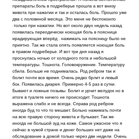
препараты.боль в подреберье прошла а вот внизу
живота при нажатии и так и осталась боль. Прошло уже
два с половиной месяца. Это меня не беспокоило
.только при нажатии. Но вот около двух недель назад
появилась переодически ноющая боль в пояснице
ирадирующая вперёд . нажимать на поясницу было не
приятно. Так же стала опять появляется ноющая боль
в правом подреберье. И вот три дня назад я
проснулась ночью от холодного пота и небольшой
температуры. Тошнота. Головокружение. Температуру
сбила. Больше не поднималась. Род ребром так и
болит почти все время. Очень редко брлит и левый
бок. Появилась диарея. Примерно 4-5 раз в сутки.
Бывают и ложные позывы. Болит и урчит желудок но в
итоге в туалете ничего не происходит. Тошнота
выражена слабо и не всегда. Справа род ребром
иногда буд то что то мешает. Больно нажимать почти
на всю правую сторону живота и булькает. Так же
иногда не большой зуд на коже. Самое ужасное что я
сейчас в чужой стране и денег больших нет даже на
обследование а домой только через две недели. Очень