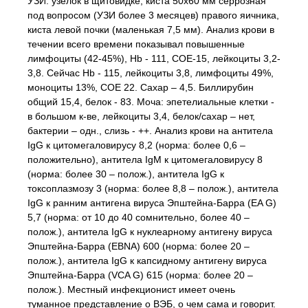
УЗИ: узелок в щитовидке, киста 50х60 мм серрозная
под вопросом (УЗИ более 3 месяцев) правого яичника,
киста левой почки (маленькая 7,5 мм). Анализ крови в
течении всего времени показывал повышенные
лимфоциты (42-45%), Hb - 111, СОЕ-15, лейкоциты 3,2-
3,8. Сейчас Hb - 115, лейкоциты 3,8, лимфоциты 49%,
моноциты 13%, СОЕ 22. Сахар – 4,5. Биллирубин
общий 15,4, белок - 83. Моча: эпетелиальные клетки -
в большом к-ве, лейкоциты 3,4, белок/сахар – нет,
бактерии – одн., слизь - ++. Анализ крови на антитела
IgG к цитомегаловирусу 8,2 (норма: более 0,6 –
положительно), антитела IgМ к цитомегаловирусу 8
(норма: более 30 – полож.), антитела IgG к
токсоплазмозу 3 (норма: более 8,8 – полож.), антитела
IgG к ранним антигена вируса Эпштейна-Барра (EA G)
5,7 (норма: от 10 до 40 сомнительно, более 40 –
полож.), антитела IgG к нуклеарному антигену вируса
Эпштейна-Барра (EBNA) 600 (норма: более 20 –
полож.), антитела IgG к капсидному антигену вируса
Эпштейна-Барра (VCA G) 615 (норма: более 20 –
полож.). Местный инфекционист имеет очень
туманное представление о ВЭБ, о чем сама и говорит.