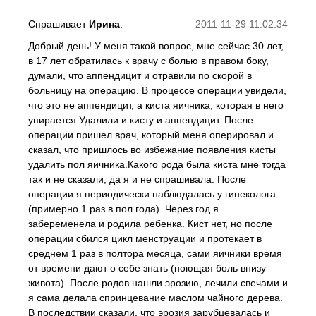
Спрашивает
Ирина
:
2011-11-29 11:02:34
Добрый день! У меня такой вопрос, мне сейчас 30 лет,
в 17 лет обратилась к врачу с болью в правом боку,
думали, что аппендицит и отравили по скорой в
больницу на операцию. В процессе операции увидели,
что это не аппендицит, а киста яичника, которая в него
упирается.Удалили и кисту и аппендицит. После
операции пришел врач, который меня оперировал и
сказал, что пришлось во избежание появления кисты
удалить пол яичника.Какого рода была киста мне тогда
так и не сказали, да я и не спрашивала. После
операции я периодически наблюдалась у гинеколога
(примерно 1 раз в пол года). Через год я
забеременела и родила ребенка. Кист нет, но после
операции сбился цикл менструации и протекает в
среднем 1 раз в полтора месяца, сами яичники время
от времени дают о себе знать (ноющая боль внизу
живота). После родов нашли эрозию, лечили свечами и
я сама делала спринцевание маслом чайного дерева.
В последствии сказали, что эрозия зарубцевалась и