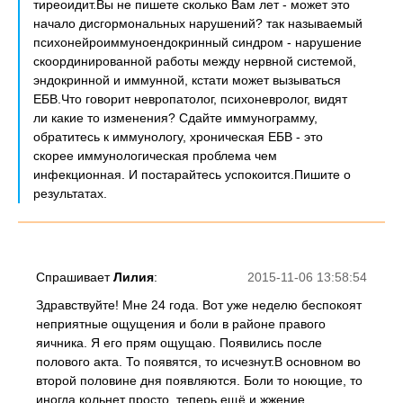
тиреоидит.Вы не пишете сколько Вам лет - может это
начало дисгормональных нарушений? так называемый
психонейроиммуноендокринный синдром - нарушение
скоординированной работы между нервной системой,
эндокринной и иммунной, кстати может вызываться
ЕБВ.Что говорит невропатолог, психоневролог, видят
ли какие то изменения? Сдайте иммунограмму,
обратитесь к иммунологу, хроническая ЕБВ - это
скорее иммунологическая проблема чем
инфекционная. И постарайтесь успокоится.Пишите о
результатах.
Спрашивает
Лилия
:
2015-11-06 13:58:54
Здравствуйте! Мне 24 года. Вот уже неделю беспокоят
неприятные ощущения и боли в районе правого
яичника. Я его прям ощущаю. Появились после
полового акта. То появятся, то исчезнут.В основном во
второй половине дня появляются. Боли то ноющие, то
иногда кольнет просто, теперь ещё и жжение