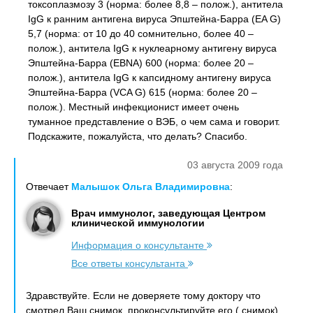
токсоплазмозу 3 (норма: более 8,8 – полож.), антитела
IgG к ранним антигена вируса Эпштейна-Барра (EA G)
5,7 (норма: от 10 до 40 сомнительно, более 40 –
полож.), антитела IgG к нуклеарному антигену вируса
Эпштейна-Барра (EBNA) 600 (норма: более 20 –
полож.), антитела IgG к капсидному антигену вируса
Эпштейна-Барра (VCA G) 615 (норма: более 20 –
полож.). Местный инфекционист имеет очень
туманное представление о ВЭБ, о чем сама и говорит.
Подскажите, пожалуйста, что делать? Спасибо.
03 августа 2009 года
Отвечает
Малышок Ольга Владимировна
:
Врач иммунолог, заведующая Центром
клинической иммунологии
Информация о консультанте
Все ответы консультанта
Здравствуйте. Если не доверяете тому доктору что
смотрел Ваш снимок, проконсультируйте его ( снимок)