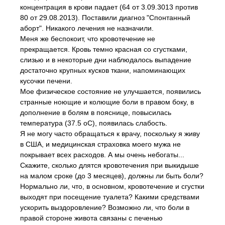
концентрация в крови падает (64 от 3.09.3013 против
80 от 29.08.2013). Поставили диагноз "Спонтанный
аборт". Никакого лечения не назначили.
Меня же беспокоит, что кровотечение не
прекращается. Кровь темно красная со сгустками,
слизью и в некоторые дни наблюдалось выпадение
достаточно крупных кусков ткани, напоминающих
кусочки печени.
Мое физическое состояние не улучшается, появились
странные ноющие и колющие боли в правом боку, в
дополнение в болям в пояснице, повысилась
температура (37.5 оС), появилась слабость.
Я не могу часто обращаться к врачу, поскольку я живу
в США, и медицинская страховка моего мужа не
покрывает всех расходов. А мы очень небогаты...
Скажите, сколько длятся кровотечения при выкидыше
на малом сроке (до 3 месяцев), должны ли быть боли?
Нормально ли, что, в основном, кровотечение и сгустки
выходят при посещение туалета? Какими средствами
ускорить выздоровление? Возможно ли, что боли в
правой стороне живота связаны с печенью