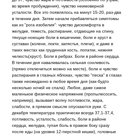
во время пробуждения), чувство неимоверной
усталости. Все это появлялось на минут 15-20, раз-два
в течении дня. Затем начали прибавляться симптомы
как из "рога изобилия": чувство дискомфорта в
желудке, тяжесть, распирание, отдающие на спину,
тянуще-ноющие боли в кишечнике, боли и хруст в
суставах (колени, локти, запястья, плечи), и даже в
таких местах как грудинная кость, лопатки, нижняя
челюсть(хруст). Боли в ребрах. Боли в районе сердца.
В течении дня наваливалась сильная сонливость
(прямо отключиться можно на месте), боли и чувство
распирания в глазных яблоках, чувство "песка" в глазах
также неожиданно в любое время дня (как-будто
несколько ночей не спала). Любое, даже самое
маленькое физическое напряжение (пропылесосить,
например), вызывает волну потливости, жара,
слабости, в прямом смысле опускаются руки. С
декабря температура практически всегда 37,1-37,4,
потливость, усталость, слабость, боли в районе
сердца, желудка, тупая боль в правом боку сразу
после еды (на уровне 12-перстной кишки), головные