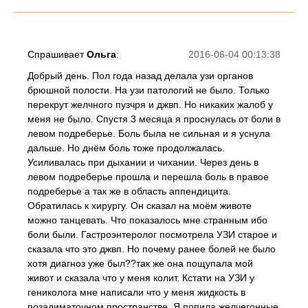
Спрашивает
Ольга
:
2016-06-04 00:13:38
Добрый день. Пол года назад делала узи органов
брюшной полости. На узи патологий не было. Только
перекрут желчного пузчря и джвп. Но никаких жалоб у
меня не было. Спустя 3 месяца я проснулась от боли в
левом подреберье. Боль была не сильная и я уснула
дальше. Но днём боль тоже продолжалась.
Усиливалась при дыхании и чихании. Через день в
левом подреберье прошла и перешла боль в правое
подреберье а так же в область аппендицита.
Обратилась к хирургу. Он сказал на моём животе
можно танцевать. Что показалось мне странным ибо
боли были. Гастроэнтеролог посмотрела УЗИ старое и
сказала что это джвп. Но почему ранее болей не было
хотя диагноз уже был??так же она пощупала мой
живот и сказала что у меня колит. Кстати на УЗИ у
гениколога мне написали что у меня жидкость в
позадиматочном пространстве. Я попила желчегонные