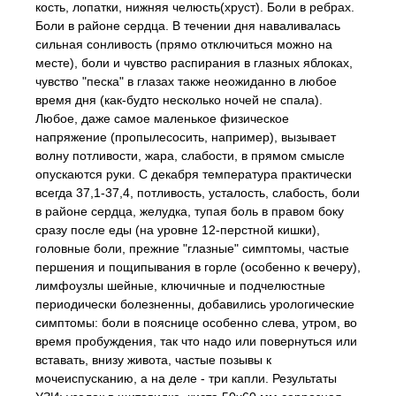
кость, лопатки, нижняя челюсть(хруст). Боли в ребрах.
Боли в районе сердца. В течении дня наваливалась
сильная сонливость (прямо отключиться можно на
месте), боли и чувство распирания в глазных яблоках,
чувство "песка" в глазах также неожиданно в любое
время дня (как-будто несколько ночей не спала).
Любое, даже самое маленькое физическое
напряжение (пропылесосить, например), вызывает
волну потливости, жара, слабости, в прямом смысле
опускаются руки. С декабря температура практически
всегда 37,1-37,4, потливость, усталость, слабость, боли
в районе сердца, желудка, тупая боль в правом боку
сразу после еды (на уровне 12-перстной кишки),
головные боли, прежние "глазные" симптомы, частые
першения и пощипывания в горле (особенно к вечеру),
лимфоузлы шейные, ключичные и подчелюстные
периодически болезненны, добавились урологические
симптомы: боли в пояснице особенно слева, утром, во
время пробуждения, так что надо или повернуться или
вставать, внизу живота, частые позывы к
мочеиспусканию, а на деле - три капли. Результаты