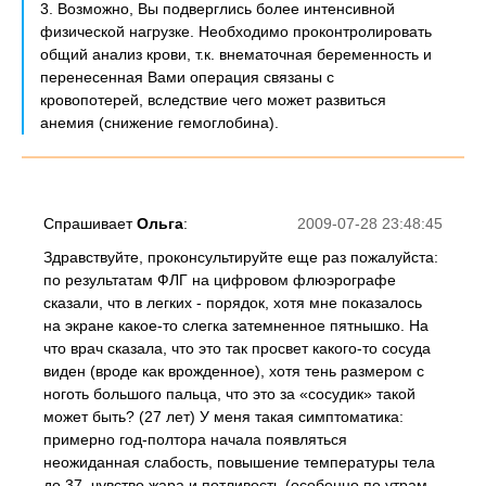
3. Возможно, Вы подверглись более интенсивной
физической нагрузке. Необходимо проконтролировать
общий анализ крови, т.к. внематочная беременность и
перенесенная Вами операция связаны с
кровопотерей, вследствие чего может развиться
анемия (снижение гемоглобина).
Спрашивает
Ольга
:
2009-07-28 23:48:45
Здравствуйте, проконсультируйте еще раз пожалуйста:
по результатам ФЛГ на цифровом флюэрографе
сказали, что в легких - порядок, хотя мне показалось
на экране какое-то слегка затемненное пятнышко. На
что врач сказала, что это так просвет какого-то сосуда
виден (вроде как врожденное), хотя тень размером с
ноготь большого пальца, что это за «сосудик» такой
может быть? (27 лет) У меня такая симптоматика:
примерно год-полтора начала появляться
неожиданная слабость, повышение температуры тела
до 37, чувство жара и потливость (особенно по утрам,