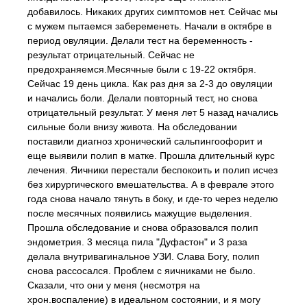
добавилось. Никаких других симптомов нет. Сейчас мы
с мужем пытаемся забеременеть. Начали в октябре в
период овуляции. Делали тест на беременность -
результат отрицательный. Сейчас не
предохраняемся.Месячные были с 19-22 октября.
Сейчас 19 день цикла. Как раз дня за 2-3 до овуляции
и начались боли. Делали повторный тест, но снова
отрицательный результат. У меня лет 5 назад начались
сильные боли внизу живота. На обследовании
поставили диагноз хронический сальпингоофорит и
еще выявили полип в матке. Прошла длительный курс
лечения. Яичники перестали беспокоить и полип исчез
без хирургического вмешательства. А в феврале этого
года снова начало тянуть в боку, и где-то через неделю
после месячных появились мажущие выделения.
Прошла обследование и снова образовался полип
эндометрия. 3 месяца пила "Дуфастон" и 3 раза
делала внутривагинальное УЗИ. Слава Богу, полип
снова рассосался. Проблем с яичниками не было.
Сказали, что они у меня (несмотря на
хрон.воспаление) в идеальном состоянии, и я могу