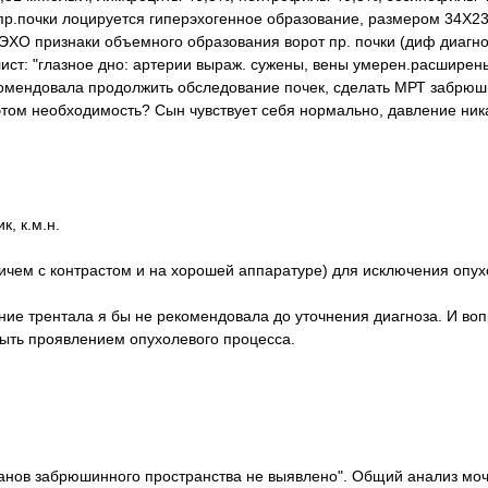
х пр.почки лоцируется гиперэхогенное образование, размером 34Х2
ЭХО признаки объемного образования ворот пр. почки (диф диагно
ист: "глазное дно: артерии выраж. сужены, вены умерен.расширен
комендовала продолжить обследование почек, сделать МРТ забрюш
этом необходимость? Сын чувствует себя нормально, давление ник
, к.м.н.
чем с контрастом и на хорошей аппаратуре) для исключения опух
ие трентала я бы не рекомендовала до уточнения диагноза. И вопр
ыть проявлением опухолевого процесса.
анов забрюшинного пространства не выявлено". Общий анализ мочи