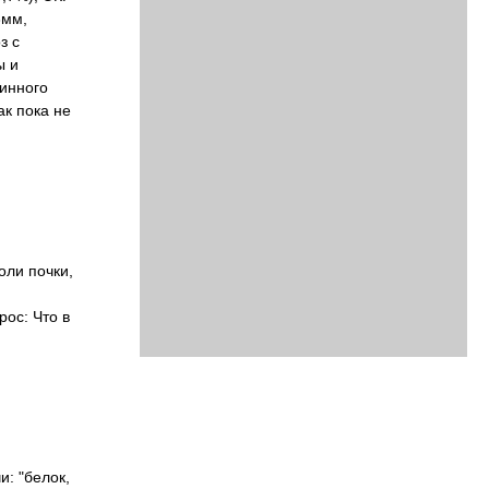
3мм,
з с
ы и
инного
ак пока не
оли почки,
ос: Что в
: "белок,