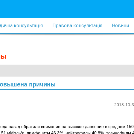
ична консультація
Правова консультація
Новини
ны
 повышена причины
2013-10-3
олгода назад обратили внимание на высокое давление в среднем 150
 3,51 мМоль/л, лимфоциты 46,3%, нейтрофилы 40,8%, эозинофилы 4