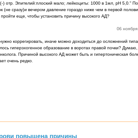
 (-) отр. Эпителий:плоский мало; лейкоциты: 1000 в 1мл, рН 5,0." П
ок (не сразу)и вечером давление гораздо ниже чем в первой полови
 пройти еще, чтобы установить причину высокого АД?
06 ноября
нужно коррегировать, иначе можно доходиться до осложнений тип
елось гиперэхогенное образование в воротах правой почки? Думаю,
нколога. Причиной высокого АД может быть и гипертоническая боле
ает очень редко.
 крови повышена причины