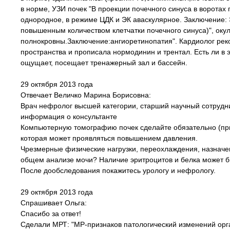
в норме, УЗИ почек "В проекции почечного синуса в ворота
однородное, в режиме ЦДК и ЭК аваскулярное. Заключение: 
повышенным количеством клетчатки почечного синуса)", окул
полнокровны.Заключение:ангиоретинопатия". Кардиолог ре
пространства и прописала нормодинин и трентал. Есть ли в 
ощущает, посещает тренажерный зал и бассейн.
29 октября 2013 года
Отвечает Величко Марина Борисовна:
Врач нефролог высшей категории, старший научный сотрудник
информация о консультанте
Компьютерную томографию почек сделайте обязательно (при
которая может проявляться повышением давления.
Чрезмерные физические нагрузки, переохлаждения, назначен
общем анализе мочи? Наличие эритроцитов и белка может б
После дообследования покажитесь урологу и нефрологу.
29 октября 2013 года
Спрашивает Ольга:
Спасибо за ответ!
Сделали МРТ: "МР-признаков патологический изменений орг