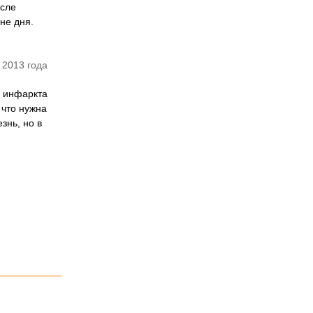
осле
не дня.
 2013 года
а инфаркта
 что нужна
знь, но в