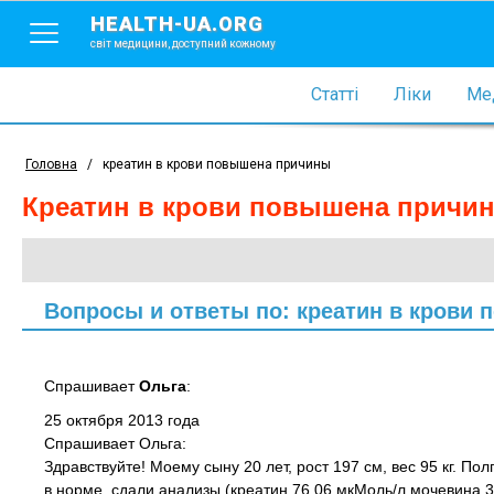
HEALTH-UA.ORG
світ медицини, доступний кожному
Статті
Ліки
Мед
Головна
/
креатин в крови повышена причины
креатин в крови повышена причи
Вопросы и ответы по: креатин в крови
Спрашивает
Ольга
:
25 октября 2013 года
Спрашивает Ольга:
Здравствуйте! Моему сыну 20 лет, рост 197 см, вес 95 кг. П
в норме, сдали анализы (креатин 76,06 мкМоль/л,мочевина