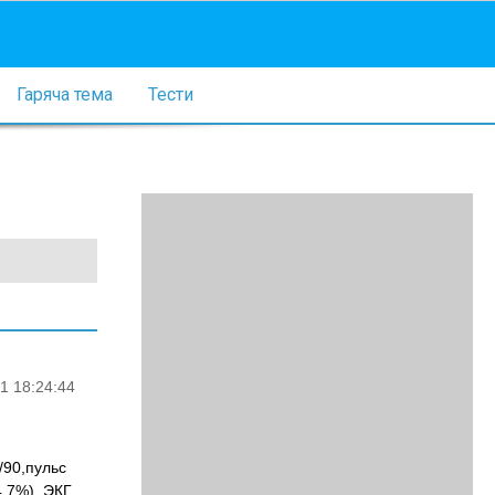
Гаряча тема
Тести
1 18:24:44
/90,пульс
,7%), ЭКГ