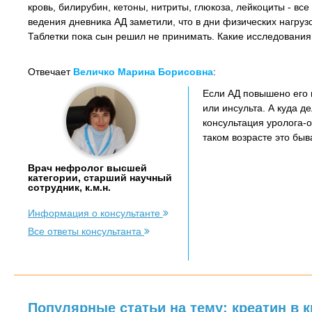
кровь, билирубин, кетоны, нитриты, глюкоза, лейкоциты - все
ведения дневника АД заметили, что в дни физических нагруз
Таблетки пока сын решил не принимать. Какие исследования
Отвечает
Величко Марина Борисовна
:
Если АД повышено его 
или инсульта. А куда д
консультация уролога-о
таком возрасте это быв
Врач нефролог высшей
категории, старший научный
сотрудник, к.м.н.
Информация о консультанте
Все ответы консультанта
Популярные статьи на тему: креатин в