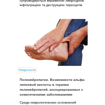
супроводжується вираженою лімфоїдною
інфільтрацією та деструкцією тиреоцитів.
Неврологія
Полинейропатии. Возможности альфа-
липоевой кислоты в терапии
полинейропатий, ассоциированных с
соматическими заболеваниями
Среди неврологических осложнений