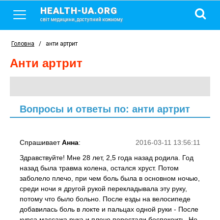
HEALTH-UA.ORG
світ медицини, доступний кожному
Головна
/
анти артрит
анти артрит
Вопросы и ответы по: анти артрит
Спрашивает
Анна
:
2016-03-11 13:56:11
Здравствуйте! Мне 28 лет, 2,5 года назад родила. Год
назад была травма колена, остался хруст. Потом
заболело плечо, при чем боль была в основном ночью,
среди ночи я другой рукой перекладывала эту руку,
потому что было больно. После езды на велосипеде
добавилась боль в локте и пальцах одной руки - После
курса массажа рука и плечо перестали беспокоить. Но