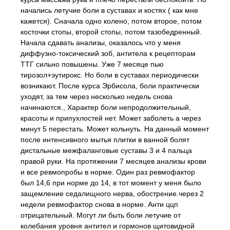
начались летучие боли в суставах и костях ( как мне
кажется). Сначала одно колено, потом второе, потом
косточки стопы, второй стопы, потом тазобедренный.
Начала сдавать анализы, оказалось что у меня
диффузно-токсический зоб, антитела к рецепторам
ТТГ сильно повышены. Уже 7 месяце пью
тирозол+эутирокс. Но боли в суставах периодически
возникают. После курса Эрбисола, боли практически
уходят, за тем через несколько недель снова
начинаются., Характер боли непродолжительный,
красоты и припухлостей нет. Может заболеть а через
минут 5 перестать. Может кольнуть. На данный момент
после интенсивного мытья плитки в ванной болят
дистальные межфаланговые суставы 3 и 4 пальца
правой руки. На протяжении 7 месяцев анализы крови
и все ревмопробы в норме. Один раз ревмофактор
был 14,6 при норме до 14, в тот момент у меня было
защемление седалищного нерва, обострение.через 2
недели ревмофактор снова в норме. Анти ццп
отрицательный. Могут ли быть боли летучие от
колебания уровня антител и гормонов щитовидной