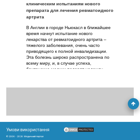
клиническим испытаниям нового
препарата для лечения ревматоидного
артрита
В Англии в городе Ньюкасл в ближайшее
время начнут испытание нового
лекарства от ревматоидного артрита –
тяжелого заболевания, очень часто
приводящего к полной инвалидизации.
Эта болезнь широко распространена по
всему миру, и, в случае успеха,
британские медики подарят надежду
многим миллионам страждущих. Новый
препарат поможет в сохранении функций
суставов и внутренних органов и даст
возможность продления активных лет
жизни человека.
Умови використання
© 2006 - 2026 Медичний портал