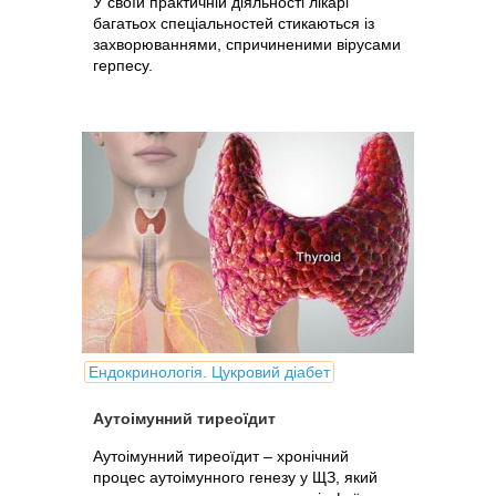
У своїй практичній діяльності лікарі
багатьох спеціальностей стикаються із
захворюваннями, спричиненими вірусами
герпесу.
Ендокринологія. Цукровий діабет
Аутоімунний тиреоїдит
Аутоімунний тиреоїдит – хронічний
процес аутоімунного генезу у ЩЗ, який