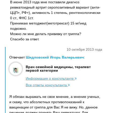
В июне 2013 года мне поставили диагноз
ревматоидный артрит серопозитивный вариант (анти-
ЦЦП+, РФ+), активность 1 степень, рентгенологически
0 ст., ФНС 1ст.
Принимаю методжект(метотрексат) 15 мг\нед
подкожно.
Можно ли мне делать прививку от гриппа?
Спасибо за ответ.
10 октября 2013 года
Отвечает
Шидловский Игорь Валерьевич
:
Врач семейной медицины, терапевт
первой категории
Информация о консультанте
Все ответы консультанта
Я обязан выражать не свое мнение, а мнение ученых,
и скажу, что абсолютных противопоказаний к
вакцинации от гриппа для Вас Я не вижу. Но, данное
решение должен принять Ваш ревматолог. Для