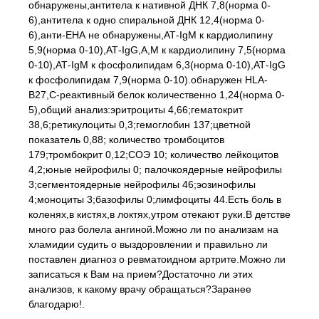
обнаружены,антитела к нативной ДНК 7,8(норма 0-
6),антитела к одно спиральной ДНК 12,4(норма 0-
6),анти-ЕНА не обнаружены,АТ-IgM к кардиолипину
5,9(норма 0-10),АТ-IgG,A,M к кардиолипину 7,5(норма
0-10),АТ-IgM к фосфолипидам 6,3(норма 0-10),АТ-IgG
к фосфолипидам 7,9(норма 0-10).обнаружен НLA-
B27,С-реактивный белок количественно 1,24(норма 0-
5),общий анализ:эритроциты 4,66;гематокрит
38,6;ретикулоциты 0,3;гемоглобин 137;цветной
показатель 0,88; количество тромбоцитов
179;тромбокрит 0,12;СОЭ 10; количество лейкоцитов
4,2;юные нейрофилы 0; палочкоядерные нейрофилы
3;сегментоядерные нейрофилы 46;эозинофилы
4;моноциты 3;базофилы 0;лимфоциты 44.Есть боль в
коленях,в кистях,в локтях,утром отекают руки.В детстве
много раз болела ангиной.Можно ли по анализам на
хламидии судить о выздоровлении и правильно ли
поставлен диагноз о ревматоидном артрите.Можно ли
записаться к Вам на прием?Достаточно ли этих
анализов, к какому врачу обращаться?Заранее
благодарю!.