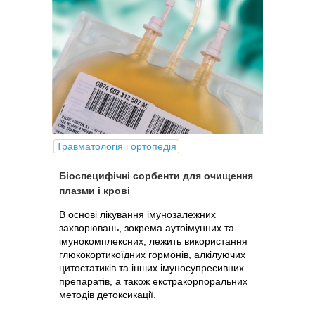
Травматологія і ортопедія
Біоспецифічні сорбенти для очищення
плазми і крові
В основі лікування імунозалежних
захворювань, зокрема аутоімунних та
імунокомплексних, лежить використання
глюкокортикоїдних гормонів, алкілуючих
цитостатиків та інших імуносупресивних
препаратів, а також екстракорпоральних
методів детоксикації.