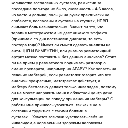
количество воспаленных суставов, ремиссии за
последние пол-года не было, скованность - 4-6 часов,
но часто и дольше, пальцы на руках практически не
сгибаются, воспалены и суставы на ступнях, НПВП
снимают боль незначительно. Значит ли это, что
терапия метотрексатом не дает никакого эффекта
(принимаю со дня постановки диагноза, то есть
полтора года)? Имеет ли смысл сдавать анализы на
анти-ЦЦП И ВИМЕНТИН, или диагноз ревматоидный
артрит можно поставить и без данных анализов? Стоит
ли на прием у ревматолога поднимать разговор о
смене препарата, например на АРАВУ? Как попасть на
лечение мабтерой, если ревматолог говорит, что все
анализы прекрасные, метотрексат действует, а
мабтеру бесплатно делают только инвалидам, поэтому
он не может направить меня в областной центр даже
для консультации по поводу применения мабтеры? С
работы мне пришлось уволиться, так как я не в
состоянии трудиться с такими болями в
суставах....Хочется все-таки чувствовать себя не
инвалидом,а нормальным здоровым человеком.