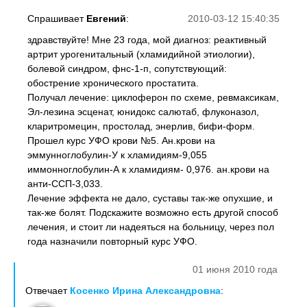
Спрашивает
Евгений
:
2010-03-12 15:40:35
здравствуйте! Мне 23 года, мой диагноз: реактивный
артрит урогенитальный (хламидийной этиологии),
болевой синдром, фнс-1-п, сопутствующий:
обострение хронического простатита.
Получал лечение: циклоферон по схеме, ревмаксикам,
Эл-лезина эсценат, юнидокс салютаб, флуконазол,
кларитромецин, простолад, энерлив, бифи-форм.
Прошел курс УФО крови №5. Ан.крови на
эммунноглобулин-У к хламидиям-9,055
иммонноглобулин-А к хламидиям- 0,976. ан.крови на
анти-ССП-3,033.
Лечение эффекта не дало, суставы так-же опухшие, и
так-же болят. Подскажите возможно есть другой способ
лечения, и стоит ли надеяться на больницу, через пол
года назначили повторный курс УФО.
01 июня 2010 года
Отвечает
Косенко Ирина Александровна
: