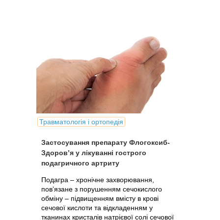
Травматологія і ортопедія
Застосування препарату Флогоксиб-
Здоров’я у лікуванні гострого
подагричного артриту
Подагра – хронічне захворювання,
пов’язане з порушенням сечокислого
обміну – підвищенням вмісту в крові
сечової кислоти та відкладенням у
тканинах кристалів натрієвої солі сечової