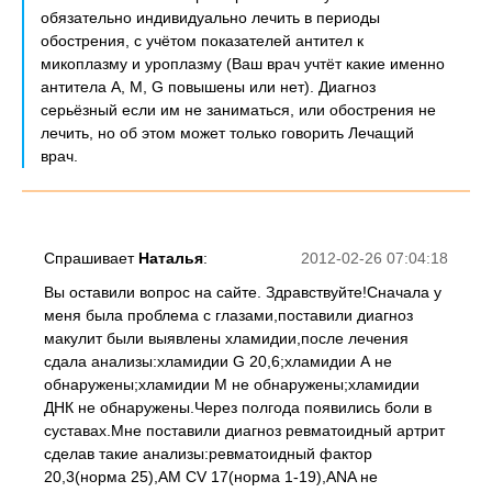
обязательно индивидуально лечить в периоды
обострения, с учётом показателей антител к
микоплазму и уроплазму (Ваш врач учтёт какие именно
антитела А, М, G повышены или нет). Диагноз
серьёзный если им не заниматься, или обострения не
лечить, но об этом может только говорить Лечащий
врач.
Спрашивает
Наталья
:
2012-02-26 07:04:18
Вы оставили вопрос на сайте. Здравствуйте!Сначала у
меня была проблема с глазами,поставили диагноз
макулит были выявлены хламидии,после лечения
сдала анализы:хламидии G 20,6;хламидии А не
обнаружены;хламидии М не обнаружены;хламидии
ДНК не обнаружены.Через полгода появились боли в
суставах.Мне поставили диагноз ревматоидный артрит
сделав такие анализы:ревматоидный фактор
20,3(норма 25),AM CV 17(норма 1-19),ANA не