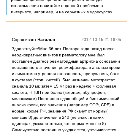
ознакомления почитайте о данной проблеме в
интернете, например, и на серьезных медресурсах.
Спрашивает
Наталья
:
2012-10-15 21:16:05
Здравствуйте!Мне 36 лет. Полтора года назад после
неоднократных визитов к ревматологу мне был
поставлен диагноз ревматоидный артрит,на основании
повышенного значения ревмофактора в анализе крови
и симптомов утренняя скованность, припухлость, боли
в суставах (стоп, кистей). Был назначен метотрексат
сначала 10 мг, затем 15 мг раз в неделю + фолиевая
кислота, НПВП при болях (кетонал, ибупрофен,
мелоксикам).Постоянно сдаю общий и биохимический
анализ крови, все значения (например СОЭ, СРБ) в
норме, кроме РФ, значения РФ скачут от нормы(
меньше 8) до значения в 240 (не знаю, в каких
единицах, указано только, что норма меньше 8).
Самочувствие постоянно ухудшается, увеличивается