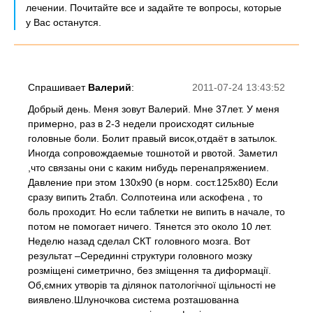
лечении. Почитайте все и задайте те вопросы, которые
у Вас останутся.
Спрашивает
Валерий
:
2011-07-24 13:43:52
Добрый день. Меня зовут Валерий. Мне 37лет. У меня
примерно, раз в 2-3 недели происходят сильные
головные боли. Болит правый висок,отдаёт в затылок.
Иногда сопровождаемые тошнотой и рвотой. Заметил
,что связаны они c каким нибудь перенапряжением.
Давление при этом 130х90 (в норм. сост.125х80) Если
сразу випить 2табл. Солпотеина или аскофена , то
боль проходит. Но если таблетки не випить в начале, то
потом не помогает ничего. Тянется это около 10 лет.
Неделю назад сделал СКТ головного мозга. Вот
результат –Серединні структури головного мозку
розміщені симетрично, без зміщення та диформації.
Об,ємних утворів та ділянок патологічної щільності не
виявлено.Шлуночкова система розташованна