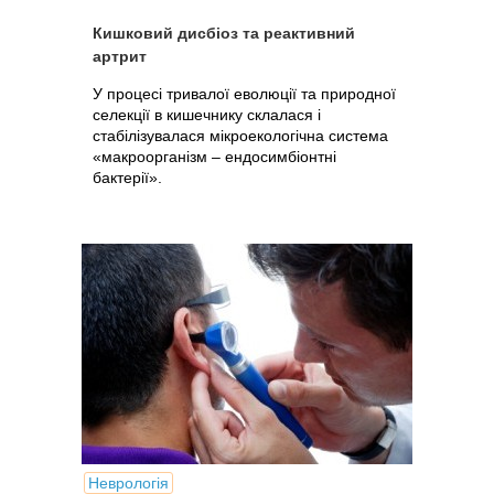
Кишковий дисбіоз та реактивний
артрит
У процесі тривалої еволюції та природної
селекції в кишечнику склалася і
стабілізувалася мікроекологічна система
«макроорганізм – ендосимбіонтні
бактерії».
Неврологія