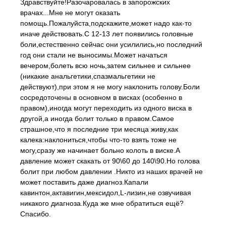
Здравствуйте!Разочаровалась в запорожских
врачах...Мне не могут оказать
помощь.Пожалуйста,подскажите,может надо как-то
иначе действовать.С 12-13 лет появились головные
боли,естественно сейчас они усилились,но последний
год они стали не выносимы.Может начаться
вечером,болеть всю ночь,затем сильнее и сильнее
(никакие анальгетики,спазмальгетики не
действуют),при этом я не могу наклонить голову.Боли
сосредоточены в основном в висках (особенно в
правом),иногда могут переходить из одного виска в
другой,а иногда болит только в правом.Самое
страшное,что я последние три месяца живу,как
калека:наклониться,чтобы что-то взять тоже не
могу,сразу же начинает больно колоть в виске.А
давление может скакать от 90\60 до 140\90.Но голова
болит при любом давлении .Никто из наших врачей не
может поставить даже диагноз.Капали
кавинтон,актавигин,мексидол,L-лизин,не озвучивая
никакого диагноза.Куда же мне обратиться ещё?
Спасибо.