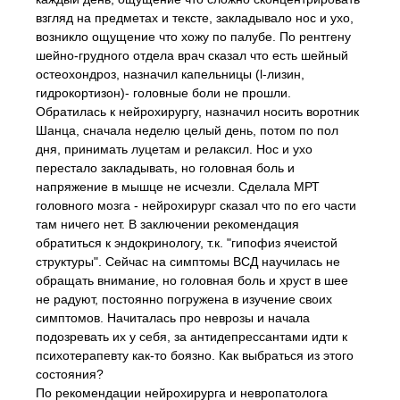
взгляд на предметах и тексте, закладывало нос и ухо,
возникло ощущение что хожу по палубе. По рентгену
шейно-грудного отдела врач сказал что есть шейный
остеохондроз, назначил капельницы (l-лизин,
гидрокортизон)- головные боли не прошли.
Обратилась к нейрохирургу, назначил носить воротник
Шанца, сначала неделю целый день, потом по пол
дня, принимать луцетам и релаксил. Нос и ухо
перестало закладывать, но головная боль и
напряжение в мышце не исчезли. Сделала МРТ
головного мозга - нейрохирург сказал что по его части
там ничего нет. В заключении рекомендация
обратиться к эндокринологу, т.к. "гипофиз ячеистой
структуры". Сейчас на симптомы ВСД научилась не
обращать внимание, но головная боль и хруст в шее
не радуют, постоянно погружена в изучение своих
симптомов. Начиталась про неврозы и начала
подозревать их у себя, за антидепрессантами идти к
психотерапевту как-то боязно. Как выбраться из этого
состояния?
По рекомендации нейрохирурга и невропатолога