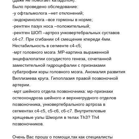
(даже не помогает катадолон).
Было проведено обследование:
-у офтальмолога –нет отклонений;
-эндокринолога –все гормоны в норме;
-рентген пазух носа –положительный;
-рентген ШОП –артроз унковертебральных суставов
с4-с7. При сгибании с4 смещение кпереди 4мм.
Нестабильность в сегменте с4-с5;
-мрт головного мозга :МР-картина выраженной
энцефалопатии сосудистого генеза, сочетанной
заместительной гидроцефалии с признаками
субатрофии коры головного мозга. Аномалия развития
Виллизиева круга. Гипоплазия правой позвоночной
артерии.
-мрт шейного отдела позвоночника: мр-признаки
остеохондроза шейного и верхнегрудного отделов
позвоночника, унковертебрального артроза в
сегментах с4-с5, с5-с6, с6-с7. Внутрителовые
хрящевые узлы Шморля в телах Th3? Th4
позвоночников.
Очень Вас прошу о помощи,так как специалисты