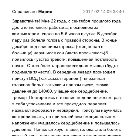
Спрашивает
Мария
:
2012-02-14 09:38:40
Здравствуйте! Мне 22 года, с сентября прошлого года
достаточно много работала, в основном за
компьютером, спала по 5-6 часов в сутки. В декабре
пару раз болела голова с правдой стороны. В конце
декабря под влиянием стресса (отец попал в
больницу) нарушился сон (часто просыпаюсь)б
появилось чувство тревоги, повышенная потливость
ночью. Стала болеть трапециевидная мышца (будто
подимала тяжести). В середине января произошел
приступ ВСД (как сказал терапевт)- внезапная
головная боль в затылке и правом виске, скачки
давления до 140\80, учащенное сердцебиение,
тремор. Повторялись в течение недели несколько раз,
я себя успокаивала и все проходило. терапевт
назначил афобазол и неокардил. Приступы научилась
контролировать, но при малейшем эмоциональном
напряжении учащалось сердцебиение и повышалось
давление. Появился хруст в шее, голова стала болеть
каждый день, ощущение что сложно сконцентрировать