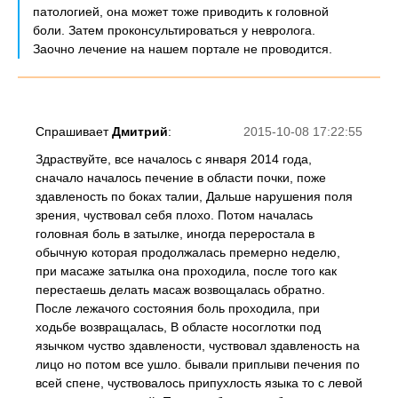
патологией, она может тоже приводить к головной
боли. Затем проконсультироваться у невролога.
Заочно лечение на нашем портале не проводится.
Спрашивает
Дмитрий
:
2015-10-08 17:22:55
Здраствуйте, все началось с января 2014 года,
сначало началось печение в области почки, поже
здавленость по боках талии, Дальше нарушения поля
зрения, чуствовал себя плохо. Потом началась
головная боль в затылке, иногда переростала в
обычную которая продолжалась премерно неделю,
при масаже затылка она проходила, после того как
перестаешь делать масаж возвощалась обратно.
После лежачого состояния боль проходила, при
ходьбе возвращалась, В областе носоглотки под
язычком чуство здавлености, чуствовал здавленость на
лицо но потом все ушло. бывали приплыви печения по
всей спене, чуствовалось припухлость языка то с левой