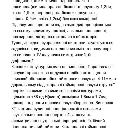
серединно, асиметрично гідроцефалічно
поширена(ширина правого бокового шлуночку-1,2см,
лівого 1,9см, передні рога бокових шлуночків :
справа-0,9см, зліва-1,2см),без ознк компресії.
Підпавутинні простори задовільно диференціюються
на всьому видимому протязі, локально поширенні,
розширення латеральних щілин з обох сторін.
Турецьке сідло, супраселярні цистерни візуалізуються
задовільно, видимих патологічних змін та новоутворів
не виявлнно. IV шлуночок симетричний, без
деформації.
Кісткових структурних змін не виявлено. Параназальні
синуси- пристінкове подушко подібне потовщення
слизової оболонки обох гайморових пазух до 4-11мм, в
дорзальному відділі правої гайморової пазухи округлої
форми з чіткими рівними зовнішніми контурами,
щільністю +38 од.Н(киста),розміром 1,8см х 1,7см,
прозорість решти носових пазух збережена. Висновок
КТ-картина судинної енцефалопатії з ознаками
внутрішньочерепної гіпертензії за рахунок
асемитричної внутрішньої гідроцифалії. 2х бічний
гіперпластичний гайморит.Кіста правої гайморової