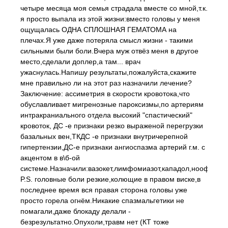
четыре месяца моя семья страдала вместе со мной,т.к.
я просто выпала из этой жизни:вместо головы у меня
ощущалась ОДНА СПЛОШНАЯ ГЕМАТОМА на
плечах.Я уже даже потеряла смысл жизни - такими
сильными были боли.Вчера муж отвёз меня в другое
место,сделали доплер,а там... врач
ужаснулась.Напишу результаты,пожалуйста,скажите
мне правильно ли на этот раз назначили лечение?
Заключение: ассиметрия в скорости кровотока,что
обуславливает мигренозные пароксизмы,по артериям
интракраниального отдела высокий "спастический"
кровоток, ДС -е признаки резко выраженой перегрузки
базальных вен,ТКДС -е признаки внутричерепной
гипертензии,ДС-е признаки ангиоспазма артерий г.м. с
акцентом в в\б-ой
системе.Назначили:вазокет,лимфомиазот,кападол,ноофен.
P.S. головные боли резкие,колющие в правом виске,в
последнее время вся правая сторона головы уже
просто горела огнём.Никакие спазмальгетики не
помагали,даже блокаду делали -
безрезультатно.Опухоли,травм нет (КТ тоже