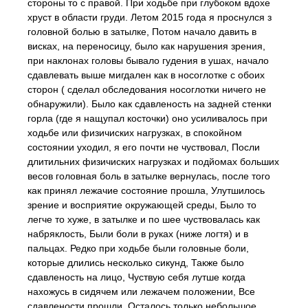
стороны то с правой. При ходьбе при глубоком вдохе
хруст в области груди. Летом 2015 года я проснулся з
головной болью в затылке, Потом начало давить в
висках, на переносицу, было как нарушения зрения,
при наклонах головы бывало гудения в ушах, начало
сдавлевать выше мигдален как в носоглотке с обоих
сторон ( сделал обследования носоглотки ничего не
обнаружили). Было как сдавленость на задней стенки
горла (где я нащупал косточки) оно усиливалось при
ходьбе или физичиских нагрузках, в спокойном
состоянии уходил, я его почти не чуствовал, Посли
длитильних физичиских нагрузках и подйомах больших
весов головная боль в затылке вернулась, после того
как принял лежачие состояние прошла, Улутшилось
зрение и восприятие окружающей среды, Было то
легче то хуже, в затылке и по шее чуствовалась как
набряклость, Были боли в руках (ниже логтя) и в
пальцах. Редко при ходьбе были головные боли,
которые длились несколько сикунд, Также было
сдавленость на лицо, Чуствую себя лутше когда
нахожусь в сидячем или лежачем положении, Все
сдавлености прошли, Осталось только небольшое