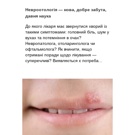
Невроотологія — нова, добре забута,
давня наука
До якого лікаря має звернутися хворий із
такими симптомами: головний біль, шум у
вухах та потемніння в очах?
Невропатолога, отоларинголога чи
офтальмолога? Як вчинити, якщо
отримані поради щодо лікування —
суперечливі? Виявляється є потреба...