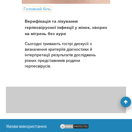
Головний біль
Верифікація та лікування
герпесвірусної інфекції у жінок, хворих
на мігрень без аури
Сьогодні тривають гострі дискусії з
визначення критеріїв діагностики й
інтерпретації результатів досліджень
різних представників родини
герпесвірусів.
Умови використання