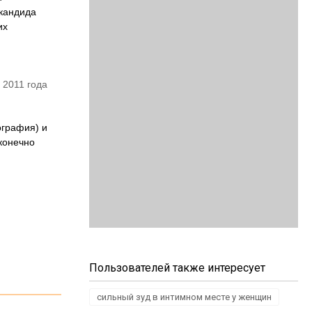
 кандида
их
 2011 года
ография) и
 конечно
Пользователей также интересует
сильный зуд в интимном месте у женщин