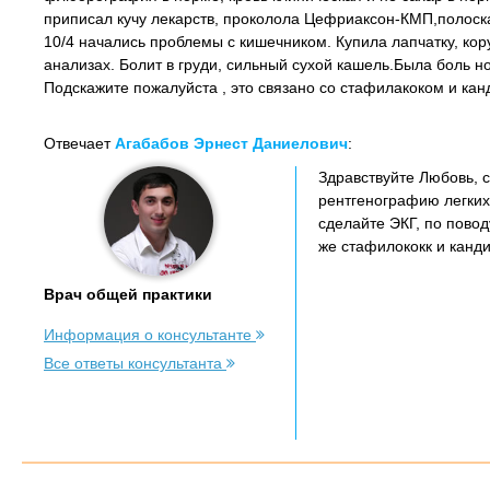
приписал кучу лекарств, проколола Цефриаксон-КМП,полоска
10/4 начались проблемы с кишечником. Купила лапчатку, ко
анализах. Болит в груди, сильный сухой кашель.Была боль но
Подскажите пожалуйста , это связано со стафилакоком и ка
Отвечает
Агабабов Эрнест Даниелович
:
Здравствуйте Любовь, с
рентгенографию легких 
сделайте ЭКГ, по повод
же стафилококк и канди
Врач общей практики
Информация о консультанте
Все ответы консультанта