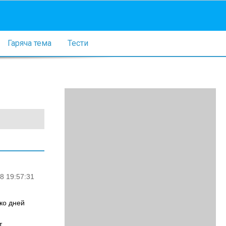
Гаряча тема
Тести
8 19:57:31
ко дней
т