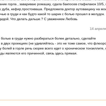
ние горла , завариваю ромашку, сдала бакпосев стафилакок 10/5,
ру дуба, кефир,простокваша. Предложила доктор аутовакцину на мо
чью в груди и как будто какой то шарик с болью прошел в желудок.
ндидой. Что делать дальше.? С уважением Любовь
14 апреля
 болью в груди нужно разбираться более детально, сделайте
в двух проекциях (не удивляйтесь - это не тоже самое, что флюор
у болей в горле речь скорее всего идет о хроническом тонзиллите,
ды являются его причинной, связь здесь прямая.