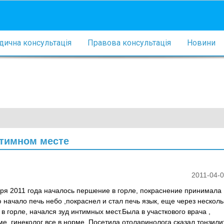
ична консультація
Правова консультація
Новини
нтимном месте
2011-04-0
ря 2011 года началось першение в горле, покраснение принимала
начало печь небо ,покраснел и стал печь язык, еще через несколь
в горле, начался зуд интимных мест.Была в участкового врача ,
е, гинеколог все в норме. Посетила отоларинолога сказал тонзили