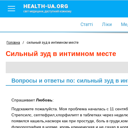
HEALTH-UA.ORG
світ медицини, доступний кожному
Статті
Ліки
Мед
Головна
/
сильный зуд в интимном месте
сильный зуд в интимном месте
Вопросы и ответы по: сильный зуд в и
Спрашивает
Любовь
:
Подскажите пожалуйста. Моя проблема началась с 11 сентяб
Стрепсилс, септефрил,хлорфилипт в таблетках через неделю 
появился кашель,насморк как при простуде, боль в груди,ком 
флюорография в норме, кровь клиническая и не сахар в норм