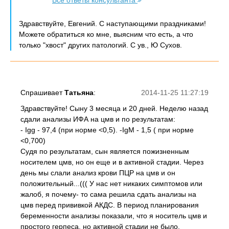
Все ответы консультанта
Здравствуйте, Евгений. С наступающими праздниками!
Можете обратиться ко мне, выясним что есть, а что
только "хвост" других патологий. С ув., Ю Сухов.
Спрашивает
Татьяна
:
2014-11-25 11:27:19
Здравствуйте! Сыну 3 месяца и 20 дней. Неделю назад
сдали анализы ИФА на цмв и по результатам:
- Igg - 97,4 (при норме <0,5). -IgM - 1,5 ( при норме
<0,700)
Судя по результатам, сын является пожизненным
носителем цмв, но он еще и в активной стадии. Через
день мы слали анализ крови ПЦР на цмв и он
положительный...((( У нас нет никаких симптомов или
жалоб, я почему- то сама решила сдать анализы на
цмв перед прививкой АКДС. В период планирования
беременности анализы показали, что я носитель цмв и
простого герпеса, но активной стадии не было.