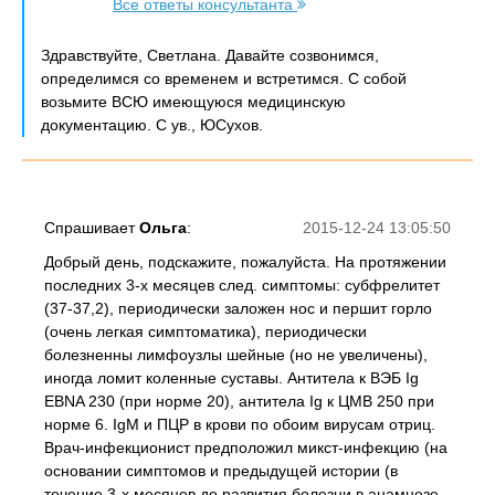
Все ответы консультанта
Здравствуйте, Светлана. Давайте созвонимся,
определимся со временем и встретимся. С собой
возьмите ВСЮ имеющуюся медицинскую
документацию. С ув., ЮСухов.
Спрашивает
Ольга
:
2015-12-24 13:05:50
Добрый день, подскажите, пожалуйста. На протяжении
последних 3-х месяцев след. симптомы: субфрелитет
(37-37,2), периодически заложен нос и першит горло
(очень легкая симптоматика), периодически
болезненны лимфоузлы шейные (но не увеличены),
иногда ломит коленные суставы. Антитела к ВЭБ Ig
EBNA 230 (при норме 20), антитела Ig к ЦМВ 250 при
норме 6. IgM и ПЦР в крови по обоим вирусам отриц.
Врач-инфекционист предположил микст-инфекцию (на
основании симптомов и предыдущей истории (в
течение 3-х месяцев до развития болезни в анамнезе