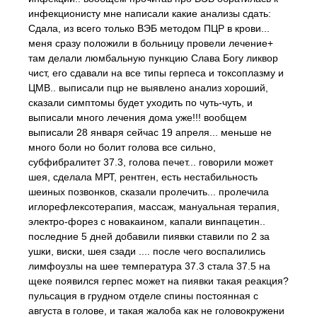
инфекционисту мне написали какие анализы сдать:
Сдала, из всего только ВЭБ методом ПЦР в крови...
меня сразу положили в больницу провели лечение+
там делали люмбальную пункцию Слава Богу ликвор
чист, его сдавали на все типы герпеса и токсоплазму и
ЦМВ.. выписали пцр не выявлено анализ хороший,
сказали симптомы будет уходить по чуть-чуть, и
выписали много лечения дома уже!!! вообщем
выписали 28 января сейчас 19 апреля... меньше не
много боли но болит голова все сильно,
субфибралитет 37.3, голова печет... говорили может
шея, сделала МРТ, рентген, есть нестабильность
шеиных позвонков, сказали пролечить... пролечила
иглорефлексотерапия, массаж, мануальная терапия,
электро-форез с новакаином, капали винпацетин..
последние 5 дней добавили пиявки ставили по 2 за
ушки, виски, шея сзади .... после чего воспалились
лимфоузлы на шее температура 37.3 стала 37.5 на
щеке появился герпес может на пиявки такая реакция?
пульсация в грудном отделе спины постоянная с
августа в голове, и такая жалоба как не головокружени