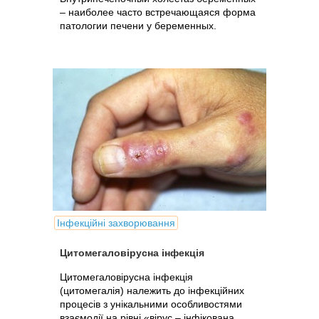
– наиболее часто встречающаяся форма
патологии печени у беременных.
Інфекційні захворювання
Цитомегаловірусна інфекція
Цитомегаловірусна інфекція
(цитомегалія) належить до інфекційних
процесів з унікальними особливостями
взаємодії на рівні «вірус – інфікована