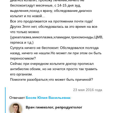
диагноз кольпит, прохожу лечение,ничего не
беспокоит,идут месячные, с 14-15 дня зуд,
выделения,поход к врачу, обследование,диагноз
кольпит и по новой...
Все это продолжается на протяжении почти года!
Других Зппп нет, обследовалась за это время на все
что только можно
(уреаплазма,микоплазма,хламидии,трихомонады,ЦМВ,вирус
герпеса и т.д.)
Супруга ничего не беспокоит. Обследовался полгода
назад, ничего не нашли.Но может ли при этом он быть
переносчиком?
Сейчас при очередном кольпите доктор прописал
антибиотик обоим, но не хочется просто так травить
его организм.
Помогите разобраться,что может быть причиной?
23 мая 2016 года
Отвечает
Босяк Юлия Васильевна
:
Врач гинеколог, репродуктолог