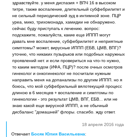
здравствуйте. у меня диспазия + ВПЧ 16 в высоком
титре, также воспаление, длительный субфебрилитет и
не сильный периодический зуд в интимной зоне. ПЦР
уреа, мико, трихомонада, хамидии не обнаружено.
сейчас буду приступать к лечению. вопрос:
подскажите, пожалуйста, какие еще ИППП могут
давать мне воспаление, субфебрилитет и неприятные
симптомы? может, вирусные ИППП (ЕБВ, ЦМВ, ВПГ)?
уточню, что никаких пузырьков или подобных наружных
проявлений нет. и если провериться на что-то нужно,
то каким методом (ИФА, ПЦР)? после очных осмотров
гинеколог и онкогинеколог не посчитали нужным
направить меня на допанализы по другим ИППП. но я
боюсь, что мой субфебрильный вялотекущий процесс
длиною в 6 месяцев + воспаление и симптомы по
гинекологии - это результат ЦМВ, ВПГ, ЕБВ... или не
знаю какой еще вирусной ИППП, а не обычный
дисбаланс "домашней" флоры. спасибо. жду ответ.
18 апреля 2016 года
Отвечает
Босяк Юлия Васильевна
: