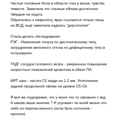
Частые головные боли в области глаз и виска, чувство
тяжести. Заметила что глазные яблоки достаточно
твёрдые на ощупь.
Обратилась к неврологу, врач ссылается только лишь
на ВСД, ещё заметила надпись "дорсопатия".
Стала делать обследования:
РЭГ - Изменения тонуса по дистоническому типу,
затруднение венозного оттока по дефицитному типу в
полушариях.
ТКДГ сосудов головного мозга - умеренное повышение
скоростных показателей кровотока в обеих ПА.
МРТ шеи - листез С5 кзади на 1.2 мм. Уплотнение
задней продольной связки на уровне С5-С6.
Я всё же подозревая, что у меня что-то связанно с вчд.
А каково ваше мнение ? И угрожает ли моей жизни что-
либо из перечисленного (если быть поточнее -
прогноз).