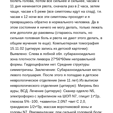
болеть голова, потом все сильнее и сильнее, часам к
11 дня начинается рвота, сначала раз в 2 часа, затем
чаще, часам к 5 реже (все симптомы идут на спад), т.е.
часам к 12 ночи все эти симптомы проходят и я
превращаюсь обратно в нормального человека. Да в
этом состоянии я ничего не могу делать, только лежать
или доползти до раковины (стараюсь поспать, но
сильная головная боль и рвота не дают этого делать, в
общем мучения те еще). Компьютерная томография
15.11.02 (цитирую запись из детской карточки):
Выявлено: Слева в лобной обл. субарахноидально
зона плотности ликвора 27*56*60мм неправильной
формы. Гидроцефалии нет. Средние структуры
симметричны. Заключение: Субарахноидальная киста
левого полушария. После этого я попадаю в детское
неврологическое отделение (мне 11 лет).Из выписки
неврологического отделения (цитирую): Мигрень без
ауры, ВСД. Лечение (цитирую): Сканер одеяло N5,
электрофорез с эуфилином на ШОП N7, глицит 1т*2р,
глюкоза 5% -100, +кавинтон 2,0N7 +вит C 2,0,
грандаксин 1/2т*3р, массаж воротниковой зоны и
головы N7. Рекомендации: при сильной головной боли: