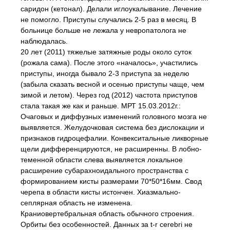
саридон (кетонал). Делали иглоукалывание. Лечение
не помогло. Приступы случались 2-5 раз в месяц. В
больнице больше не лежала у невропатолога не
наблюдалась.
20 лет (2011) тяжелые затяжные роды около суток
(рожала сама). После этого «началось», участились
приступы, иногда бывало 2-3 приступа за неделю
(забыла сказать весной и осенью приступы чаще, чем
зимой и летом). Через год (2012) частота приступов
стала такая же как и раньше. МРТ 15.03.2012г.:
Очаговых и диффузных изменений головного мозга не
выявляется. Желудочковая система без дислокации и
признаков гидроцефалии. Конвекситальные ликворные
щели дифференцируются, не расширенны. В лобно-
теменной области слева выявляется локальное
расширение субарахноидального пространства с
формированием кисты размерами 70*50*16мм. Свод
черепа в области кисты истончен. Хиазмально-
сеплярная область не изменена.
Краниовертебральная область обычного строения.
Орбиты без особенностей. Данных за t-r cerebri не