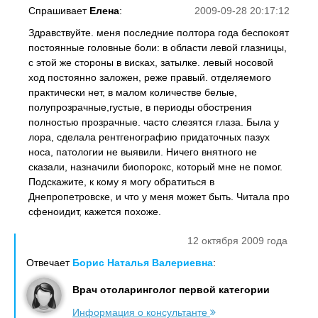
Спрашивает
Елена
:
2009-09-28 20:17:12
Здравствуйте. меня последние полтора года беспокоят
постоянные головные боли: в области левой глазницы,
с этой же стороны в висках, затылке. левый носовой
ход постоянно заложен, реже правый. отделяемого
практически нет, в малом количестве белые,
полупрозрачные,густые, в периоды обострения
полностью прозрачные. часто слезятся глаза. Была у
лора, сделала рентгенографию придаточных пазух
носа, патологии не выявили. Ничего внятного не
сказали, назначили биопорокс, который мне не помог.
Подскажите, к кому я могу обратиться в
Днепропетровске, и что у меня может быть. Читала про
сфеноидит, кажется похоже.
12 октября 2009 года
Отвечает
Борис Наталья Валериевна
:
Врач отоларинголог первой категории
Информация о консультанте