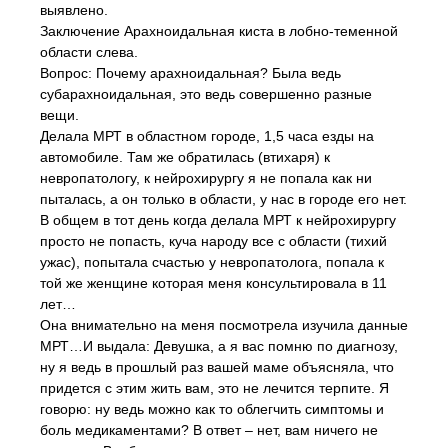
выявлено.
Заключение Арахноидальная киста в лобно-теменной
области слева.
Вопрос: Почему арахноидальная? Была ведь
субарахноидальная, это ведь совершенно разные
вещи.
Делала МРТ в областном городе, 1,5 часа езды на
автомобиле. Там же обратилась (втихаря) к
невропатологу, к нейрохирургу я не попала как ни
пыталась, а он только в области, у нас в городе его нет.
В общем в тот день когда делала МРТ к нейрохирургу
просто не попасть, куча народу все с области (тихий
ужас), попытала счастью у невропатолога, попала к
той же женщине которая меня консультировала в 11
лет…
Она внимательно на меня посмотрела изучила данные
МРТ…И выдала: Девушка, а я вас помню по диагнозу,
ну я ведь в прошлый раз вашей маме объясняла, что
придется с этим жить вам, это не лечится терпите. Я
говорю: ну ведь можно как то облегчить симптомы и
боль медикаментами? В ответ – нет, вам ничего не