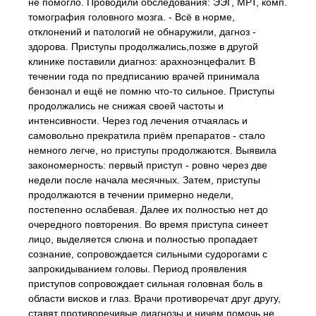
не помогло. Проводили обследования: ЭЭГ, МРТ, комп.
томография головного мозга. - Всё в норме,
отклонений и патологий не обнаружили, дагноз -
здорова. Приступы продолжались,позже в другой
клинике поставили диагноз: арахноэнцефалит. В
течении года по предписанию врачей принимала
бензонал и ещё не помню что-то сильное. Приступы
продолжались не снижая своей частоты и
интенсивности. Через год лечения отчаялась и
самовольно прекратила приём препаратов - стало
немного легче, но приступы продолжаются. Выявила
закономерность: первый приступ - ровно через две
недели после начала месячных. Затем, приступы
продолжаются в течении примерно недели,
постепенно ослабевая. Далее их полностью нет до
очередного повторения. Во время приступа синеет
лицо, выделяется слюна и полностью пропадает
сознание, сопровождается сильными судорогами с
запрокидыванием головы. Период проявления
приступов сопровождает сильная головная боль в
области висков и глаз. Врачи противоречат друг другу,
ставят противоречивые диагнозы и ничем помочь не