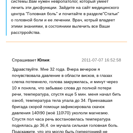
системы.Вам нужен невропатолог, который умеет
лечить эти дисфункции. Зайдите на сайт медицинского
центра "Головная боль" и почитайте в разделе"Статьи"
о головной боли и ее лечении. Врач, котрый владеет
этими знаниями, в состояниии вылечить все Ваши
расстрройства.
Спрашивает
Юлия
:
2011-07-07 16:52:58
Здравствуйте. Мне 32 года. Вчера вечером я
почувствовала давление в области висков, в глазах
слегка потемнело, голова закружилась, и минут через
10 я поняла, что забываю слова до полной потери
речи, температура, спустя еще 5 мин. меня начал бить
озноб, температура тела упала до 34. Приехавшая
бригада скорой помощи зафиксировала скачок
давления 140\90 (моё 110\70) укололи магнезию.
Спустя пол часа речь востановилась температура
поднялась до 36,4. он мучала сильная головная боль.
Подскажите, что это могло быть (гипертонией не