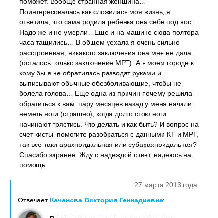
поможет. Вообще странная женщина…
Поинтересовалась как сложилась моя жизнь, я
ответила, что сама родила ребенка она себе под нос:
Надо же и не умерли…Еще и на машине сюда полтора
часа тащились… В общем уехала я очень сильно
расстроенная, никакого заключения она мне не дала
(осталось только заключение МРТ). А в моем городе к
кому бы я не обратилась разводят руками и
выписывают обычные обезболивающие, чтобы не
болела голова… Еще одна из причин почему решила
обратиться к вам: пару месяцев назад у меня начали
неметь ноги (страшно), когда долго стою ноги
начинают трястись. Что делать и как быть? И вопрос на
счет кисты: помогите разобраться с данными КТ и МРТ,
так все таки арахноидальная или субарахноидальная?
Спасибо заранее. Жду с надеждой ответ, надеюсь на
помощь.
27 марта 2013 года
Отвечает
Качанова Виктория Геннадиевна
: