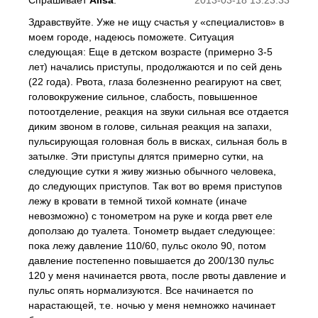
Спрашивает
Alisa
:
2013-03-18 13:23:33
Здравствуйте. Уже не ищу счастья у «специалистов» в
моем городе, надеюсь поможете. Ситуация
следующая: Еще в детском возрасте (примерно 3-5
лет) начались приступы, продолжаются и по сей день
(22 года). Рвота, глаза болезненно реагируют на свет,
головокружение сильное, слабость, повышенное
потоотделение, реакция на звуки сильная все отдается
диким звоном в голове, сильная реакция на запахи,
пульсирующая головная боль в висках, сильная боль в
затылке. Эти приступы длятся примерно сутки, на
следующие сутки я живу жизнью обычного человека,
до следующих приступов. Так вот во время приступов
лежу в кровати в темной тихой комнате (иначе
невозможно) с тонометром на руке и когда рвет еле
доползаю до туалета. Тонометр выдает следующее:
пока лежу давление 110/60, пульс около 90, потом
давление постепенно повышается до 200/130 пульс
120 у меня начинается рвота, после рвоты давление и
пульс опять нормализуются. Все начинается по
нарастающей, т.е. ночью у меня немножко начинает