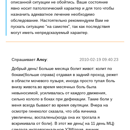
описанной ситуации не обойтись. Ваше состояние
явно носит патологический характер и для того чтобы
назначить адекватное лечение необходимо
обследование. Настоятельно рекомендуем Вам не
пускать ситуацию "на самотек", так как последствия
могут иметь непредсказуемый характер.
Спрашивает
Алсу
:
2010-02-19 09:40:23
Добрый день! Больше месяца болит живот: колит по
бокам(больше справа) отдавая в задний проход, режет
в области мочевого пузыря, иногда просто тупая боль
внизу живота.во время месячных боль была
невыносимой, усиливалась от каждого движения,
сильно кололо в боках при дефекации. Такие боли у
меня всегда бывают во время овуляции. Вчера на
осмотре гинеколог сказала, что оба яичника
увеличены, воспалены(когда она их трогала я
вскрикивала от боли). В этот же день( на 11 день МЦ)
сделала интравагинальное УЗИ(прав. яичник