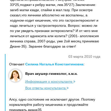
33*25,поджат к ребру матки, лев.35*27).Заключение:
загиб матки кзади, спайки в мал.тазу. При осмотре
сказал,что яичники абсолютно не воспалены, а
ходуном-ходит кишечник, что это гастроэнтероколит и
надо лечиться у гастроэнтеролога. Вопрос: можно ли
по узи увидеть признаки энтероколита? И от чего мне
лечиться:от аднексита или колита? (2001- апоплексия
яичника справа, 2007-роды, уже 2ой месяц принимаю
Диане-35). Заранее благодарю за ответ!
03 марта 2010 года
Отвечает
Силина Наталья Константиновна
:
Врач акушер-гинеколог, к.м.н.
Информация о консультанте
Все ответы консультанта
Алсу, одно состояние не исключает другое. Поэтому
нормализуйте работу кишечника и продолжайте
принимать диане35