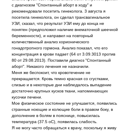
с диагнозом "Спонтанный аборт в ходу" и
рекомендовали посетить гинеколога. 3 августа я
посетила гинеколога, он сделал трансвагинальное
УЗИ, сказал, что результат УЗИ ему до конца не
понятен (предположил наличие внематочной шеечной
беременности), и направил на повторный
количественный анализ хорионического
гонадотропного гормона. Анализ показал, что его
концентрация в крови падает (64 от 3.09.3013 против
80 от 29.08.2013). Поставили диагноз "Спонтанный
аборт". Никакого лечения не назначили.
Меня же беспокоит, что кровотечение не
прекращается. Кровь темно красная со сгустками,
слизью и в некоторые дни наблюдалось выпадение
достаточно крупных кусков ткани, напоминающих
кусочки печени.
Мое физическое состояние не улучшается, появились
странные ноющие и колющие боли в правом боку, в
дополнение в болям в пояснице, повысилась
температура (37.5 оС), появилась слабость.
Я не могу часто обращаться к врачу, поскольку я живу