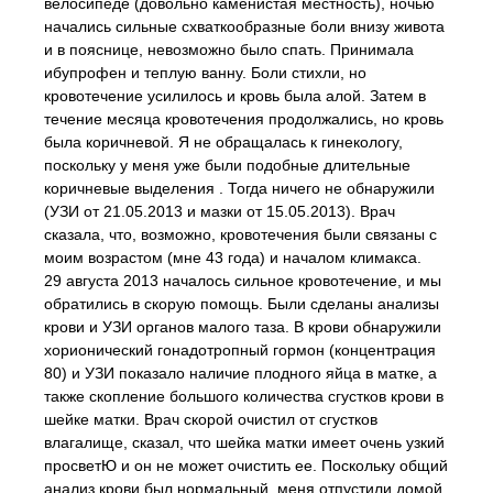
велосипеде (довольно каменистая местность), ночью
начались сильные схваткообразные боли внизу живота
и в пояснице, невозможно было спать. Принимала
ибупрофен и теплую ванну. Боли стихли, но
кровотечение усилилось и кровь была алой. Затем в
течение месяца кровотечения продолжались, но кровь
была коричневой. Я не обращалась к гинекологу,
поскольку у меня уже были подобные длительные
коричневые выделения . Тогда ничего не обнаружили
(УЗИ от 21.05.2013 и мазки от 15.05.2013). Врач
сказала, что, возможно, кровотечения были связаны с
моим возрастом (мне 43 года) и началом климакса.
29 августа 2013 началось сильное кровотечение, и мы
обратились в скорую помощь. Были сделаны анализы
крови и УЗИ органов малого таза. В крови обнаружили
хорионический гонадотропный гормон (концентрация
80) и УЗИ показало наличие плодного яйца в матке, а
также скопление большого количества сгустков крови в
шейке матки. Врач скорой очистил от сгустков
влагалище, сказал, что шейка матки имеет очень узкий
просветЮ и он не может очистить ее. Поскольку общий
анализ крови был нормальный, меня отпустили домой