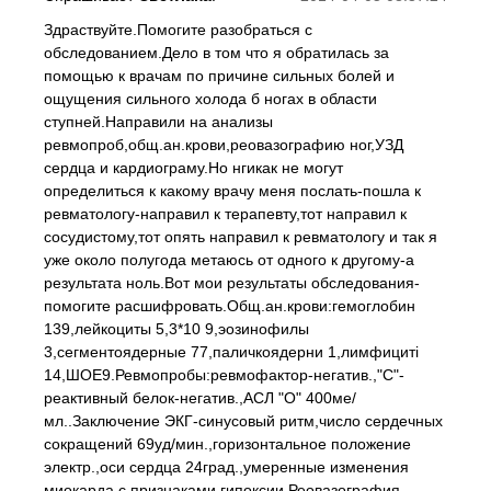
Здраствуйте.Помогите разобраться с
обследованием.Дело в том что я обратилась за
помощью к врачам по причине сильных болей и
ощущения сильного холода б ногах в области
ступней.Направили на анализы
ревмопроб,общ.ан.крови,реовазографию ног,УЗД
сердца и кардиограму.Но нгикак не могут
определиться к какому врачу меня послать-пошла к
ревматологу-направил к терапевту,тот направил к
сосудистому,тот опять направил к ревматологу и так я
уже около полугода метаюсь от одного к другому-а
результата ноль.Вот мои результаты обследования-
помогите расшифровать.Общ.ан.крови:гемоглобин
139,лейкоциты 5,3*10 9,эозинофилы
3,сегментоядерные 77,паличкоядерни 1,лимфициті
14,ШОЕ9.Ревмопробы:ревмофактор-негатив.,"С"-
реактивный белок-негатив.,АСЛ "О" 400ме/
мл..Заключение ЭКГ-синусовый ритм,число сердечных
сокращений 69уд/мин.,горизонтальное положение
электр.,оси сердца 24град.,умеренные изменения
миокарда с признаками гипоксии.Реовазография