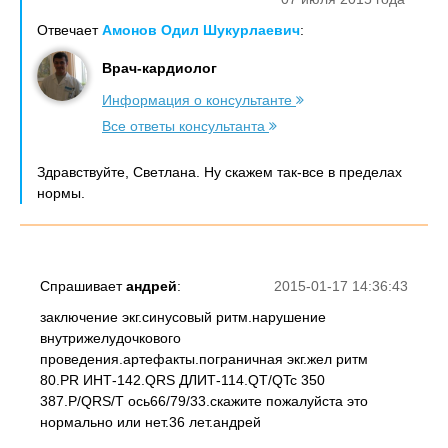
Отвечает
Амонов Одил Шукурлаевич
:
Врач-кардиолог
Информация о консультанте
Все ответы консультанта
Здравствуйте, Светлана. Ну скажем так-все в пределах
нормы.
Спрашивает
андрей
:
2015-01-17 14:36:43
заключение экг.синусовый ритм.нарушение
внутрижелудочкового
проведения.артефакты.пограничная экг.жел ритм
80.PR ИНТ-142.QRS ДЛИТ-114.QT/QTc 350
387.P/QRS/T ось66/79/33.скажите пожалуйста это
нормально или нет.36 лет.андрей