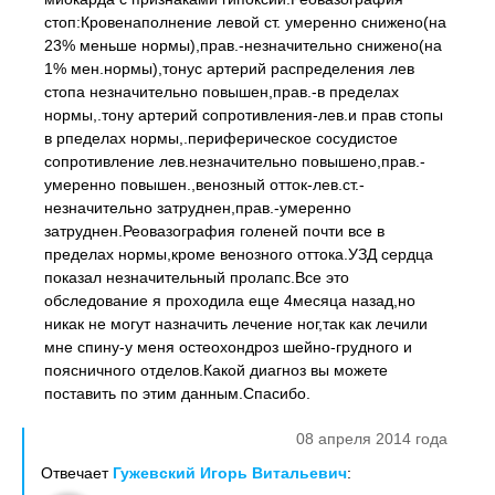
стоп:Кровенаполнение левой ст. умеренно снижено(на
23% меньше нормы),прав.-незначительно снижено(на
1% мен.нормы),тонус артерий распределения лев
стопа незначительно повышен,прав.-в пределах
нормы,.тону артерий сопротивления-лев.и прав стопы
в рпеделах нормы,.периферическое сосудистое
сопротивление лев.незначительно повышено,прав.-
умеренно повышен.,венозный отток-лев.ст.-
незначительно затруднен,прав.-умеренно
затруднен.Реовазография голеней почти все в
пределах нормы,кроме венозного оттока.УЗД сердца
показал незначительный пролапс.Все это
обследование я проходила еще 4месяца назад,но
никак не могут назначить лечение ног,так как лечили
мне спину-у меня остеохондроз шейно-грудного и
поясничного отделов.Какой диагноз вы можете
поставить по этим данным.Спасибо.
08 апреля 2014 года
Отвечает
Гужевский Игорь Витальевич
: