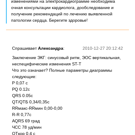
изменениями на электрокардиограмме необходима
очная консультации кардиолога, дообследование и
получение рекомендаций по лечению выявленной
патологии сердца. Берегите здоровье!
Спрашивает
Александра
:
2010-12-27 20:12:42
Заключение ЭКГ: синусовый ритм, ЭОС вертикальная,
неспецифические изменения ST-T
Что это означает? Полные параметры диаграммы
следующие:
Р 0,07 с
PQ 0.12c
QRS 0.05c
QT/QTБ 0,34/0,35с
RRмакс-RRмин 0,00-0,00
R-R 0,77с
AQRS 69 град
ЧСС 78 уд/мин
QTкор 0,4 с