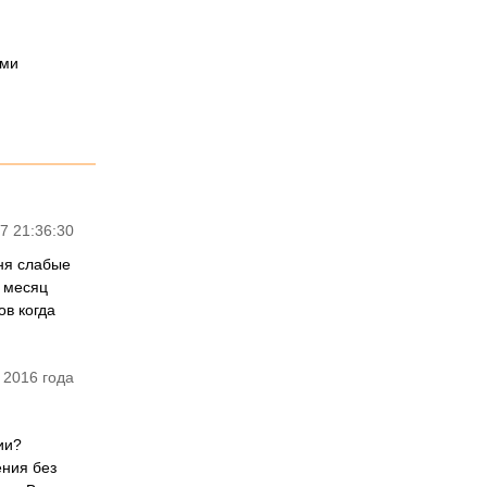
ями
7 21:36:30
еня слабые
з месяц
ов когда
 2016 года
ии?
ния без