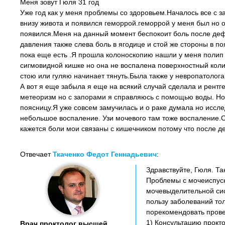
Меня зовут Гюля 31 год
Уже год как у меня проблемы со здоровьем.Началось все с 
внизу живота и появился геморрой.геморрой у меня был но 
появился.Меня на данный момент беспокоит боль после деф
давления также слева боль в ягодице и стой же стороны в 
пока еще есть .Я прошла колоноскопию нашли у меня полип 
сигмовидной кишке но она не воспалена поверхностный колит.
стою или гуляю начинает тянуть.Была также у невропатолог
А вот я еще забыла я еще на всякий случай сделала и рентг
метеоризм но с запорами я справляюсь с помощью воды. Но в
поясницу.Я уже совсем замучилась и о раке думала но исслед
небольшое воспаление. Узи мочевого там тоже воспаление.
кажется боли мои связаны с кишечником потому что после д
Отвечает
Ткаченко Федот Геннадьевич
:
Здравствуйте, Гюля. Т
Проблемы с мочеиспуск
мочевыделительной сист
пользу заболеваний тол
порекомендовать пров
1) Консультацию прокто
Врач проктолог высшей