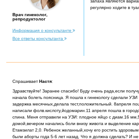
запаха являются вариа
регулярно ходите в туа
Врач гинеколог,
репродуктолог
Информация о консультанте
Все ответы консультанта
Спрашивает
Настя
:
Здравствуйте! Заранее спасибо! Буду очень рада,если полу
начала болеть поясница. Я пошла к гинекологу сделали УЗ
задержка месячных,делала тест,положительный. 8апреля пош
написали фолв.кислоту,йодомарин.11 апреля пошла в город
спина. Меня отправили на УЗИ: плодное яйцо с диам.16 мм,
домой,вечером начались боли внизу живота и выделение кар
Етамзилат 2,0. Ребенок желанный,хочу его ростить здоровым.
были аборты года 5-6 лет назад. Что я должна сделать? И не