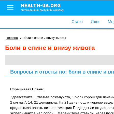
HEALTH-UA.ORG
світ медицини, доступний кожному
Статті
Ліки
Мед
Головна
/
боли в спине и внизу живота
боли в спине и внизу живота
Вопросы и ответы по: боли в спине и в
Спрашивает
Елена
:
Здравствуйте! Ответьте пожалуйста, 17-опк хорош для лече
2 мл на 7, 14, 21 деньцикла. На 21 день пошли черные выдел
предложила начать пить оргаметрил.Подходит ли он для леч
экспериментов над собой... Мерену тоже ставили, через полгод