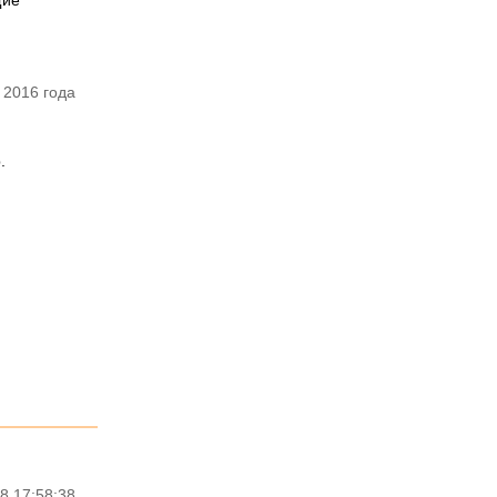
щие
 2016 года
.
8 17:58:38