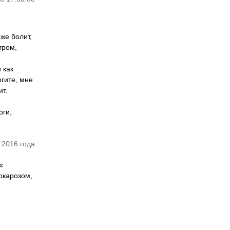
же болит,
тром,
 как
огите, мне
т.
оги,
 2016 года
х
окарозом,