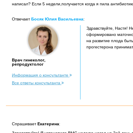
написал? Если 5 недели,получается когда я пила антибиоти
Отвечает
Босяк Юлия Васильевна
:
Здравствуйте, Настя! 
сформировано маточно
на развитие плода быт
прогестерона принимат
Врач гинеколог,
репродуктолог
Информация о консультанте
Все ответы консультанта
Спрашивает
Екатерина
: