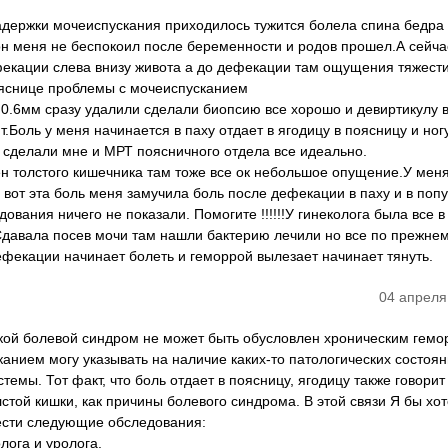
задержки мочеиспускания приходилось тужится болела спина бедра
он меня не беспокоил после беременности и родов прошел.А сейча
екации слева внизу живота а до дефекации там ощущения тяжест
пояснице проблемы с мочеиспусканием
0.6мм сразу удалили сделали биопсию все хорошо и девиртикулу 
Боль у меня начинается в паху отдает в ягодицу в поясницу и ногу
а сделали мне и МРТ поясничного отдела все идеально.
ен толстого кишечника там тоже все ок небольшое опущение.У мен
от эта боль меня замучила боль после дефекации в паху и в попу
ования ничего не показали. Помогите !!!!!!У гинеколога была все в
Сдавала посев мочи там нашли бактерию лечили но все по прежне
ефекации начинает болеть и геморрой вылезает начинает тянуть.
04 апреля
акой болевой синдром не может быть обусловлен хроническим гемо
анием могу указывать на наличие каких-то патологических состоя
емы. Тот факт, что боль отдает в поясницу, ягодицу также говорит
стой кишки, как причины болевого синдрома. В этой связи Я бы хо
ести следующие обследования:
лога и уролога.