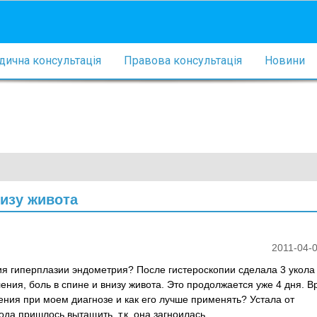
ична консультація
Правова консультація
Новини
низу живота
2011-04-0
ния гиперплазии эндометрия? После гистероскопии сделала 3 укола
ения, боль в спине и внизу живота. Это продолжается уже 4 дня. В
ения при моем диагнозе и как его лучше применять? Устала от
а пришлось вытащить, т.к. она загноилась........