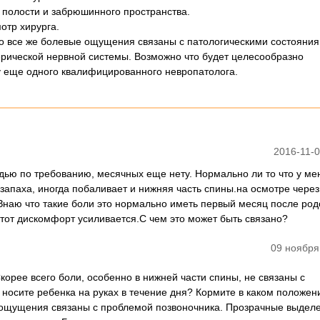
 полости и забрюшинного пространства.
отр хирурга.
то все же болевые ощущения связаны с патологическими состояни
рической нервной системы. Возможно что будет целесообразно
у еще одного квалифицированного невропатолога.
2016-11-0
удью по требованию, месячных еще нету. Нормально ли то что у м
запаха, иногда побаливает и нижняя часть спины.на осмотре чере
 Знаю что такие боли это нормально иметь первый месяц после род
этот дискомфорт усиливается.С чем это может быть связано?
09 ноября
корее всего боли, особенно в нижней части спины, не связаны с
 носите ребенка на руках в течение дня? Кормите в каком положен
ощущения связаны с проблемой позвоночника. Прозрачные выделе