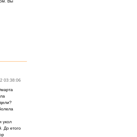
ом. Вы
2 03:38:06
0марта
ыла
едели?
болела
и укол
. До етого
ор