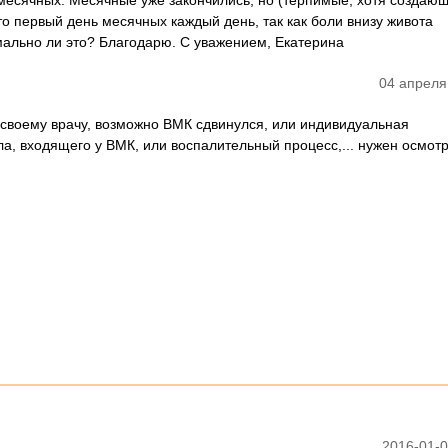
месячных. Месячные уже закончились, но (терпимые, хотя создаю
 первый день месячных каждый день, так как боли внизу живота
мально ли это? Благодарю. С уважением, Екатерина
04 апреля
 своему врачу, возможно ВМК сдвинулся, или индивидуальная
а, входящего у ВМК, или воспалительный процесс,... нужен осмотр
2016-01-0