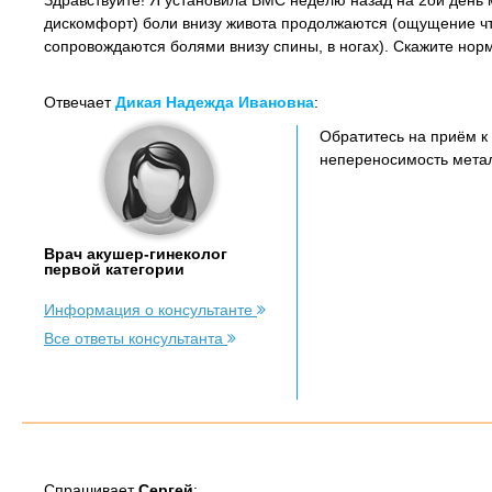
Здравствуйте! Я установила ВМС неделю назад на 2ой день 
дискомфорт) боли внизу живота продолжаются (ощущение что
сопровождаются болями внизу спины, в ногах). Скажите нор
Отвечает
Дикая Надежда Ивановна
:
Обратитесь на приём к
непереносимость метал
Врач акушер-гинеколог
первой категории
Информация о консультанте
Все ответы консультанта
Спрашивает
Сергей
: