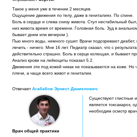
Такое у меня уже в течении 2 месяцев.
Ощущение движения по телу, даже в гениталиях. По спине.
Боль в сердце и слева снизу живота. Стул нестабильный был,
низ живота время от времени. Головная боль. Зуд в анальном 
бывает днем или вечером ).
Пью много воды, немного сушит. Врачи подозревают диабет, н
лечить - ничего. Мне 16 лет. Педиатр сказал, что с результа
действительно страшно. Боль в серце колющая, и бывают при
Анализ крови на лейкоциты показал 5.2.
Движения эти под кожей никак не показываются на коже. Но че
плечи, а чаще всего живот и гениталии.
Отвечает
Агабабов Эрнест Даниелович
:
Существуют глистные и
является токсакароз, о
необходим осмотр врач
Врач общей практики