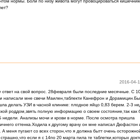
нтом нормы. Боли по низу живота могут провоцироваться кишечник
лет?
2016-04-1
чу ответ на свой вопрос. 28февраля были последние месячные. С 1
И и написали мне свечи Маилен,таблекти Канефрон и Дорамицин.Б
ла делать УЗИ в часной клинике: плодное яйцо 0,83 берем. 2-3 н
ской роддом,звять полную информацию о своем состояние,так как 
5 недели. Анализы мочи и крови в норме. После осмотра пришла
ичнего оттенка.Ходила к другому врачу он мне написал Дюфастон 
 А меня пугают со всех сторон,что я должна бытт очень осторожной
 страшно,что если я с 14по 20 марта пила те таблетки,которых докт