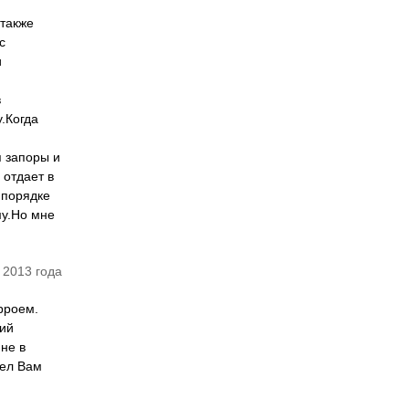
 также
с
и
в
.Когда
я запоры и
 отдает в
 порядке
му.Но мне
 2013 года
рроем.
ний
 не в
тел Вам