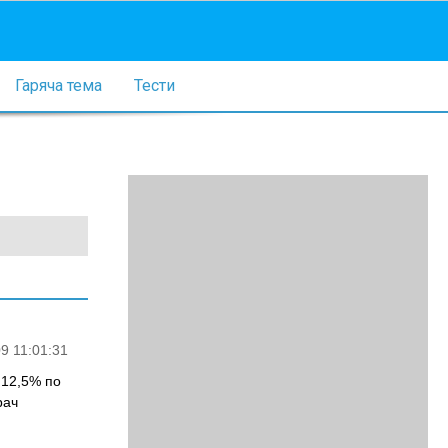
Гаряча тема
Тести
9 11:01:31
 12,5% по
рач