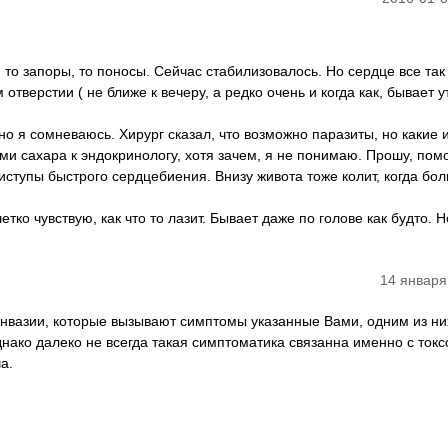
 то запоры, то поносы. Сейчас стабилизовалось. Но сердце все так 
отверстии ( не ближе к вечеру, а редко очень и когда как, бывает у
о я сомневаюсь. Хирург сказал, что возможно паразиты, но какие и
тами сахара к эндокринологу, хотя зачем, я не понимаю. Прошу, пом
ступы быстрого сердцебиения. Внизу живота тоже колит, когда боли
тко чувствую, как что то лазит. Бывает даже по голове как будто. Н
14 января
нвазии, которые вызывают симптомы указанные Вами, одним из ни
днако далеко не всегда такая симптоматика связанна именно с токс
а.