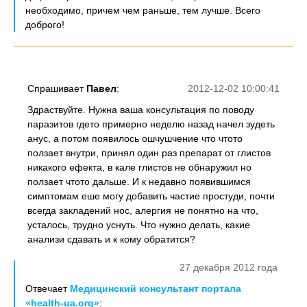
необходимо, причем чем раньше, тем лучше. Всего
доброго!
Спрашивает
Павел
:
2012-12-02 10:00:41
Здраствуйте. Нужна ваша консультация по поводу
паразитов гдето примерно неделю назад начел зудеть
анус, а потом появилось ошчушчение что чтото
ползает внутри, принял один раз препарат от глистов
никакого ефекта, в кале глистов не обнаружил но
ползает чтото дальше. И к недавно появившимся
симптомам еше могу добавить частие простуди, почти
всегда закладений нос, алергия не понятно на что,
усталось, трудно уснуть. Что нужно делать, какие
анализи сдавать и к кому обратится?
27 декабря 2012 года
Отвечает
Медицинский консультант портала
«health-ua.org»
: