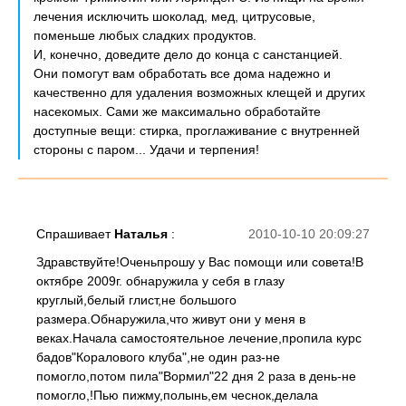
лечения исключить шоколад, мед, цитрусовые,
поменьше любых сладких продуктов.
И, конечно, доведите дело до конца с санстанцией.
Они помогут вам обработать все дома надежно и
качественно для удаления возможных клещей и других
насекомых. Сами же максимально обработайте
доступные вещи: стирка, проглаживание с внутренней
стороны с паром... Удачи и терпения!
Спрашивает
Наталья
:
2010-10-10 20:09:27
Здравствуйте!Оченьпрошу у Вас помощи или совета!В
октябре 2009г. обнаружила у себя в глазу
круглый,белый глист,не большого
размера.Обнаружила,что живут они у меня в
веках.Начала самостоятельное лечение,пропила курс
бадов"Коралового клуба",не один раз-не
помогло,потом пила"Вормил"22 дня 2 раза в день-не
помогло,!Пью пижму,полынь,ем чеснок,делала