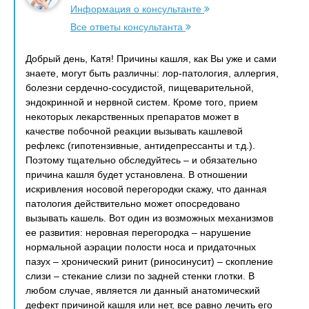
Информация о консультанте
Все ответы консультанта
Добрый день, Катя! Причины кашля, как Вы уже и сами
знаете, могут быть различны: лор-патология, аллергия,
болезни сердечно-сосудистой, пищеварительной,
эндокринной и нервной систем. Кроме того, прием
некоторых лекарственных препаратов может в
качестве побочной реакции вызывать кашлевой
рефлекс (гипотензивные, антидепрессанты и т.д.).
Поэтому тщательно обследуйтесь – и обязательно
причина кашля будет установлена. В отношении
искривления носовой перегородки скажу, что данная
патология действительно может опосредовано
вызывать кашель. Вот один из возможных механизмов
ее развития: неровная перегородка – нарушение
нормальной аэрации полости носа и придаточных
пазух – хронический ринит (риносинусит) – скопление
слизи – стекание слизи по задней стенки глотки. В
любом случае, является ли данный анатомический
дефект причиной кашля или нет, все равно лечить его