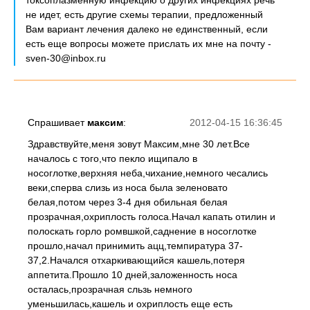
токсоплазменную инфекцию о других инфекциях речь
не идет, есть другие схемы терапии, предложенный
Вам вариант лечения далеко не единственный, если
есть еще вопросы можете прислать их мне на почту -
sven-30@inbox.ru
Спрашивает
максим
:
2012-04-15 16:36:45
Здравствуйте,меня зовут Максим,мне 30 лет.Все
началось с того,что пекло ищипало в
носоглотке,верхняя неба,чихание,немного чесались
веки,сперва слизь из носа была зеленовато
белая,потом через 3-4 дня обильная белая
прозрачная,охриплость голоса.Начал капать отилин и
полоскать горло ромвшкой,саднение в носоглотке
прошло,начал принимить ацц,темпиратура 37-
37,2.Начался отхаркивающийся кашель,потеря
аппетита.Прошло 10 дней,заложенность носа
осталась,прозрачная сльзь немного
уменьшилась,кашель и охриплость еще есть