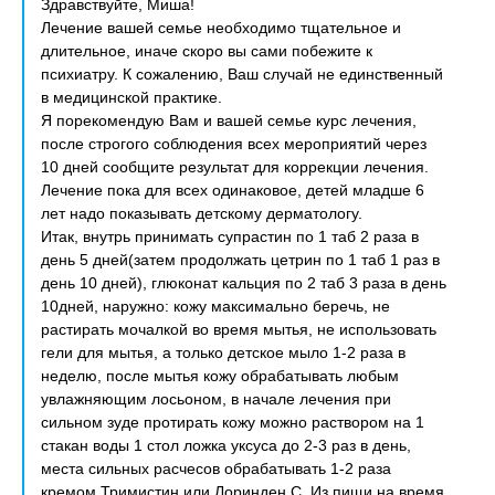
Здравствуйте, Миша!
Лечение вашей семье необходимо тщательное и
длительное, иначе скоро вы сами побежите к
психиатру. К сожалению, Ваш случай не единственный
в медицинской практике.
Я порекомендую Вам и вашей семье курс лечения,
после строгого соблюдения всех мероприятий через
10 дней сообщите результат для коррекции лечения.
Лечение пока для всех одинаковое, детей младше 6
лет надо показывать детскому дерматологу.
Итак, внутрь принимать супрастин по 1 таб 2 раза в
день 5 дней(затем продолжать цетрин по 1 таб 1 раз в
день 10 дней), глюконат кальция по 2 таб 3 раза в день
10дней, наружно: кожу максимально беречь, не
растирать мочалкой во время мытья, не использовать
гели для мытья, а только детское мыло 1-2 раза в
неделю, после мытья кожу обрабатывать любым
увлажняющим лосьоном, в начале лечения при
сильном зуде протирать кожу можно раствором на 1
стакан воды 1 стол ложка уксуса до 2-3 раз в день,
места сильных расчесов обрабатывать 1-2 раза
кремом Тримистин или Лоринден С. Из пищи на время