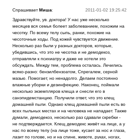
Спрашивает
Миша
:
2011-01-02 19:25:42
Здравствуйте, ув. доктора! У нас уже несколько
месяцев вся семья болеет заболеванием, похожим на
чесотку. По всему телу сыпь, ранки, похожие на
чесоточные ходы. Под кожей чувствуется движение.
Несколько раз были у разных докторов, которые,
убедившись, что это не чесотка и не демодекоз,
отправляли к психиатру и даже не хотели это
обсуждать. Между тем, проблема осталась. Лечились
всяко-разно: бензилбензоатом, Спрегалем, серной
мазью. Помогает, но ненадолго. Делаем постоянно
влажные уборки и дезинфекцию. Наконец, поймали
несколько экземпляров клеща и снесли его в
санэпидемстанцию. Получили ответ, что это клещ
домашней пыли. Однако клещ домашней пыли есть во
всех пыльных местах и на человека не нападает. Также
думали, демодекоз, несколько раз сдавали скребки -
не подтверждается. Клещ демодекс живёт на лице, а у
нас по всему телу (на лице тоже, кусает за нос и глаза,
лазит по голове, но и на спине, животе, руках, ногах,