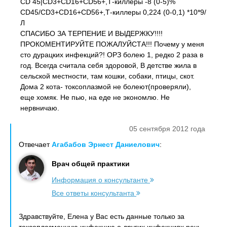
CD 45|CD3+CD16+CD56+,Т-киллеры -8 (0-5)%
CD45/CD3+CD16+CD56+,Т-киллеры 0,224 (0-0,1) *10*9/
Л
СПАСИБО ЗА ТЕРПЕНИЕ И ВЫДЕРЖКУ!!!!
ПРОКОМЕНТИРУЙТЕ ПОЖАЛУЙСТА!!! Почему у меня
сто дурацких инфекций?! ОРЗ болею 1, редко 2 раза в
год. Всегда считала себя здоровой, В детстве жила в
сельской местности, там кошки, собаки, птицы, скот.
Дома 2 кота- токсоплазмой не болеют(проверяли),
еще хомяк. Не пью, на еде не экономлю. Не
нервничаю.
05 сентября 2012 года
Отвечает
Агабабов Эрнест Даниелович
:
Врач общей практики
Информация о консультанте
Все ответы консультанта
Здравствуйте, Елена у Вас есть данные только за