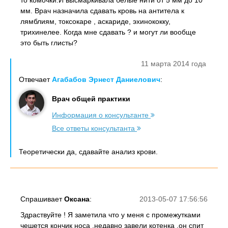
то комочки.И высмаркивала белые нити от 5 мм до 10
мм. Врач назначила сдавать кровь на антитела к
лямблиям, токсокаре , аскариде, эхинококку,
трихинелее. Когда мне сдавать ? и могут ли вообще
это быть глисты?
11 марта 2014 года
Отвечает
Агабабов Эрнест Даниелович
:
Врач общей практики
Информация о консультанте
Все ответы консультанта
Теоретически да, сдавайте анализ крови.
Спрашивает
Оксана
:
2013-05-07 17:56:56
Здраствуйте ! Я заметила что у меня с промежутками
чешется кончик носа ,недавно завели котенка ,он спит