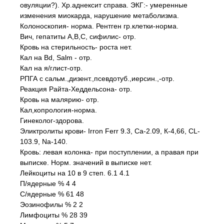
овуляции?). Хр.аднексит справа. ЭКГ:- умеренные
изменения миокарда, нарушение метаболизма.
Колоноскопия- норма. Рентген гр.клетки-норма.
Вич, гепатиты А,В,С, сифилис- отр.
Кровь на стерильность- роста нет.
Кал на Bd, Salm - отр.
Кал на я/глист-отр.
РПГА с сальм.,дизент.,псевдотуб.,иерсин.,-отр.
Реакция Райта-Хеддельсона- отр.
Кровь на малярию- отр.
Кал,копрология-норма.
Гинеколог-здорова.
Эликтролиты крови- Irron Ferr 9.3, Ca-2.09, К-4,66, CL-
103.9, Na-140.
Кровь: левая колонка- при поступлении, а правая при
выписке. Норм. значений в выписке нет.
Лейкоциты на 10 в 9 степ. 6.1 4.1
П/ядерные % 4 4
С/ядерные % 61 48
Эозинофилы % 2 2
Лимфоциты % 28 39