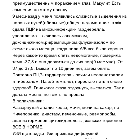
преимущественным поражением глаз. Макулит. Есть
сомнения по этому поводу.
9 мес.назад у меня появились слизистые выделения из
половых путей(обильные),общее недомогание -в ж/к
сдала ПЦР на множ.инфекций- гарднерелла,
уреаплазма – лечилась лавомаксом,
доксициклином,рифампицином,флуканазолом по
схеме около месяца, когда пила А/Б все было хорошо.
Через какое-то время опять недомогание, померила
темп.-37,3 и она держиться до сих пор(9 мес.уже). От
37 до 37,5. Бывает по 10 дней нет, затем опять.
Повторно ПЦР- гарднерелла - лечили неопенотралом
и тибералом. На а/б темп.нет, перестаю пить и сново
здорово!!! Гинеколог сказа отдохнуть, выспаться. Так и
делала месяц, но темп. не прошла.
В поликлиники:
Развернутый анализ крови, мочи, мочи на сахар, по
Ничепоренко, диастазу, печеночные, ревмопробы,
анализ гормонов щитовид.железы, женских гормонов-
ВСЕ В НОРМЕ.
УЗИ щетовидки: Узи признаки диффузной