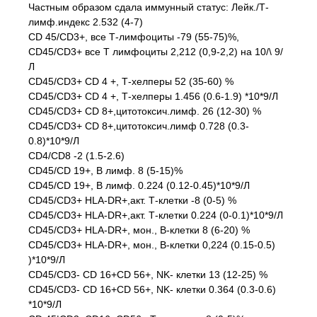
Частным образом сдала иммунный статус: Лейк./Т-
лимф.индекс 2.532 (4-7)
CD 45/CD3+, все Т-лимфоциты -79 (55-75)%,
CD45/CD3+ все Т лимфоциты 2,212 (0,9-2,2) на 10/\ 9/
Л
CD45/CD3+ CD 4 +, Т-хелперы 52 (35-60) %
CD45/CD3+ CD 4 +, Т-хелперы 1.456 (0.6-1.9) *10*9/Л
CD45/CD3+ CD 8+,цитотоксич.лимф. 26 (12-30) %
CD45/CD3+ CD 8+,цитотоксич.лимф 0.728 (0.3-
0.8)*10*9/Л
CD4/CD8 -2 (1.5-2.6)
CD45/CD 19+, В лимф. 8 (5-15)%
CD45/CD 19+, В лимф. 0.224 (0.12-0.45)*10*9/Л
CD45/CD3+ HLA-DR+,акт. Т-клетки -8 (0-5) %
CD45/CD3+ HLA-DR+,акт. Т-клетки 0.224 (0-0.1)*10*9/Л
CD45/CD3+ HLA-DR+, мон., В-клетки 8 (6-20) %
CD45/CD3+ HLA-DR+, мон., В-клетки 0,224 (0.15-0.5)
)*10*9/Л
CD45/CD3- CD 16+CD 56+, NK- клетки 13 (12-25) %
CD45/CD3- CD 16+CD 56+, NK- клетки 0.364 (0.3-0.6)
*10*9/Л