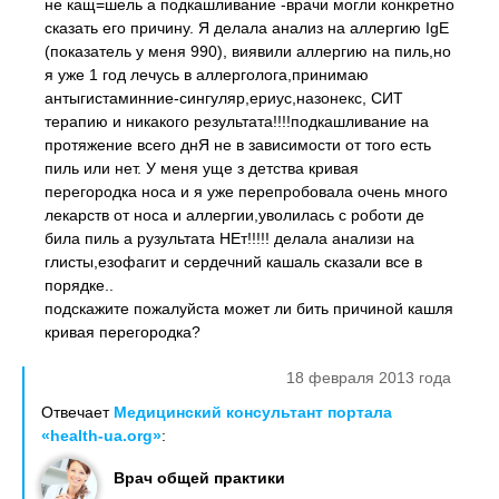
не кащ=шель а подкашливание -врачи могли конкретно
сказать его причину. Я делала анализ на аллергию IgE
(показатель у меня 990), виявили аллергию на пиль,но
я уже 1 год лечусь в аллерголога,принимаю
антыгистаминние-сингуляр,ериус,назонекс, СИТ
терапию и никакого результата!!!!подкашливание на
протяжение всего днЯ не в зависимости от того есть
пиль или нет. У меня уще з детства кривая
перегородка носа и я уже перепробовала очень много
лекарств от носа и аллергии,уволилась с роботи де
била пиль а рузультата НЕт!!!!! делала анализи на
глисты,езофагит и сердечний кашаль сказали все в
порядке..
подскажите пожалуйста может ли бить причиной кашля
кривая перегородка?
18 февраля 2013 года
Отвечает
Медицинский консультант портала
«health-ua.org»
:
Врач общей практики