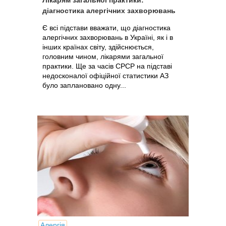
Лікарям загальної практики:
діагностика алергічних захворювань
Є всі підстави вважати, що діагностика
алергічних захворювань в Україні, як і в
інших країнах світу, здійснюється,
головним чином, лікарями загальної
практики. Ще за часів СРСР на підставі
недосконалої офіційної статистики АЗ
було заплановано одну...
Алергія