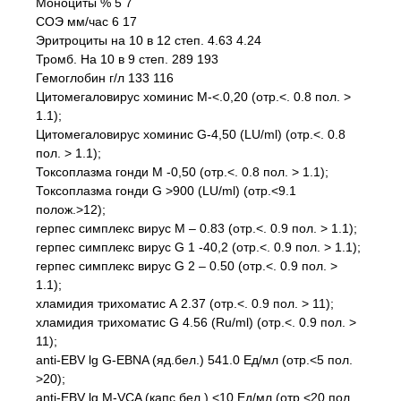
Моноциты % 5 7
СОЭ мм/час 6 17
Эритроциты на 10 в 12 степ. 4.63 4.24
Тромб. На 10 в 9 степ. 289 193
Гемоглобин г/л 133 116
Цитомегаловирус хоминис М-<.0,20 (отр.<. 0.8 пол. >
1.1);
Цитомегаловирус хоминис G-4,50 (LU/ml) (отр.<. 0.8
пол. > 1.1);
Токсоплазма гонди М -0,50 (отр.<. 0.8 пол. > 1.1);
Токсоплазма гонди G >900 (LU/ml) (отр.<9.1
полож.>12);
герпес симплекс вирус М – 0.83 (отр.<. 0.9 пол. > 1.1);
герпес симплекс вирус G 1 -40,2 (отр.<. 0.9 пол. > 1.1);
герпес симплекс вирус G 2 – 0.50 (отр.<. 0.9 пол. >
1.1);
хламидия трихоматис А 2.37 (отр.<. 0.9 пол. > 11);
хламидия трихоматис G 4.56 (Ru/ml) (отр.<. 0.9 пол. >
11);
anti-EBV lg G-EBNA (яд.бел.) 541.0 Ед/мл (отр.<5 пол.
>20);
anti-EBV lg М-VCA (капс.бел.) <10 Ед/мл (отр.<20 пол.