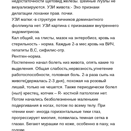
недостаточности щетовид.железы. Шейные л/узлы не
визуализируются. УЗИ живота:- Эхо признаки
дилатации лоханки прав. почки.
УЗИ матки:-в структуре яичников доминантного
фолликула нет. УЗИ картина с признаками внутреннего
эндомитриоза.
Кал общий, на глисты, мазок на энтеробиоз, кровь на
стерильность - норма. Каждые 2-а мес.кровь на ВИЧ,
гепатиты В,С, сифилис-отр.
Рентген-норма.
Постепенно начал болеть низ живота, опять какие то
выделения. Общая слабость,нервозность,угнетение
работоспособности, головная боль. 2-а раза сыпь на
животе(держалась 2-3 дня), похожая на розовый
лишай, только не чешется. Также периодически болел
(ныл) крестец, копчик – R- костной патологии нет.
Потом начались безболезненные маленькие
подергивания в ногах, потом по всему телу. При
чтении книг- иногда горизонтальные тики глаз,
прогрессирует миопия, появилась темная сетка в
глазах. Бегают мурашки по коже, особенно в паху, на
голове,