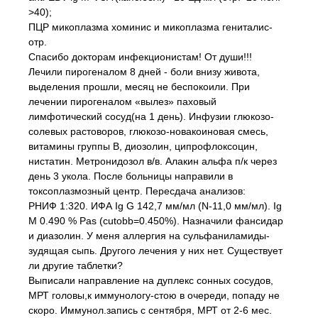
>40);
ПЦР микоплазма хоминис и микоплазма гениталис-
отр.
Спасибо докторам инфекционистам! От души!!!
Лечили пирогеналом 8 дней - боли внизу живота,
выделения прошли, месяц не беспокоили. При
лечении пирогеналом «вылез» паховый
лимфотический сосуд(на 1 день). Инфузии глюкозо-
солевых растоворов, глюкозо-новакоиновая смесь,
витамины группы В, диозолин, ципрофлоксоцин,
нистатин. Метронидозол в/в. Алакин альфа п/к через
день 3 укола. После больницы направили в
токсоплазмозный центр. Пересдача анализов:
РНИФ 1:320. ИФА Ig G 142,7 мм/мл (N-11,0 мм/мл). Ig
M 0.490 % Pas (cutobb=0.450%). Назначили фансидар
и диазолин. У меня аллергия на сульфаниламиды-
зудящая сыпь. Другого лечения у них нет. Существует
ли другие таблетки?
Выписали направление на дуплекс сонных сосудов,
МРТ головы,к иммунологу-стою в очереди, попаду не
скоро. Иммунол.запись с сентября, МРТ от 2-6 мес.