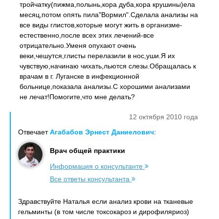
тройчатку(пижма,полынь,кора дуба,кора крушины)ела
месяц,потом опять пила"Вормил".Сделала анализы на
все виды глистов,которые могут жить в организме-
естественно,после всех этих лечений-все
отрицательно.Уменя опухают очень
веки,чешутся,глисты перелазили в нос,уши.Я их
чувствую,начинаю чихать,льются слезы.Обращалась к
врачам в г. Луганске в инфекционной
больнице,показала анализы.С хорошими анализами
не лечат!Помогите,что мне делать?
12 октября 2010 года
Отвечает
Агабабов Эрнест Даниелович
:
Врач общей практики
Информация о консультанте
Все ответы консультанта
Здравствуйте Наталья если анализ крови на тканевые
гельминты (в том числе токсокароз и дирофиляриоз)