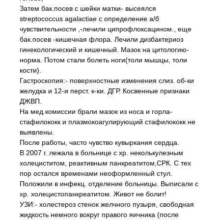
Затем бак.посев с шейки матки- высеялся
streptococcus agalactiae с определение а/б
чувствительности ,-лечили ципрофлоксацином., еще
бак.посев -кишечная флора. Лечили дизбактериоз
гинекологический и кишечный. Мазок на цитологию-
норма. Потом стали болеть ноги(толи мышцы, толи
кости).
Гастроскопия:- поверхностные изменения слиз. об-ки
желудка и 12-и перст. к-ки. ДГР. Косвенные признаки
ДЖВП.
На мед.комиссии брали мазок из носа и горла-
стафилококк и плазмокоагулирующий стафилококк не
выявлены.
После работы, часто чувство кувыркания сердца.
В 2007 г. лежала в больнице с хр. неколькулезным
холециститом, реактивным панкреатитом,СРК. С тех
пор остался временами неоформленный стул.
Положили в инфекц. отделение больницы. Выписали с
хр. холецистопанкреатитом. Живот не болит!
УЗИ:- холестероз стенок желчного пузыря, свободная
жидкость немного вокруг правого яичника (после