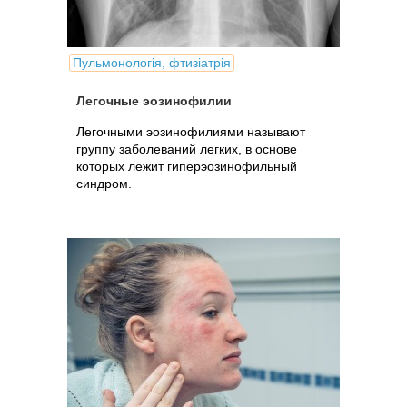
Пульмонологія, фтизіатрія
Легочные эозинофилии
Легочными эозинофилиями называют
группу заболеваний легких, в основе
которых лежит гиперэозинофильный
синдром.