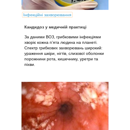
Інфекційні захворювання
Кандидоз у медичній практиці
За даними ВОЗ, грибковими інфекціями
хворіє кожна п’ята людина на планеті.
Спектр грибкових захворювань широкий:
ураження шкіри, нігтів, слизової оболонки
порожнини рота, кишечнику, уретри та
піхви.