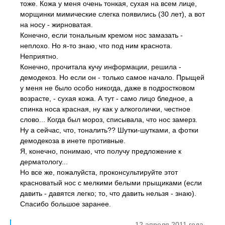
тоже. Кожа у меня очень тонкая, сухая на всем лице,
морщинки мимические слегка появились (30 лет), а вот
на носу - жирноватая.
Конечно, если тональным кремом нос замазать -
неплохо. Но я-то знаю, что под ним краснота.
Неприятно.
Конечно, прочитала кучу информации, решила -
демодекоз. Но если он - только самое начало. Прыщей
у меня не было особо никогда, даже в подростковом
возрасте, - сухая кожа. А тут - само лицо бледное, а
спинка носа красная, ну как у алкоголички, честное
слово... Когда был мороз, списывала, что нос замерз.
Ну а сейчас, что, тоналить?? Шутки-шутками, а фотки
демодекоза в инете противные.
Я, конечно, понимаю, что получу предложение к
дерматологу...
Но все же, пожалуйста, проконсультируйте этот
красноватый нос с мелкими белыми прыщиками (если
давить - давятся легко; то, что давить нельзя - знаю).
Спасибо большое заранее.
12 апреля 2011 года