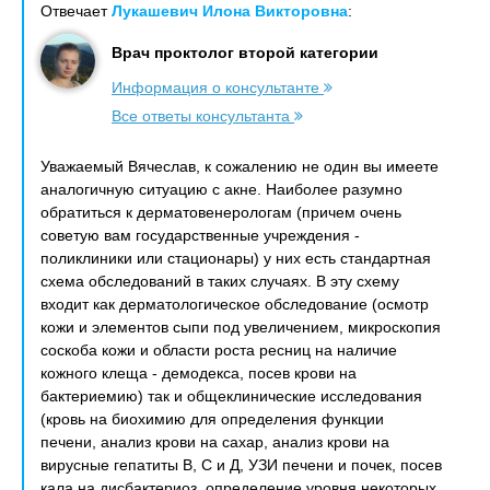
Отвечает
Лукашевич Илона Викторовна
:
Врач проктолог второй категории
Информация о консультанте
Все ответы консультанта
Уважаемый Вячеслав, к сожалению не один вы имеете
аналогичную ситуацию с акне. Наиболее разумно
обратиться к дерматовенерологам (причем очень
советую вам государственные учреждения -
поликлиники или стационары) у них есть стандартная
схема обследований в таких случаях. В эту схему
входит как дерматологическое обследование (осмотр
кожи и элементов сыпи под увеличением, микроскопия
соскоба кожи и области роста ресниц на наличие
кожного клеща - демодекса, посев крови на
бактериемию) так и общеклинические исследования
(кровь на биохимию для определения функции
печени, анализ крови на сахар, анализ крови на
вирусные гепатиты В, С и Д, УЗИ печени и почек, посев
кала на дисбактериоз, определение уровня некоторых