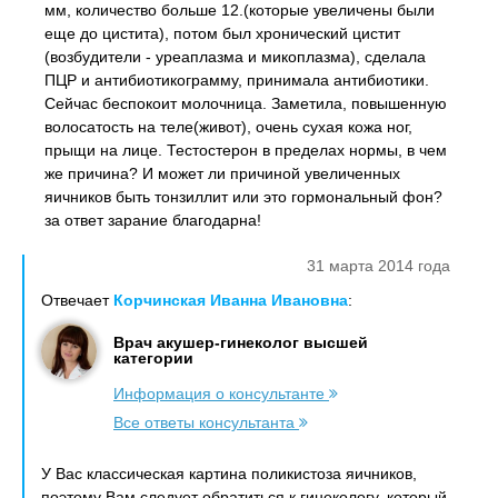
мм, количество больше 12.(которые увеличены были
еще до цистита), потом был хронический цистит
(возбудители - уреаплазма и микоплазма), сделала
ПЦР и антибиотикограмму, принимала антибиотики.
Сейчас беспокоит молочница. Заметила, повышенную
волосатость на теле(живот), очень сухая кожа ног,
прыщи на лице. Тестостерон в пределах нормы, в чем
же причина? И может ли причиной увеличенных
яичников быть тонзиллит или это гормональный фон?
за ответ зарание благодарна!
31 марта 2014 года
Отвечает
Корчинская Иванна Ивановна
:
Врач акушер-гинеколог высшей
категории
Информация о консультанте
Все ответы консультанта
У Вас классическая картина поликистоза яичников,
поэтому Вам следует обратиться к гинекологу, который