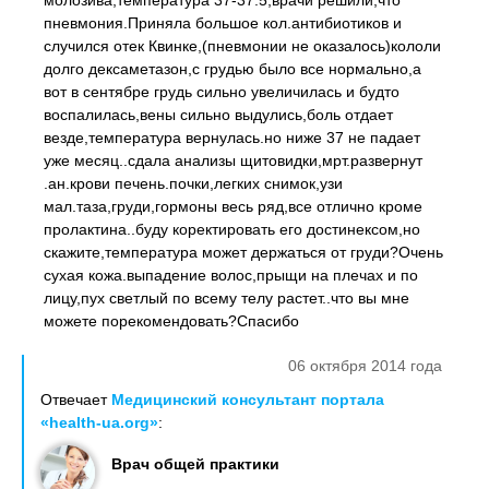
молозива,температура 37-37.5,врачи решили,что
пневмония.Приняла большое кол.антибиотиков и
случился отек Квинке,(пневмонии не оказалось)кололи
долго дексаметазон,с грудью было все нормально,а
вот в сентябре грудь сильно увеличилась и будто
воспалилась,вены сильно выдулись,боль отдает
везде,температура вернулась.но ниже 37 не падает
уже месяц..сдала анализы щитовидки,мрт.развернут
.ан.крови печень.почки,легких снимок,узи
мал.таза,груди,гормоны весь ряд,все отлично кроме
пролактина..буду коректировать его достинексом,но
скажите,температура может держаться от груди?Очень
сухая кожа.выпадение волос,прыщи на плечах и по
лицу,пух светлый по всему телу растет..что вы мне
можете порекомендовать?Спасибо
06 октября 2014 года
Отвечает
Медицинский консультант портала
«health-ua.org»
:
Врач общей практики