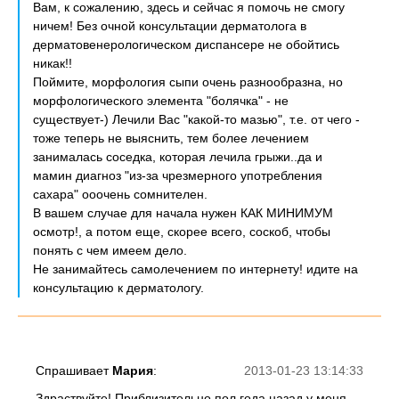
Вам, к сожалению, здесь и сейчас я помочь не смогу
ничем! Без очной консультации дерматолога в
дерматовенерологическом диспансере не обойтись
никак!!
Поймите, морфология сыпи очень разнообразна, но
морфологического элемента "болячка" - не
существует-) Лечили Вас "какой-то мазью", т.е. от чего -
тоже теперь не выяснить, тем более лечением
занималась соседка, которая лечила грыжи..да и
мамин диагноз "из-за чрезмерного употребления
сахара" ооочень сомнителен.
В вашем случае для начала нужен КАК МИНИМУМ
осмотр!, а потом еще, скорее всего, соскоб, чтобы
понять с чем имеем дело.
Не занимайтесь самолечением по интернету! идите на
консультацию к дерматологу.
Спрашивает
Мария
:
2013-01-23 13:14:33
Здраствуйте! Приблизительно пол года назад у меня