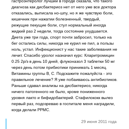
гастроэнтеролог лучший в городе сказала, что такого
диагноза как дисбактериоз нет от него уже все доктора
отказались, выписала но-шпу, но я же чувствую боли,
кишечник при нажатии болезненный, твердый,
режущие пекущие боли, стул нормальный иногда
жидкий раз 2 недели, тогда состояние ухудшается.
Диета уже три года, спорт почти забросил, только на
бег остались силы, никогда не курил не пил, а пользы
ноль, устал. Инфекционист у нас такие заболевания не
лечит. Спасибо уролог назначил курс: Кларитромицин
0.25 2р/з в день 10 дней, флуконазол 3 таблетки 50 мг
через день потом прибиотики принимать 1 месяц.
Витамины группы В, С. Подскажите пожалуйста - это
правильное лечение? Я уже побаиваюсь антибиотиков.
Раньше сдавал анализы на дисбактериоз, никогда
ничего патогенного не было, кроме пониженного
уровня лакто и бифидобактерий. Стафилококк вылез
первый раз, подозреваю в госпитале меня наградили,
когда делали РРМС.
29 июня 2011 года