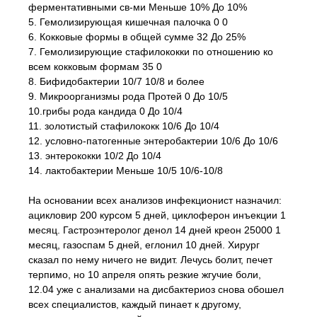
ферментативными св-ми Меньше 10% До 10%
5. Гемолизирующая кишечная палочка 0 0
6. Кокковые формы в общей сумме 32 До 25%
7. Гемолизирующие стафилококки по отношению ко
всем кокковым формам 35 0
8. Бифидобактерии 10/7 10/8 и более
9. Микроорганизмы рода Протей 0 До 10/5
10.грибы рода кандида 0 До 10/4
11. золотистый стафилококк 10/6 До 10/4
12. условно-патогенные энтеробактерии 10/6 До 10/6
13. энтерококки 10/2 До 10/4
14. лактобактерии Меньше 10/5 10/6-10/8
На основании всех анализов инфекционист назначил:
ацикловир 200 курсом 5 дней, циклоферон инъекции 1
месяц. Гастроэнтеролог денол 14 дней креон 25000 1
месяц, газоспам 5 дней, еглонил 10 дней. Хирург
сказал по нему ничего не видит. Лечусь болит, печет
терпимо, но 10 апреля опять резкие жгучие боли,
12.04 уже с анализами на дисбактериоз снова обошел
всех специалистов, каждый пинает к другому,