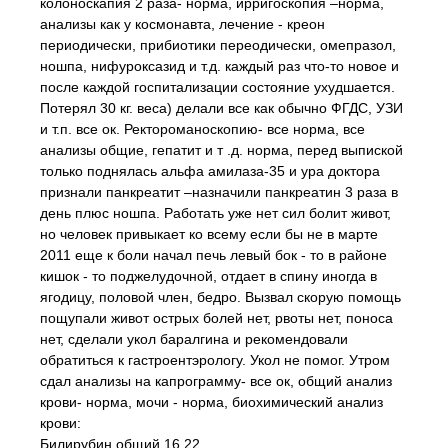
колоноскапия 2 раза- норма, ирригоскопия –норма,
анализы как у космонавта, лечение - креон
периодически, прибиотики переодически, омепразол,
ношпа, нифуроксазид и т.д. каждый раз что-то новое и
после каждой госпитализации состояние ухудшается.
Потерял 30 кг. веса) делали все как обычно ФГДС, УЗИ
и т.п. все ок. Ректороманоскопию- все норма, все
анализы общие, гепатит и т .д. норма, перед выпиской
только поднялась альфа амилаза-35 и ура доктора
признали панкреатит –назначили панкреатин 3 раза в
день плюс ношпа. Работать уже нет сил болит живот,
но человек привыкает ко всему если бы не в марте
2011 еще к боли начал печь левый бок - то в районе
кишок - то поджелудочной, отдает в спину иногда в
ягодицу, половой член, бедро. Вызвал скорую помощь
пощупали живот острых болей нет, рвоты нет, поноса
нет, сделали укол баралгина и рекомендовали
обратиться к гастроентэрологу. Укол не помог. Утром
сдал анализы на капрограмму- все ок, общий анализ
крови- норма, мочи - норма, биохимический анализ
крови:
Билирубин общий 16.22