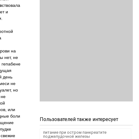
увствовала
ет и
и.
ротной
а
крови на
ы нет, не
, гепабене
ыдущая
й день
имеси не
уалет, но
 не
вой
ов, или
одные боли
Пользователей также интересует
щущение
лудке
питание при остром панкреатите
 свежие
поджелудочной железы