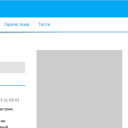
Гаряча тема
Тести
3 11:03:01
астрии,
 же
чный