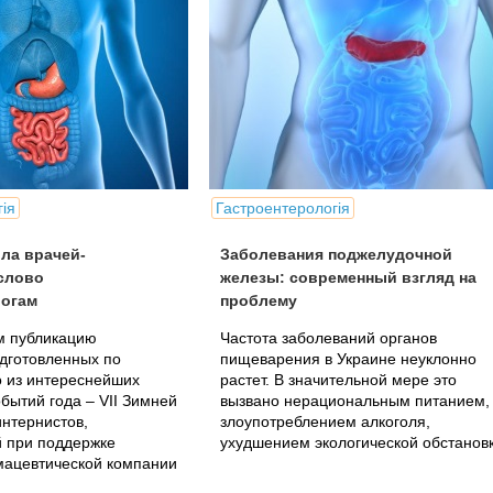
ія
Гастроентерологія
ола врачей-
Заболевания поджелудочной
слово
железы: современный взгляд на
логам
проблему
 публикацию
Частота заболеваний органов
дготовленных по
пищеварения в Украине неуклонно
о из интереснейших
растет. В значительной мере это
бытий года – VII Зимней
вызвано нерациональным питанием,
нтернистов,
злоупотреблением алкоголя,
й при поддержке
ухудшением экологической обстановк
мацевтической компании
».