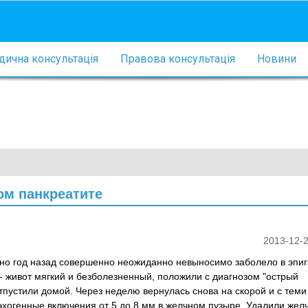
ична консультація
Правова консультація
Новини
ом панкреатите
2013-12-2
ровно год назад совершенно неожиданно невыносимо заболело в эпиг
 - живот мягкий и безболезненный, положили с диагнозом "острый
тпустили домой. Через неделю вернулась снова на скорой и с теми
хогенные включения от 5 до 8 мм в желчном пузыре. Удалили жел