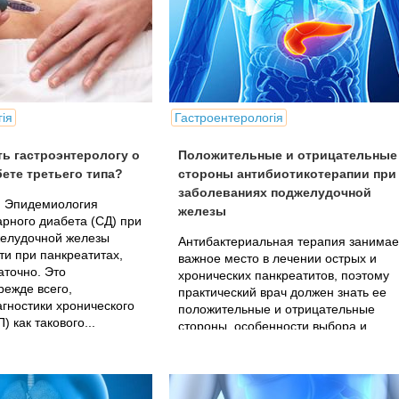
ія
Гастроентерологія
ть гастроэнтерологу о
Положительные и отрицательные
ете третьего типа?
стороны антибиотикотерапии при
заболеваниях поджелудочной
 Эпидемиология
железы
арного диабета (СД) при
желудочной железы
Антибактериальная терапия занимае
ти при панкреатитах,
важное место в лечении острых и
аточно. Это
хронических панкреатитов, поэтому
режде всего,
практический врач должен знать ее
гностики хронического
положительные и отрицательные
) как такового...
стороны, особенности выбора и
лечения антибиотиками в
панкреатологии.