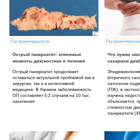
Гастроентерологія
Гастроентеролог
Острый панкреатит: ключевые
Что нужно зна
моменты диагностики и лечения
сахарном диаб
Острый панкреатит продолжает
Эпидемиология
оставаться актуальной проблемой как в
вторичного сах
хирургии, так и в интенсивной
патологии под
медицине. В Украине заболеваемость
(ПЖ), в частнос
ОП составляет 5,2 случаев на 10 тыс.
изучена недост
населения.
объясняется, п
сложностью диа
панкреатита (ХП