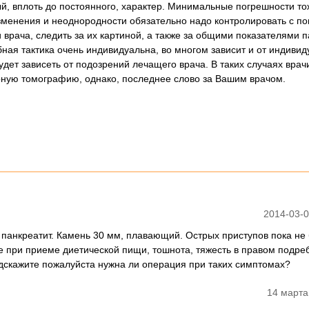
ый, вплоть до постоянного, характер. Минимальные погрешности т
зменения и неоднородности обязательно надо контролировать с 
врача, следить за их картиной, а также за общими показателями п
бная тактика очень индивидуальна, во многом зависит и от индиви
удет зависеть от подозрений лечащего врача. В таких случаях врач
ную томографию, однако, последнее слово за Вашим врачом.
2014-03-0
 панкреатит. Камень 30 мм, плавающий. Острых приступов пока не 
 при приеме диетической пищи, тошнота, тяжесть в правом подре
одскажите пожалуйста нужна ли операция при таких симптомах?
14 марта