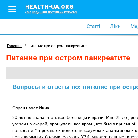
HEALTH-UA.ORG
світ медицини, доступний кожному
Статті
Ліки
Мед
Головна
/
питание при остром панкреатите
питание при остром панкреатите
Вопросы и ответы по: питание при остр
Спрашивает
Инна
:
20 лет не знала, что такое больницы и врачи. Мне 28 лет, 
увезли на скорой, прощупали все врачи, кто был в приемной
панкреатит", прокапали неделю нексиумом и анальгином и о
невыносимыми болями, сделали УЗИ: множественные гиперэ