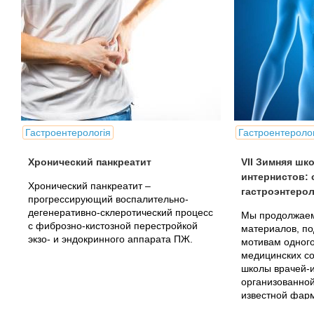
Гастроентерологія
Гастроентеролог
Хронический панкреатит
VII Зимняя шк
интернистов: 
Хронический панкреатит –
гастроэнтеро
прогрессирующий воспалительно-
дегенеративно-склеротический процесс
Мы продолжаем
с фиброзно-кистозной перестройкой
материалов, по
экзо- и эндокринного аппарата ПЖ.
мотивам одног
медицинских со
школы врачей-и
организованно
известной фар
«Рихтер Гедеон