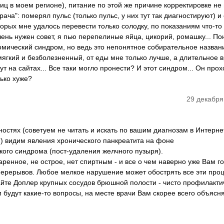
иц в моем регионе), питание по этой же причине корректировке не
рача": померял пульс (только пульс, у них тут так диагностируют) и 
торых мне удалось перевести только солодку, по показаниям что-то
ень нужен совет, я пью перепелиные яйца, цикорий, ромашку... П
мический синдром, но ведь это непонятное собирательное названи
мягкий и безболезненный, от еды мне только лучше, а длительное 
т на сайтах... Все таки могло пронести? И этот синдром... Он про
ько хуже?
29 декабря
остях (советуем не читать и искать по вашим диагнозам в Интернет
) видим явления хронического панкреатита на фоне
кого синдрома (пост-удаления желчного пузыря).
аренное, не острое, нет спиртным - и все о чем наверно уже Вам г
 перерывов. Любое мелкое нарушение может обострять все эти про
йте Доплер крупных сосудов брюшной полости - чисто профилакти
будут какие-то вопросы, на месте врачи Вам скорее всего объясня