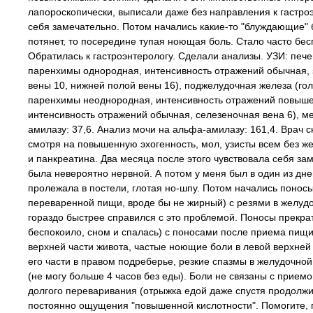
лапороскопически, выписали даже без направления к гастроэ
себя замечательно. Потом начались какие-то "блуждающие" б
потянет, то посередине тупая ноющая боль. Стало часто бе
Обратилась к гастроэнтерологу. Сделали анализы. УЗИ: пече
паренхимы однородная, интенсивность отражений обычная, 
вены 10, нижней полой вены 16), поджелудочная железа (голо
паренхимы неоднородная, интенсивность отражений повышен
интенсивность отражений обычная, селезеночная вена 6), ме
амилазу: 37,6. Анализ мочи на альфа-амилазу: 161,4. Врач с
смотря на повышенную эхогенность, мол, узисты всем без ж
и панкреатина. Два месяца после этого чувствовала себя з
была невероятно нервной. А потом у меня был в один из д
пролежала в постели, глотая но-шпу. Потом начались поносы
переваренной пищи, вроде бы не жирный) с резями в желудочн
гораздо быстрее справился с это проблемой. Поносы прекра
беспокоило, сном и спалась) с поносами после приема пищи
верхней части живота, частые ноющие боли в левой верхней 
его части в правом подреберье, резкие спазмы в желудочной
(не могу больше 4 часов без еды). Боли не связаны с прие
долгого переваривания (отрыжка едой даже спустя продолжи
постоянно ощущения "повышенной кислотности". Помогите, п