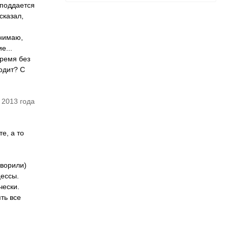
 поддается
сказал,
онимаю,
е...
время без
ходит? С
 2013 года
е, а то
оворили)
цессы.
чески.
ть все