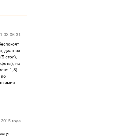
1 03:06:31
 беспокоят
и, диагноз
5 стол),
нфеты), но
еня 1,3),
 по
иохимия
 2015 года
могут