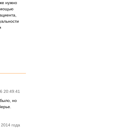
оже нужно
помощью
ациента,
дуальности
и
6 20:49:41
было, но
берье.
 2014 года