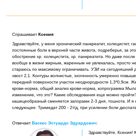
Спрашивает
Ксения
:
Здравствуйте, у меня хронический панкреатит, холецистит, га
постоянные боли в верхней части живота, подреберья, за это
обострение хр. холецистита, хр. панкреатита. Но даже после
вообще в жизни жирным, жаренным не увлекалась, просто не
стараюсь по максимому ограничивать. УЗИ на сегодняшний ден
хвост 2,1. Контуры волнистые, эхогенность умеренно повыше
передней поверхности участок неоднородности 1,3*0,9см. Ж
крови-норма, общий анализ крови-норма, копрограмма Мыла+
изменение, что это? Какие обследования еще можно пройти? 
кашецеобразный сменяется запорами 2-3 дня, тошнота. И я 
следующее: Тримедат 200 - 2т/д, при усилении боли дюспата
Отвечает
Васкес Эстуардо Эдуардович
:
Здравствуйте, Ксения!