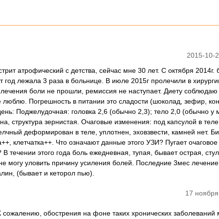
2015-10-2
стрит атрофический с детства, сейчас мне 30 лет. С октября 2014г.
т год лежала 3 раза в больнице. В июле 2015г пролечили в хирурги
 лечения боли не прошли, ремиссия не наступает. Диету соблюдаю (
 люблю. Погрешность в питании это сладости (шоколад, зефир, ко
ь: Поджелудочная: головка 2,6 (обычно 2,3); тело 2,0 (обычно у м
на, структура зернистая. Очаговые изменения: под капсулой в теле
елчный деформирован в теле, уплотнен, эховзвести, камней нет. Б
+, клетчатка++. Что означают данные этого УЗИ? Пугает очаговое
В течении этого года боль ежедневная, тупая, бывает острая, стул
не могу уловить причину усиления болей. Последние 3мес лечение
лин, (бывает и кеторол пью).
17 ноября
 К сожалению, обострения на фоне таких хронических заболеваний 