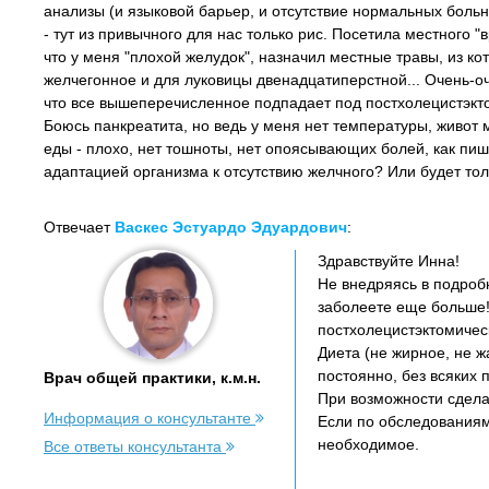
анализы (и языковой барьер, и отсутствие нормальных больн
- тут из привычного для нас только рис. Посетила местного "в
что у меня "плохой желудок", назначил местные травы, из ко
желчегонное и для луковицы двенадцатиперстной... Очень-оч
что все вышеперечисленное подпадает под постхолецистэкто
Боюсь панкреатита, но ведь у меня нет температуры, живот 
еды - плохо, нет тошноты, нет опоясывающих болей, как пишу
адаптацией организма к отсутствию желчного? Или будет тол
Отвечает
Васкес Эстуардо Эдуардович
:
Здравствуйте Инна!
Не внедряясь в подробн
заболеете еще больше!
постхолецистэктомичес
Диета (не жирное, не ж
постоянно, без всяких
Врач общей практики, к.м.н.
При возможности сдела
Информация о консультанте
Если по обследованиям 
необходимое.
Все ответы консультанта