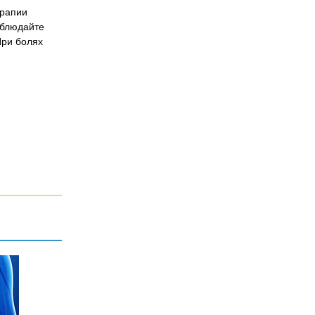
ерапии
облюдайте
При болях