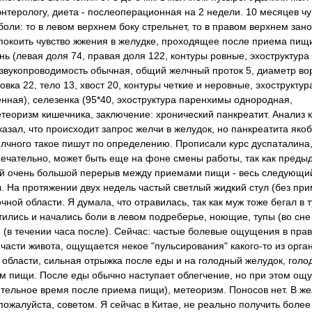
нтерологу, диета - послеоперационная на 2 недели. 10 месяцев ч
оли: то в левом верхнем боку стрельнет, то в правом верхнем зано
спокоить чувство жжения в желудке, проходящее после приема пищ
нь (левая доля 74, правая доля 122, контуры ровные, эхоструктура
звукопроводимость обычная, общий желчный проток 5, диаметр во
вка 22, тело 13, хвост 20, контуры четкие и неровные, эхоструктур
ная), селезенка (95*40, эхоструктура паренхимы однородная,
теоризм кишечника, заключение: хронический панкреатит. Анализ 
казал, что происходит запрос желчи в желудок, но панкреатита якоб
елчного такое пишут по определению. Прописали курс дуспаталина
амечательно, может быть еще на фоне смены работы, так как пред
ней очень большой перерыв между приемами пищи - весь следующи
. На протяжении двух недель частый светлый жидкий стул (без пр
ой области. Я думала, что отравилась, так как муж тоже бегал в т
тились и начались боли в левом подреберье, ноющие, тупы (во сне
 (в течении часа после). Сейчас: частые болевые ощущения в пра
части живота, ощущается некое "пульсирования" какого-то из орган
 области, сильная отрыжка после еды и на голодный желудок, гол
мом пищи. После еды обычно наступает облегчение, но при этом о
тельное время после приема пищи), метеоризм. Поносов нет. В же
ожалуйста, советом. Я сейчас в Китае, не реально получить более