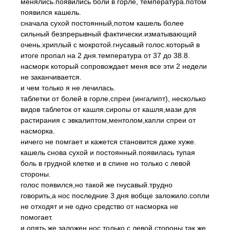
менялись.появились боли в горле, температура.потом
появился кашель.
сначала сухой постоянный,потом кашель более
сильный безпрерывный фактически.изматывающий
очень.хриплый с мокротой.гнусавый голос.который в
итоге пропал на 2 дня.температура от 37 до 38.8.
насморк который сопровождает меня все эти 2 недели
не заканчивается.
и чем только я не лечилась.
таблетки от болей в горле,спреи (ингалипт), несколько
видов таблеток от кашля.сиропы от кашля,мази для
растирания с эвкалиптом,ментолом,капли спреи от
насморка.
ничего не помгает и кажется становится даже хуже.
кашель снова сухой и постоянный.появилась тупая
боль в грудной клетке и в спине но только с левой
стороны.
голос появился,но такой же гнусавый.трудно
говорить,а нос последние 3 дня вобще заложило.сопли
не отходят и не одно средство от насморка не
помогает.
и опять же.заложен нос только с левой стороны.так же