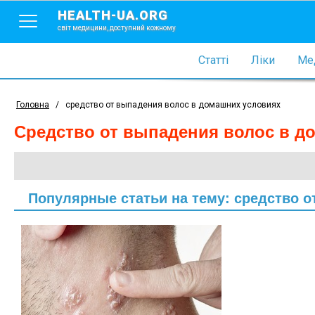
HEALTH-UA.ORG
світ медицини, доступний кожному
Статті
Ліки
Мед
Головна
/
средство от выпадения волос в домашних условиях
средство от выпадения волос в 
Популярные статьи на тему: средство 