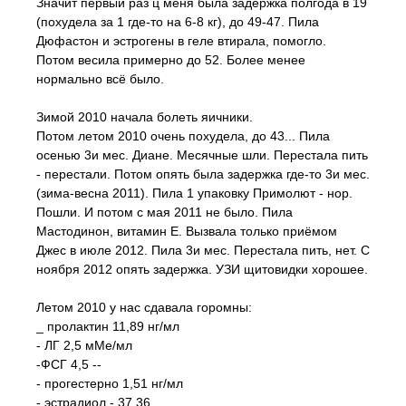
Значит первый раз ц меня была задержка полгода в 19
(похудела за 1 где-то на 6-8 кг), до 49-47. Пила
Дюфастон и эстрогены в геле втирала, помогло.
Потом весила примерно до 52. Более менее
нормально всё было.
Зимой 2010 начала болеть яичники.
Потом летом 2010 очень похудела, до 43... Пила
осенью 3и мес. Диане. Месячные шли. Перестала пить
- перестали. Потом опять была задержка где-то 3и мес.
(зима-весна 2011). Пила 1 упаковку Примолют - нор.
Пошли. И потом с мая 2011 не было. Пила
Мастодинон, витамин Е. Вызвала только приёмом
Джес в июле 2012. Пила 3и мес. Перестала пить, нет. С
ноября 2012 опять задержка. УЗИ щитовидки хорошее.
Летом 2010 у нас сдавала горомны:
_ пролактин 11,89 нг/мл
- ЛГ 2,5 мМе/мл
-ФСГ 4,5 --
- прогестерно 1,51 нг/мл
- эстрадиол - 37,36