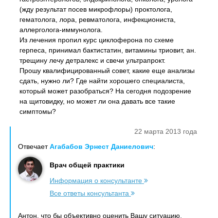
(жду результат посев микрофлоры) проктолога,
гематолога, лора, ревматолога, инфекциониста,
аллерголога-иммунолога.
Из лечения пропил курс циклоферона по схеме
герпеса, принимал бактистатин, витамины триовит, ан.
трещину лечу детралекс и свечи ультрапрокт.
Прошу квалифицированный совет, какие еще анализы
сдать, нужно ли? Где найти хорошего специалиста,
который может разобраться? На сегодня подозрение
на щитовидку, но может ли она давать все такие
симптомы?
22 марта 2013 года
Отвечает
Агабабов Эрнест Даниелович
:
Врач общей практики
Информация о консультанте
Все ответы консультанта
Антон, что бы объективно оценить Вашу ситуацию,