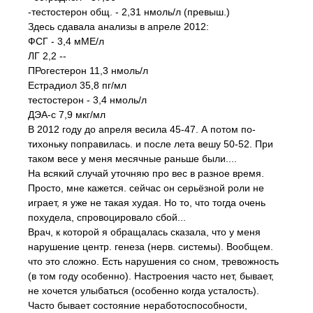
-тестостерон общ. - 2,31 нмоль/л (превыш.)
Здесь сдавала анализы в апреле 2012:
ФСГ - 3,4 мМЕ/л
ЛГ 2,2 --
ПРогестерон 11,3 нмоль/л
Естрадиол 35,8 пг/мл
тестостерон - 3,4 нмоль/л
ДЭА-с 7,9 мкг/мл
В 2012 году до апреля весила 45-47. А потом по-
тихоньку поправилась. и после лета вешу 50-52. При
таком весе у меня месячные раньше были....
На всякий случай уточняю про вес в разное время.
Просто, мне кажется. сейчас он серьёзной роли не
играет, я уже не такая худая. Но то, что тогда очень
похудела, спровоцировало сбой...
Врач, к которой я обращалась сказала, что у меня
нарушение центр. генеза (нерв. системы). Вообщем.
что это сложно. Есть нарушения со сном, тревожность
(в том году особенно). Настроения часто нет, бывает,
не хочется улыбаться (особенно когда усталость).
Часто бывает состояние неработоспособности,