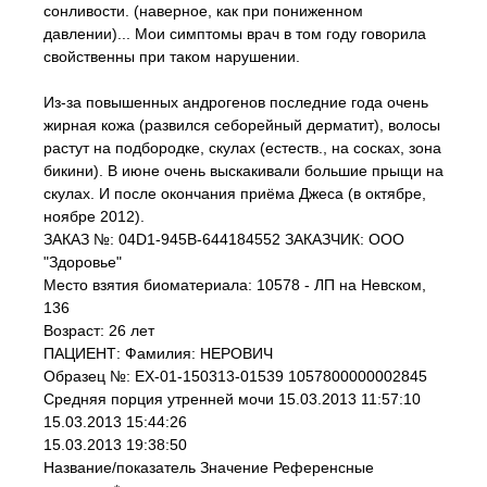
сонливости. (наверное, как при пониженном
давлении)... Мои симптомы врач в том году говорила
свойственны при таком нарушении.
Из-за повышенных андрогенов последние года очень
жирная кожа (развился себорейный дерматит), волосы
растут на подбородке, скулах (естеств., на сосках, зона
бикини). В июне очень выскакивали большие прыщи на
скулах. И после окончания приёма Джеса (в октябре,
ноябре 2012).
ЗАКАЗ №: 04D1-945B-644184552 ЗАКАЗЧИК: ООО
"Здоровье"
Место взятия биоматериала: 10578 - ЛП на Невском,
136
Возраст: 26 лет
ПАЦИЕНТ: Фамилия: НЕРОВИЧ
Образец №: EX-01-150313-01539 1057800000002845
Средняя порция утренней мочи 15.03.2013 11:57:10
15.03.2013 15:44:26
15.03.2013 19:38:50
Название/показатель Значение Референсные