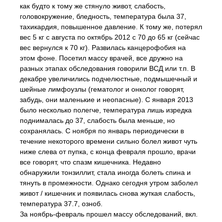
как будто к тому же стянуло живот, слабость,
головокружение, бледность, температура была 37,
тахикардия, повышенное давление. К тому же, потерял
вес 5 кг с августа по октябрь 2012 с 70 до 65 кг (сейчас
вес вернулся к 70 кг). Развилась канцерофобия на
этом фоне. Посетил массу врачей, все дружно на
разных этапах обследования говорили ВСД или т.п. В
декабре увеличились подчелюстные, подмышечный и
шейные лимфоузлы (гематолог и онколог говорят,
забудь, они маленькие и неопасные). С января 2013
было несколько полегче, температура лишь изредка
поднималась до 37, слабость была меньше, но
сохранялась. С ноября по январь периодически в
течение некоторого времени сильно болел живот чуть
ниже слева от пупка, с конца февраля прошло, врачи
все говорят, что спазм кишечника. Недавно
обнаружили тонзиллит, стала иногда болеть спина и
тянуть в промежности. Однако сегодня утром заболел
живот / кишечник и появилась снова жуткая слабость,
температура 37.7, озноб.
За ноябрь-февраль прошел массу обследований, вкл.