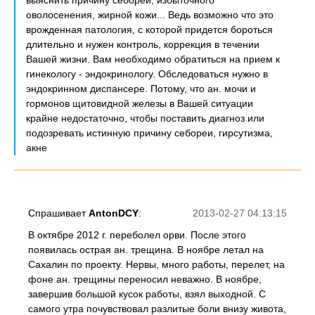
выяснить причину себореи, избыточного
оволосенения, жирной кожи... Ведь возможно что это
врожденная патология, с которой придется бороться
длительно и нужен контроль, коррекция в течении
Вашей жизни. Вам необходимо обратиться на прием к
гинекологу - эндокринологу. Обследоваться нужно в
эндокринном диспансере. Потому, что ан. мочи и
гормонов щитовидной железы в Вашей ситуации
крайне недостаточно, чтобы поставить диагноз или
подозревать истинную причину себореи, гирсутизма,
акне
Спрашивает
AntonDCY
:
2013-02-27 04:13:15
В октябре 2012 г. переболел орви. После этого
появилась острая ан. трещина. В ноябре летал на
Сахалин по проекту. Нервы, много работы, перелет, на
фоне ан. трещины переносил неважно. В ноябре,
завершив большой кусок работы, взял выходной. С
самого утра почувствовал разлитые боли внизу живота,