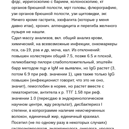
фгдс, ирригоскопию с барием, колоноскопию, кт
органов брюшной полости, мрт головы, флюрографию,
узи органов брюшной полости, узи щитовидки, экг.
Ничего кроме гастрита, эзофагита (которые у меня
давно итак), хронич. аппендицита и перегиба желчного
пузыря не нашли.
Сдал массу анализов, вкл. общий анализ крови,
химический, на всевозможные инфекции, онкомаркеры
пса, са-19, рэа и др, моча, кал. Из отклонений:
повышен холестерин общий 7.5, позже 6.5 и плохой,
геликобактер пилори слабоположительный, эпштейн
барр методом пцр и IgM не выявлен, но IgG растет (3,
потом 6.9 при реф. значении 1), цмв также только IgG
повышен (инфекционист говорит, что это не оно,
значит), гемоглобин в норме, но растет вместе с
гематокритом, антитела к р. ТТГ 1.58 при реф.
значении 1.0 (пересдаю в эндокринологическом
научном центре, жду результат), дисбактериоз I
степени, в копрограмме наличие неисчерченных
волокон, единичный жир, единичный крахмал.
Посетил (не по одному разу в некоторых случаях)
гастроэнтерологов, эндокринолога, онколога, уролога