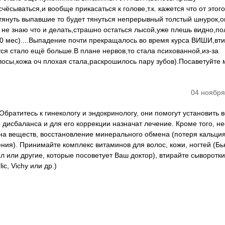
ёсываться,и вообще прикасаться к голове,т.к. кажется что от этого
тянуть выпавшие то будет тянуться непрерывный толстый шнурок,о
е не знаю что и делать,страшно остаться лысой,уже плешь видно,по
10 мес)....Выпадение почти прекращалось во время курса ВИШИ,вт
тся стало ещё больше.В плане нервов,то стала психованной,из-за
лосы,кожа оч плохая стала,раскрошилось пару зубов).Посаветуйте 
04 ноября
братитесь к гинекологу и эндокринологу, они помогут установить 
 дисбаланса и для его коррекции назначат лечение. Кроме того, н
а веществ, восстановление минерального обмена (потеря кальция
ния). Принимайте комплекс витаминов для волос, кожи, ногтей (Б
 или другие, которые посоветует Ваш доктор), втирайте сыворотки
ic, Vichy или др.)