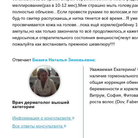
меллирование(раз в 10-12 мес),Мне страшно мыть голову,расч
полностью облысею...Если провести руками по волосам,и по
буд-то свитер распускаешь,и нитка тянется всё время...Я уж
просвечивается кожа на голове...пока ещё кормлю(ребёнку 
ампулы,но как только закончила то всё продолжилось,и каже
недосыпов,и отвратительного состояния внешности(лезут во
пожалуйта как востановить прежнюю шевелюру!!!!
Отвечает
Бианга Наталья Зиновьевна
:
Уважаемая Екатерина! О
наличие гормонального
общая коррекция обмен
беременности и кормле
Витрум, София, Фитовал
роста волос (Dov, Faberl
Врач дерматолог высшей
категории
Информация о консультанте
Все ответы консультанта