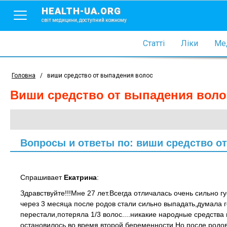
HEALTH-UA.ORG
світ медицини, доступний кожному
Статті
Ліки
Мед
Головна
/
виши средство от выпадения волос
виши средство от выпадения воло
Вопросы и ответы по: виши средство о
Спрашивает
Екатрина
:
Здравствуйте!!!Мне 27 лет.Всегда отличалась очень сильно 
через 3 месяца после родов стали сильно выпадать,думала г
перестали,потеряла 1/3 волос....никакие народные средств
остановилось во время второй беременности.Но после родов