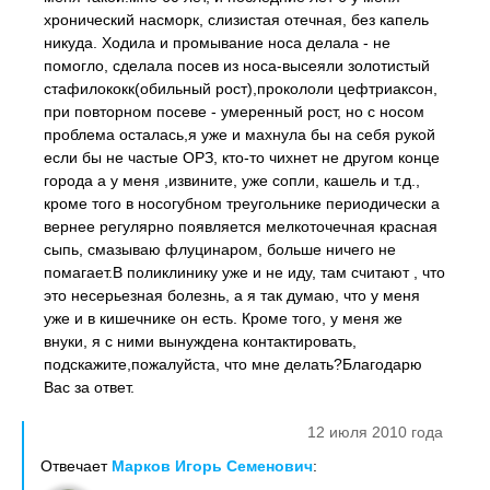
хронический насморк, слизистая отечная, без капель
никуда. Ходила и промывание носа делала - не
помогло, сделала посев из носа-высеяли золотистый
стафилококк(обильный рост),прокололи цефтриаксон,
при повторном посеве - умеренный рост, но с носом
проблема осталась,я уже и махнула бы на себя рукой
если бы не частые ОРЗ, кто-то чихнет не другом конце
города а у меня ,извините, уже сопли, кашель и т.д.,
кроме того в носогубном треугольнике периодически а
вернее регулярно появляется мелкоточечная красная
сыпь, смазываю флуцинаром, больше ничего не
помагает.В поликлинику уже и не иду, там считают , что
это несерьезная болезнь, а я так думаю, что у меня
уже и в кишечнике он есть. Кроме того, у меня же
внуки, я с ними вынуждена контактировать,
подскажите,пожалуйста, что мне делать?Благодарю
Вас за ответ.
12 июля 2010 года
Отвечает
Марков Игорь Семенович
: