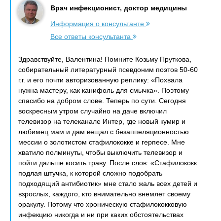
Врач инфекционист, доктор медицины
Информация о консультанте
Все ответы консультанта
Здравствуйте, Валентина! Помните Козьму Пруткова,
собирательный литературный псевдоним поэтов 50-60
г.г. и его почти авторизованную реплику: «Похвала
нужна мастеру, как канифоль для смычка». Поэтому
спасибо на добром слове. Теперь по сути. Сегодня
воскресным утром случайно на даче включил
телевизор на телеканале Интер, где новый кумир и
любимец мам и дам вещал с безаппеляционностью
мессии о золотистом стафилококке и герпесе. Мне
хватило полминуты, чтобы выключить телевизор и
пойти дальше косить траву. После слов: «Стафилококк
подлая штучка, к которой сложно подобрать
подходящий антибиотик» мне стало жаль всех детей и
взрослых, каждого, кто внимательно внемлет своему
оракулу. Потому что хроническую стафилококковую
инфекцию никогда и ни при каких обстоятельствах