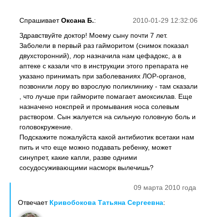
Спрашивает
Оксана Б.
:
2010-01-29 12:32:06
Здравствуйте доктор! Моему сыну почти 7 лет.
Заболели в первый раз гайморитом (снимок показал
двухсторонний), лор назначила нам цефадокс, а в
аптеке с казали что в инструкции этого препарата не
указано принимать при заболеваниях ЛОР-органов,
позвонили лору во взрослую поликлинику - там сказали
, что лучше при гайморите помагает амоксиклав. Еще
назначено нокспрей и промывания носа солевым
раствором. Сын жалуется на сильную головную боль и
головокружение.
Подскажите пожалуйста какой антибиотик всетаки нам
пить и что еще можно подавать ребенку, может
синупрет, какие капли, разве одними
сосудосуживающими насморк вылечишь?
09 марта 2010 года
Отвечает
Кривобокова Татьяна Сергеевна
: