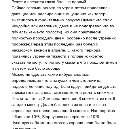
Режет и слезятся глаза больше правый.
Сейчас вспоминаю что по утрам летом появлялись
давящие или распирающие ощущения как теперь
выяснилось в фронтальных пазухах (думал что сплю
неудобно или давление, даже и не подозревал что во
лбу есть какие-то полости). но они практически
полностью проходили днем, особенно после утренних
пробежек.Перед этим последний раз болел с
насморком весной в апреле. С какого периода
появились утренние тяжести в голове конкретно
сказать не могу. Точно могу сказать что прошлой зимой
и летом все было хорошо.
Можно ли сделать какие нибудь анализы
определяющие что в пазухах и чем это лечить,
надоело лечение наугад. Если вдруг прийдется делать
снимки головы снова, сколько можно делать снимков.
Посчитал что за 2 месяца лечения 8 снимков, из них 6
за один месяц. Делал бак посев из носа и из зева
через неделю после последней выписки, Haemophilus
influenzae 10*6, Staphylococcus epidermis 10*6.
Чувствую себя можно сказать хорошо если бы не боли
и выделения.