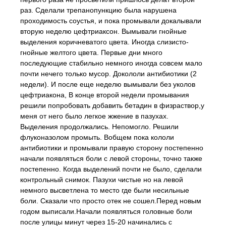
раз. Сделали трепанопункцию была нарушена
проходимость соустья, и пока промывали докалывали
вторую неделю цефтриаксон. Вымывали гнойные
выделения коричневатого цвета. Иногда слизисто-
гнойные желтого цвета. Первые дни много
последующие стабильно немного иногда совсем мало
почти нечего только мусор. Докололи антибиотики (2
недели). И после еще неделю вымывали без уколов
цефтриакона, В конце второй недели промывания
решили попробовать добавить бетадин в физраствор,у
меня от него было легкое жжение в пазухах.
Выделения продолжались. Непомогло. Решили
флуконазолом промыть. Вобщем пока кололи
антибиотики и промывали правую сторону постепенно
начали появляться боли с левой стороны, точно также
постепенно. Когда выделений почти не было, сделали
контрольный снимок. Пазухи чистые но на левой
немного высветлена то место где были несильные
боли. Сказали что просто отек не сошел.Перед новым
годом выписали.Начали появляться головные боли
после улицы минут через 15-20 начинались с