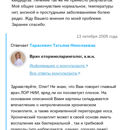
кандидоза. Лечение так же не принесло результатов.
Моё общее самочувствие нормальное, температуры
нет, ангиной и простудными заболеваниями болею
редко. Жду Вашего мнения по моей проблеме.
Заранее спасибо.
13 октября 2008 года
Отвечает
Тарасевич Татьяна Николаевна
:
Врач оториноларинголог, к.м.н.
Информация о консультанте
Все ответы консультанта
Здравствуйте, Олег! Не знаю, что Вам говорит главный
врач ЛОР НИИ, вряд ли он посоветует плохое. На
основании описанной Вами картины складывается
впечатление о непролеченном хроническом
тонзиллите, а также искривленной перегородке носа.
Хронический тонзиллит может в своей основе иметь
воспаление как бактериальной , так и грибковой
природы (что наблюдается, однако, гораздо реже).