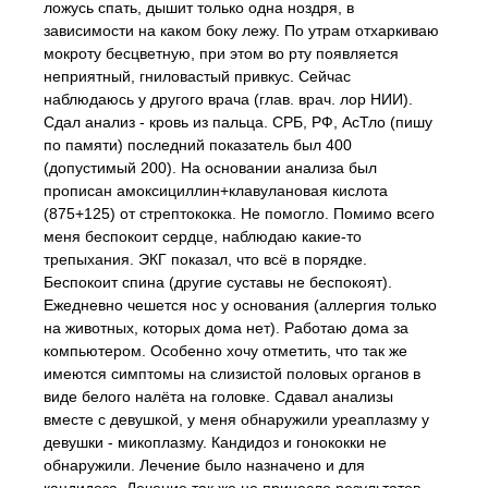
ложусь спать, дышит только одна ноздря, в
зависимости на каком боку лежу. По утрам отхаркиваю
мокроту бесцветную, при этом во рту появляется
неприятный, гниловастый привкус. Сейчас
наблюдаюсь у другого врача (глав. врач. лор НИИ).
Сдал анализ - кровь из пальца. СРБ, РФ, АсТло (пишу
по памяти) последний показатель был 400
(допустимый 200). На основании анализа был
прописан амоксициллин+клавулановая кислота
(875+125) от стрептококка. Не помогло. Помимо всего
меня беспокоит сердце, наблюдаю какие-то
трепыхания. ЭКГ показал, что всё в порядке.
Беспокоит спина (другие суставы не беспокоят).
Ежедневно чешется нос у основания (аллергия только
на животных, которых дома нет). Работаю дома за
компьютером. Особенно хочу отметить, что так же
имеются симптомы на слизистой половых органов в
виде белого налёта на головке. Сдавал анализы
вместе с девушкой, у меня обнаружили уреаплазму у
девушки - микоплазму. Кандидоз и гонококки не
обнаружили. Лечение было назначено и для