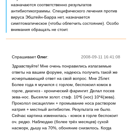
назначаются соответственно результатов
антибиотикограммы. Специфического лечения против
вируса Эбштейн-Барра нет, назначается
симптоматическое (чтобы облегчить состояние). Особо
внимания обращать не стоит.
Спрашивает
Олег
:
2008-09-11 16:41:08
Здравствуйте! Мне очень понравились излагаемые
ответы на вашем форуме, надеюсь получить такой же
исчерпывающий ответ на свой вопрос. Мне 25лет.
Более года я мучился с горлом, беспокоил комок в
горле, диагноз - хронический фарингит. Делал посев
зева-нос. Высеяли золот. стаф. 10*6 (нос) 10*4(зева).
Проколол оксациллин + промывание носа раствором
натрия + местный антибиотик. Результата не было.
Сейчас картина изменилась - комок в горле беспокоит
оч. редко. Наблюдаю (более трёх месяцев) сухой
насморк, дышу на 70%, обоняние снизилось. Когда