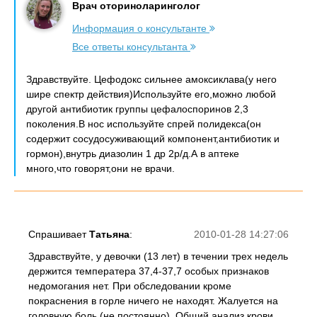
Врач оториноларинголог
Информация о консультанте
Все ответы консультанта
Здравствуйте. Цефодокс сильнее амоксиклава(у него
шире спектр действия)Используйте его,можно любой
другой антибиотик группы цефалоспоринов 2,3
поколения.В нос используйте спрей полидекса(он
содержит сосудосуживающий компонент,антибиотик и
гормон),внутрь диазолин 1 др 2р/д.А в аптеке
много,что говорят,они не врачи.
Спрашивает
Татьяна
:
2010-01-28 14:27:06
Здравствуйте, у девочки (13 лет) в течении трех недель
держится температера 37,4-37,7 особых признаков
недомогания нет. При обследовании кроме
покраснения в горле ничего не находят. Жалуется на
головную боль (не постоянно). Общий анализ крови