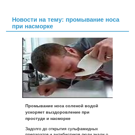
Новости на тему: промывание носа
при насморке
Промывание носа соленой водой
ускоряет выздоровление при
простуде и насморке
Задолго до открытия сульфамидных
препаратов и антибиотиков люди знали о