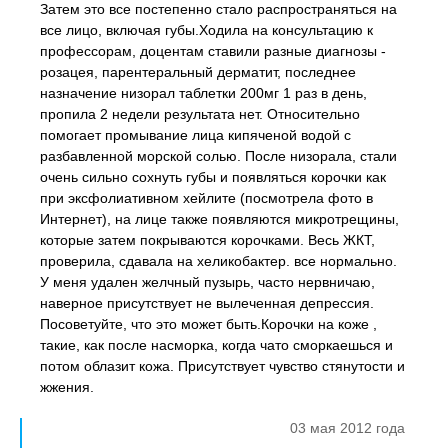
Затем это все постепенно стало распространяться на
все лицо, включая губы.Ходила на консультацию к
профессорам, доцентам ставили разные диагнозы -
розацея, парентеральный дерматит, последнее
назначение низорал таблетки 200мг 1 раз в день,
пропила 2 недели результата нет. Относительно
помогает промывание лица кипяченой водой с
разбавленной морской солью. После низорала, стали
очень сильно сохнуть губы и появляться корочки как
при эксфолиативном хейлите (посмотрела фото в
Интернет), на лице также появляются микротрещины,
которые затем покрываются корочками. Весь ЖКТ,
проверила, сдавала на хеликобактер. все нормально.
У меня удален желчный пузырь, часто нервничаю,
наверное присутствует не вылеченная депрессия.
Посоветуйте, что это может быть.Корочки на коже ,
такие, как после насморка, когда чато сморкаешься и
потом облазит кожа. Присутствует чувство стянутости и
жжения.
03 мая 2012 года