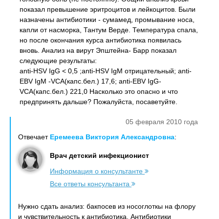
показал превышение эритроцитов и лейкоцитов. Были
назначены антибиотики - сумамед, промывание носа,
капли от насморка, Тантум Верде. Температура спала,
но после окончания курса антибиотика появилась
вновь. Анализ на вирут Эпштейна- Барр показал
следующие результаты:
anti-HSV IgG < 0,5 ;anti-HSV IgM отрицательный; anti-
EBV IgM -VCA(капс.бел.) 17,6; anti-EBV IgG-
VCA(капс.бел.) 221,0 Насколько это опасно и что
предпринять дальше? Пожалуйста, посаветуйте.
05 февраля 2010 года
Отвечает
Еремеева Виктория Александровна
:
Врач детский инфекционист
Информация о консультанте
Все ответы консультанта
Нужно сдать анализ: бакпосев из носоглоткы на флору
и чувствительность к антибиотика. Антибиотики