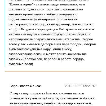
"Комок в горле" - симптом чаще тонзиллита, чем
фарингита. Здесь стоит сконцентрироваться на
местном пролечивании небных миндалин с
подключением физиотерапии (промывание
растворами, тонзиллор, кавитар, лазер, магнитолазер
и пр.). Обсудите с курирующим Вас врачом вероятное
нарушение внутриносовых структур (перегородка) и
необходимость оперативного вмешательства. Скорее
всего у вас имеется деформация перегородки, которая
вызывает сосудистые нарушения в носу,
гиперсекрецию слизи и может влиять на развитие
гипоксии (плохой сон, перебои в работе сердца,
головные боли)
Спрашивает
Ольга
:
2012-03-09 09:21:40
С год назад по краю каймы носа у меня начали
появляться сухие чешуйки и редкие мелкие гнойнички,
не выступающие над кожей и легко выдавливаемые.