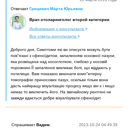
Отвечает
Грицевич Марта Юрьевна
:
Врач отоларинголог второй категории
Информация о консультанте
Все ответы консультанта
Доброго дня, Симптоми які ви описуєте можуть бути
пов"язані з сфеноїдитом, запаленням основної пазухи,
яка розміщена над носоглоткою, глибоко у носовій
порожнині.ЇЇ запалення викликає болі, що віддають у
потилицю. Вам показано виконати комп"ютерну
томографію приносових пазух, оскільки тільки вона
дасть найкращу візуалізацію процесу якщо він є і якщо
немає то виключить його. На звичайному рентгені не
завжди вдається добре візуалізувати сфеноїдит.
Спрашивает
Вадим
:
2013-10-24 04:49:39