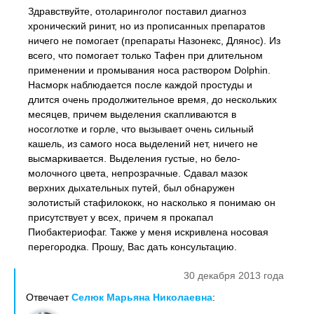
Здравствуйте, отоларинголог поставил диагноз
хронический ринит, но из прописанных препаратов
ничего не помогает (препараты Назонекс, Длянос). Из
всего, что помогает только Тафен при длительном
применении и промывания носа раствором Dolphin.
Насморк наблюдается после каждой простуды и
длится очень продолжительное время, до нескольких
месяцев, причем выделения скапливаются в
носоглотке и горле, что вызывает очень сильный
кашель, из самого носа выделений нет, ничего не
высмаркивается. Выделения густые, но бело-
молочного цвета, непрозрачные. Сдавал мазок
верхних дыхательных путей, был обнаружен
золотистый стафилококк, но насколько я понимаю он
присутствует у всех, причем я прокапал
Пиобактериофаг. Также у меня искривлена носовая
перегородка. Прошу, Вас дать консультацию.
30 декабря 2013 года
Отвечает
Селюк Марьяна Николаевна
: