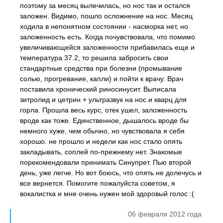
поэтому за месяц вылечилась, но нос так и остался
заложен. Видимо, пошло осложнение на нос. Месяц
ходила в непонятном состоянии - насморка нет, но
заложенность есть. Когда почувствовала, что помимо
увеличивающейся заложенности прибавилась еще и
температура 37.2, то решила забросить свои
стандартные средства при болезни (промывание
солью, прогревание, капли) и пойти к врачу. Врач
поставила хронический риносинусит. Выписала
зитролид и цетрин + ультразвук на нос и кварц для
горла. Прошла весь курс, отек ушел, заложенность
вроде как тоже. Единственное, дышалось вроде бы
немного хуже, чем обычно, но чувствовала я себя
хорошо. не прошло и недели как нос стало опять
закладывать, соплей по-прежнему нет. Знакомые
порекомендовали принимать Синупрет. Пью второй
день, уже легче. Но вот боюсь, что опять не долечусь и
все вернется. Помогите пожалуйста советом, я
вокалистка и мне очень нужен мой здоровый голос :(
06 февраля 2012 года