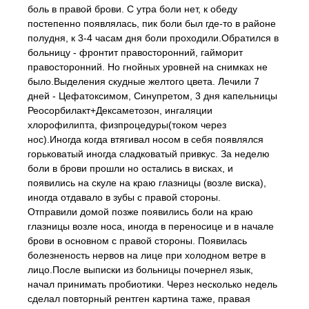
боль в правой брови. С утра боли нет, к обеду
постепенно появлялась, пик боли был где-то в районе
полудня, к 3-4 часам дня боли проходили.Обратился в
больницу - фронтит правосторонний, гайморит
правосторонний. Но гнойных уровней на снимках не
было.Выделения скудные желтого цвета. Лечили 7
дней - Цефатоксимом, Синупретом, 3 дня капельницы
Реосорбилакт+Дексаметозон, ингаляции
хлорофилипта, физпроцедуры(током через
нос).Иногда когда втягивал носом в себя появлялся
горьковатый иногда сладковатый привкус. За неделю
боли в брови прошли но остались в висках, и
появились на скуле на краю глазницы (возле виска),
иногда отдавало в зубы с правой стороны.
Отправили домой позже появились боли на краю
глазницы возле носа, иногда в переносице и в начале
брови в основном с правой стороны. Появилась
болезненость нервов на лице при холодном ветре в
лицо.После выписки из больницы почернел язык,
начал принимать пробиотики. Через несколько недель
сделал повторный рентген картина таже, правая