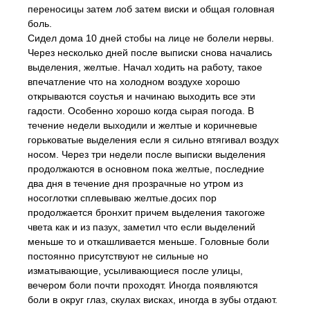
переносицы затем лоб затем виски и общая головная
боль.
Сидел дома 10 дней стобы на лице не болели нервы.
Через несколько дней после выписки снова начались
выделения, желтые. Начал ходить на работу, такое
впечатление что на холодном воздухе хорошо
открываются соустья и начинаю выходить все эти
гадости. Особенно хорошо когда сырая погода. В
течение недели выходили и желтые и коричневые
горьковатые выделения если я сильно втягивал воздух
носом. Через три недели после выписки выделения
продолжаются в основном пока желтые, последние
два дня в течение дня прозрачные но утром из
носоглотки сплевываю желтые.досих пор
продолжается бронхит причем выделения такогоже
чвета как и из пазух, заметил что если выделений
меньше то и откашливается меньше. Головные боли
постоянно присутствуют не сильные но
изматывающие, усыливающиеся после улицы,
вечером боли почти проходят. Иногда появляются
боли в округ глаз, скулах висках, иногда в зубы отдают.