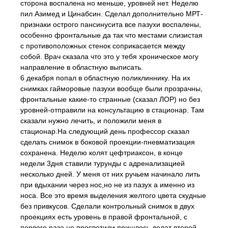
сторона воспалена но меньше, уровней нет. Неделю
пил Азимед и Цинабсин. Сделал дополнительно МРТ-
признаки острого пансинусита все пазухи воспалены,
особенно фронтальные да так что местами слизистая
с противоположных стенок соприкасается между
собой. Врач сказала что это у тебя хроническое могу
направление в областную выписать.
6 декабря попал в областную поликлиннику. На их
снимках гайморовые пазухи вообще были прозрачны,
фронтальные какие-то странные (сказал ЛОР) но без
уровней-отправили на консультацию в стационар. Там
сказали нужно лечить, и положили меня в
стационар.На следующий день профессор сказал
сделать снимок в боковой проекции-пневматизация
сохранена. Неделю колят цефтриаксон, в конце
недели 3дня ставили турунды с адренализацией
несколько дней. У меня от них ручьем начинало лить
при вдыхании через нос,но не из пазух а именно из
носа. Все это время выделения желтого цвета скудные
без привкусов. Сделали контрольный снимок в двух
проекциях есть уровень в правой фронтальной, с
первого раза не просветили пришлось делат второй