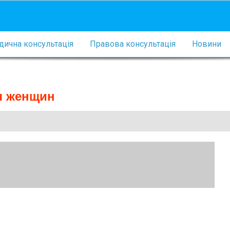
ична консультація
Правова консультація
Новини
я женщин