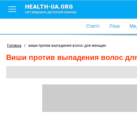
HEALTH-UA.ORG
світ медицини, доступний кожному
Статті
Ліки
Мед
Головна
/
виши против выпадения волос для женщин
виши против выпадения волос дл