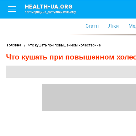
HEALTH-UA.ORG
світ медицини, доступний кожному
Статті
Ліки
Мед
Головна
/
что кушать при повышенном холестерине
что кушать при повышенном холе