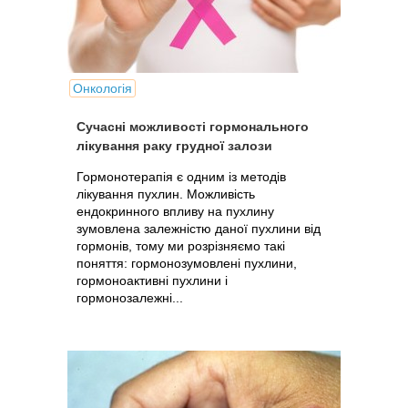
Онкологія
Сучасні можливості гормонального
лікування раку грудної залози
Гормонотерапія є одним із методів
лікування пухлин. Можливість
ендокринного впливу на пухлину
зумовлена залежністю даної пухлини від
гормонів, тому ми розрізняємо такі
поняття: гормонозумовлені пухлини,
гормоноактивні пухлини і
гормонозалежні...