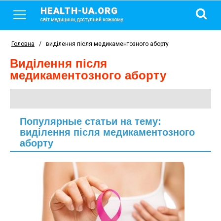
HEALTH-UA.ORG
світ медицини, доступний кожному
Головна
/
виділення після медикаментозного аборту
виділення після
медикаментозного аборту
Популярные статьи на тему:
виділення після медикаментозного
аборту