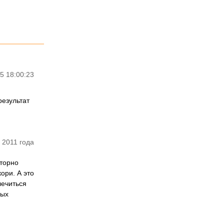
5 18:00:23
результат
 2011 года
вторно
ори. А это
лечиться
ных