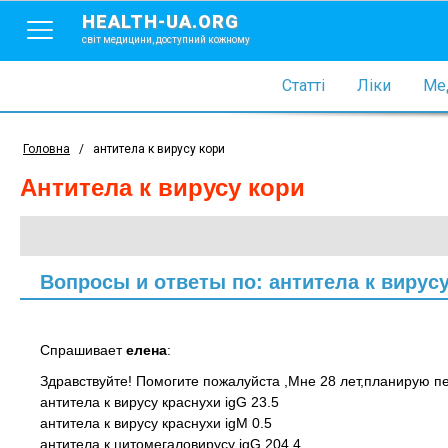
HEALTH-UA.ORG
світ медицини, доступний кожному
Статті
Ліки
Мед
Головна
/
антитела к вирусу кори
антитела к вирусу кори
Вопросы и ответы по: антитела к вирус
Спрашивает
елена
:
Здравствуйте! Помогите пожалуйста ,Мне 28 лет,планирую
антитела к вирусу краснухи igG 23.5
антитела к вирусу краснухи igM 0.5
антитела к цитомегаловирусу igG 204.4