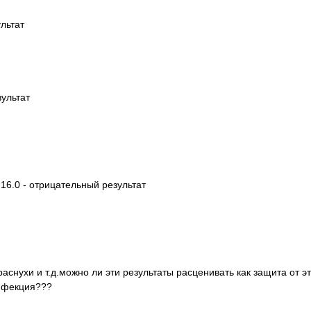
ультат
зультат
16.0 - отрицательный результат
аснухи и т.д.можно ли эти результаты расценивать как защита от э
инфекция???