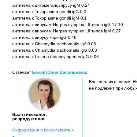
антитела к цитомегаловирусу igM 0.24
антитела к Toxoplasma gondii igG 0.0
антитела к Toxoplasma gondii igM 0.1
антитела к вирусам Herpes symplex I,II типов igG 17.10
антитела к вирусам Herpes symplex I,II типов igM 0.27
антитела к вирусу кори igG 0.48
антитела к Chlamydia trachomatis igA 0.03
антитела к Chlamydia trachomatis igG 0.03
антитела к Listeria monocytogenes igG 0.06
Отвечает
Босяк Юлия Васильевна
:
Ваш анализ в норме. Н
не подлежит при любых
Врач гинеколог,
репродуктолог
Информация о консультанте