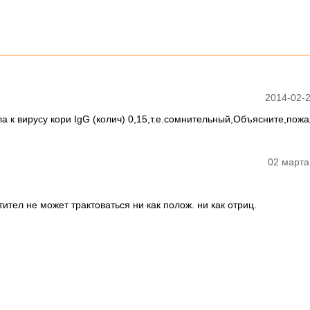
2014-02-2
а к вирусу кори IgG (колич) 0,15,т.е.сомнительный,Объясните,пожа
02 марта
тител не может трактоваться ни как полож. ни как отриц.