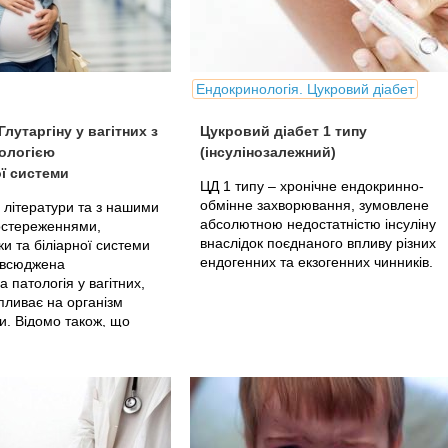
Ендокринологія. Цукровий діабет
лутаргіну у вагітних з
Цукровий діабет 1 типу
ологією
(інсулінозалежний)
ої системи
ЦД 1 типу – хронічне ендокринно-
обмінне захворювання, зумовлене
 літератури та з нашими
абсолютною недостатністю інсуліну
остереженнями,
внаслідок поєднаного впливу різних
и та біліарної системи
ендогенних та екзогенних чинників.
овсюджена
а патологія у вагітних,
пливає на організм
и. Відомо також, що