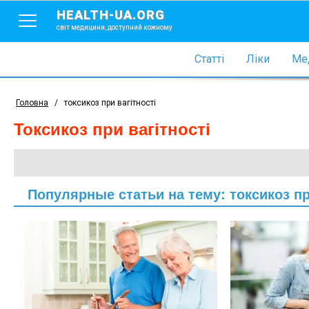
HEALTH-UA.ORG
світ медицини, доступний кожному
Статті
Ліки
Мед
Головна
/
токсикоз при вагітності
токсикоз при вагітності
Популярные статьи на тему: токсикоз пр