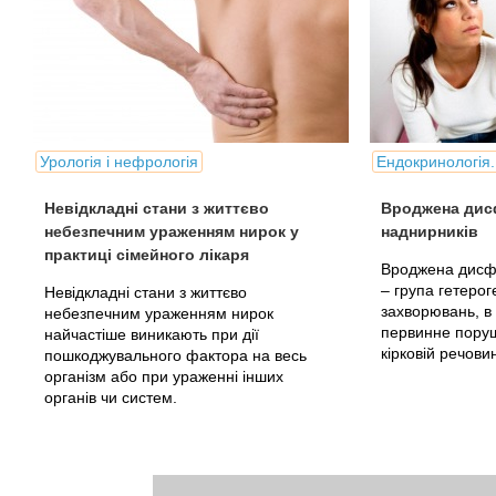
Урологія і нефрологія
Ендокринологія.
Невідкладні стани з життєво
Вроджена дис
небезпечним ураженням нирок у
наднирників
практиці сімейного лікаря
Вроджена дисфу
– група гетеро
Невідкладні стани з життєво
захворювань, в 
небезпечним ураженням нирок
первинне поруш
найчастіше виникають при дії
кірковій речови
пошкоджувального фактора на весь
організм або при ураженні інших
органів чи систем.