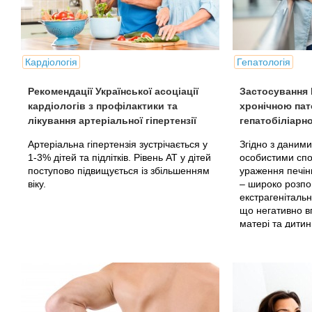
Кардіологія
Гепатологія
Рекомендації Української асоціації
Застосування Г
кардіологів з профілактики та
хронічною пат
лікування артеріальної гіпертензії
гепатобіліарн
Артеріальна гіпертензія зустрічається у
Згідно з даними
1-3% дітей та підлітків. Рівень АТ у дітей
особистими сп
поступово підвищується із збільшенням
ураження печінк
віку.
– широко розп
екстрагенітальн
що негативно в
матері та дитин
частота...