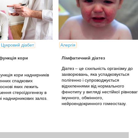
 Цукровий діабет
Алергія
функція кори
Лімфатичний діатез
Діатез – це схильність організму до
захворювань, яка успадковується
нкція кори наднирників
полігенно і супроводжується
генних спадкових
відхиленнями від нормального
основі яких лежить
фенотипу у вигляді нестійкої рівнова
ення стероїдогенезу в
імунного, обмінного,
ні наднирникових залоз.
нейроендокринного гомеостазу.