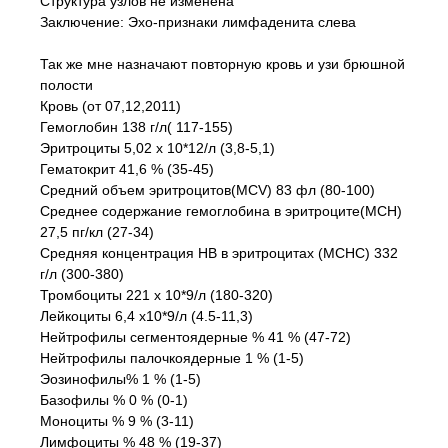
Структура узлов не изменена
Заключение: Эхо-признаки лимфаденита слева
Так же мне назначают повторную кровь и узи брюшной
полости
Кровь (от 07,12,2011)
Гемоглобин 138 г/л( 117-155)
Эритроциты 5,02 х 10*12/л (3,8-5,1)
Гематокрит 41,6 % (35-45)
Средний объем эритроцитов(MCV) 83 фл (80-100)
Среднее содержание гемоглобина в эритроците(MCH)
27,5 пг/кл (27-34)
Средняя концентрация HB в эритроцитах (MCHC) 332
г/л (300-380)
Тромбоциты 221 х 10*9/л (180-320)
Лейкоциты 6,4 х10*9/л (4.5-11,3)
Нейтрофилы сегментоядерные % 41 % (47-72)
Нейтрофилы палочкоядерные 1 % (1-5)
Эозинофилы% 1 % (1-5)
Базофилы % 0 % (0-1)
Моноциты % 9 % (3-11)
Лимфоциты % 48 % (19-37)