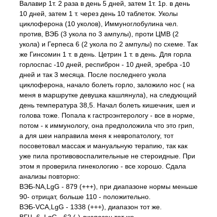
Валавир 1т. 2 раза в день 5 дней, затем 1т. 1р. в день
10 дней, затем 1 т. через день 10 таблеток. Уколы
циклоферона (10 уколов), Иммуноглобулина чел.
против, ВЭБ (3 укола по 3 ампулы), проти ЦМВ (2
укола) и Герпеса 6 (2 укола по 2 ампулы) по схеме. Так
же Гинсомин 1 т. в день. Цетрин 1 т. в день. Для горла
горлоспас -10 дней, респиброн - 10 дней, эребра -10
дней и так 3 месяца. После последнего укола
циклоферона, начало болеть горло, заложило нос ( на
меня в маршрутке девушка кашлянула), на следующий
день температура 38,5. Начал болеть кишечник, шея и
голова тоже. Попала к гастроэнтерологу - все в норме,
потом - к иммунологу, она предположила что это грип,
а для шеи направила меня к невропатологу, тот
посоветовал массаж и мануальную терапию, так как
уже пила противовоспалительные не стероидные. При
этом я проверила гинекологию - все хорошо. Сдала
анализы повторно:
ВЭБ-NA,LgG - 879 (+++), при диапазоне нормы меньше
90- отрицат, больше 110 - положительно.
ВЭБ-VCA,LgG - 1338 (+++), диапазон тот же.