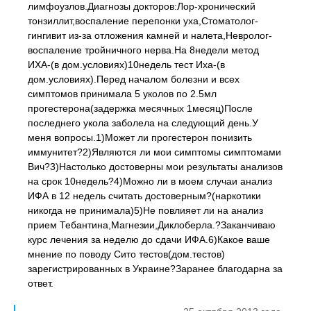
лимфоузлов.Диагнозы докторов:Лор-хронический
тонзиллит,воспаление перепонки уха,Стоматолог-
гингивит из-за отложения камней и налета,Невролог-
воспаление тройничного нерва.На 8недели метод
ИХА-(в дом.условиях)10недель тест Иха-(в
дом.условиях).Перед началом болезни и всех
симптомов принимала 5 уколов по 2.5мл
прогестерона(задержка месячных 1месяц)После
последнего укола заболела на следующий день.У
меня вопросы.1)Может ли прогестерон понизить
иммунитет?2)Являются ли мои симптомы симптомами
Вич?3)Настолько достоверны мои результаты анализов
на срок 10недель?4)Можно ли в моем случаи анализ
ИФА в 12 недель считать достоверным?(наркотики
никогда не принимала)5)Не повлияет ли на анализ
прием Тебантина,Магнезии,Диклоберла.?Заканчиваю
курс лечения за неделю до сдачи ИФА.6)Какое ваше
мнение по поводу Сито тестов(дом.тестов)
зарегистрированных в Украине?Заранее благодарна за
ответ.