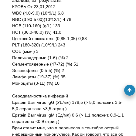
анализы, вот результаты.
КРОВЬ От 23,01,2012
WBC (4.0-9.0) (10*9/L) 6.8
RBC (3.90-5.00)(10*12/L) 4.78
HGB (110-160) (g/L) 133
HCT (36.0-48.0) (%) 41.0
Цветовой показатель (0,85-1,05) 0,83
PLT (180-320) (10*9/L) 243
COE (мм/ч) 3
Палочкоядерные (1-6) (%) 2
Сегментоядерные (47-72) (%) 51
Эозинофилы (0,5-5) (%) 2
Лимфоциты (19-37) (%) 35
Моноциты (3-11) (%) 10
Серодиагностика инфекций
Epstein Barr virus IgG (УЕ/мл) 178,5 (> 5,0 положит. 3,5-
5,0 серая зона <3,5 отриц.)
Epstein Barr virus IgM (Ед/мл) 0,6 (> 1,1 положит. 0,9-1,1
серая зона <0,9 отриц.)
Врач ставит мне, что я перенесла в сентябре острый
инфекционный мононуклеоз. Как он говорит, что все об