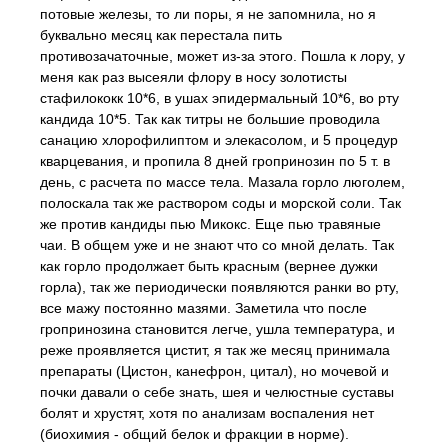
потовые железы, то ли поры, я не запомнила, но я
буквально месяц как перестала пить
противозачаточные, может из-за этого. Пошла к лору, у
меня как раз высеяли флору в носу золотисты
стафилококк 10*6, в ушах эпидермальный 10*6, во рту
кандида 10*5. Так как титры не большие проводила
санацию хлорофилиптом и элекасолом, и 5 процедур
кварцевания, и пропила 8 дней гропринозин по 5 т. в
день, с расчета по массе тела. Мазала горло люголем,
полоскала так же раствором соды и морской соли. Так
же против кандиды пью Микокс. Еще пью травяные
чаи. В общем уже и не знают что со мной делать. Так
как горло продолжает быть красным (вернее дужки
горла), так же периодически появляются ранки во рту,
все мажу постоянно мазями. Заметила что после
гропринозина становится легче, ушла температура, и
реже проявляется цистит, я так же месяц принимала
препараты (Цистон, канефрон, цитал), но мочевой и
почки давали о себе знать, шея и челюстные суставы
болят и хрустят, хотя по анализам воспаления нет
(биохимия - общий белок и фракции в норме).