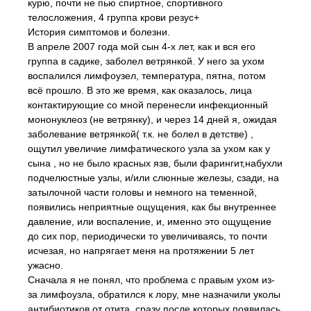
курю, почти не пью спиртное, спортивного
телосложения, 4 группа крови резус+
История симптомов и болезни.
В апреле 2007 года мой сын 4-х лет, как и вся его
группа в садике, заболел ветрянкой. У него за ухом
воспалился лимфоузел, температура, пятна, потом
всё прошло. В это же время, как оказалось, лица
контактирующие со мной перенесли инфекционный
мононуклеоз (не ветрянку), и через 14 дней я, ожидая
заболевание ветрянкой( т.к. не болел в детстве) ,
ощутил увеличие лимфатического узла за ухом как у
сына , но не было красных язв, были фарингит,набухли
подчелюстные узлы, и/или слюнные железы, сзади, на
затылочной части головы и немного на теменной,
появились неприятные ощущения, как бы внутреннее
давление, или воспаление, и, именно это ощущение
до сих пор, периодически то увеличиваясь, то почти
исчезая, но напрягает меня на протяжении 5 лет
ужасно.
Сначала я не понял, что проблема с правым ухом из-
за лимфоузла, обратился к лору, мне назначили уколы
антибиотиков от отита, сразу после которых появилась