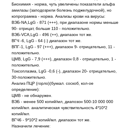
Биохимия - норма, чуть увеличены показатели альфа
амилазы (заподозрили болезнь поджелудочной), но
копрограмма - норма. Анализы крови на вирусы:
ВЭБ-NA,LgG - 871 (+++), при диапазоне нормы меньше
90- отрицат, больше 110 - положительно.
ВЭБ-VCA,LgG - 496 (++), диапазон тот же.
ВГЧ -6, LgG - 64 (-) диапазон тот же.
ВПГ-1, LgG - 97 (+++), диапазон 9- отрицательно, 11 -
положительно.
ЦМВ, LgG - 7,9 (+++), диапазон 0,8 - отрицательно, 1 -
положительно.
Токсоплазма, LgG -0,6 (-), диапазон 20- отрицательно,
30-положительно.
Анализ ПЦР (горло)(буккал. соскоб, кол-ое
определение):
ЦМВ - не обнаружен.
ВЭБ - менее 500 копий/мл, диапозон 500-10 000 000
копий/мл. аналитическая чувствительность 4*10*2
копий/мл.
ВГЧ6 - 9*10*2 копий/мл. диапазон тот же.
Назначили лечение: