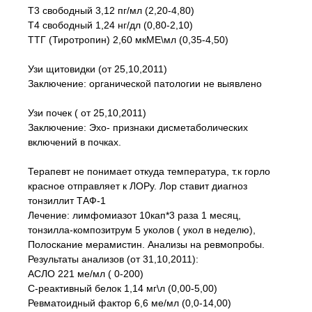
Т3 свободный 3,12 пг/мл (2,20-4,80)
Т4 свободный 1,24 нг/дл (0,80-2,10)
ТТГ (Тиротропин) 2,60 мкМЕ\мл (0,35-4,50)
Узи щитовидки (от 25,10,2011)
Заключение: органической патологии не выявлено
Узи почек ( от 25,10,2011)
Заключение: Эхо- признаки дисметаболических
включений в почках.
Терапевт не понимает откуда температура, т.к горло
красное отправляет к ЛОРу. Лор ставит диагноз
тонзиллит ТАФ-1
Лечение: лимфомиазот 10кап*3 раза 1 месяц,
тонзилла-композитрум 5 уколов ( укол в неделю),
Полоскание мерамистин. Анализы на ревмопробы.
Результаты анализов (от 31,10,2011):
АСЛО 221 ме/мл ( 0-200)
С-реактивный белок 1,14 мг\л (0,00-5,00)
Ревматоидный фактор 6,6 ме/мл (0,0-14,00)