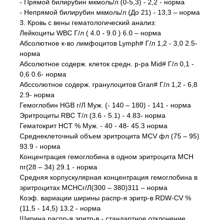
- Прямой билирубин мкмоль/л (0-5,3) - 2,2 - норма
- Непрямой билирубин мкмоль/л (До 21) - 13,3 – норма
3. Кровь с вены гематологический анализ:
Лейкоциты WBC Г/л ( 4.0 - 9.0 ) 6.0 – норма
Абсолютное к-во лимфоцитов Lymph# Г/л 1,2 - 3,0 2.5-
норма
Абсолютное содерж. клеток средн. р-ра Mid# Г/л 0,1 -
0,6 0.6- норма
Абссолютное содерж. гранулоцитов Gran# Г/л 1,2 - 6,8
2.9- норма
Гемоглобин HGB г/Л Муж. (- 140 – 180) - 141 - норма
Эритроциты RBC Т/л (3.6 - 5.1) - 4.83- норма
Гематокрит HCT % Муж. - 40 - 48- 45.3 норма
Среднеклеточный объем эритроцита MCV фл (75 – 95)
93.9 - норма
Концентрация гемоглобина в одном эритроцита MCH
пг(28 – 34) 29.1 - норма
Средняя корпускулярная концентрация гемоглобина в
эритроцитах MCHCг/Л(300 – 380)311 – норма
Коэф. вариации ширины распр-я эритр-в RDW-CV %
(11,5 - 14,5) 13.2 - норма
Ширина распр-я эритр-в - стандартное отклонение