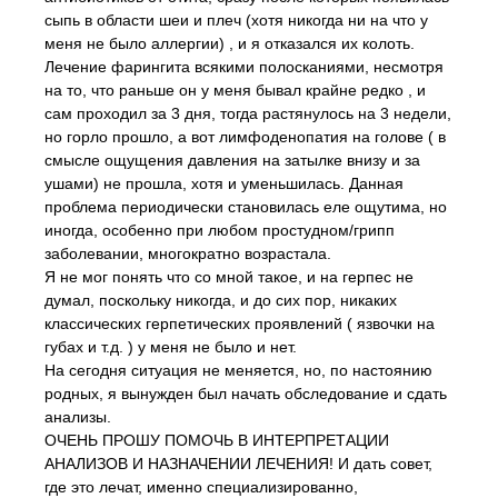
сыпь в области шеи и плеч (хотя никогда ни на что у
меня не было аллергии) , и я отказался их колоть.
Лечение фарингита всякими полосканиями, несмотря
на то, что раньше он у меня бывал крайне редко , и
сам проходил за 3 дня, тогда растянулось на 3 недели,
но горло прошло, а вот лимфоденопатия на голове ( в
смысле ощущения давления на затылке внизу и за
ушами) не прошла, хотя и уменьшилась. Данная
проблема периодически становилась еле ощутима, но
иногда, особенно при любом простудном/грипп
заболевании, многократно возрастала.
Я не мог понять что со мной такое, и на герпес не
думал, поскольку никогда, и до сих пор, никаких
классических герпетических проявлений ( язвочки на
губах и т.д. ) у меня не было и нет.
На сегодня ситуация не меняется, но, по настоянию
родных, я вынужден был начать обследование и сдать
анализы.
ОЧЕНЬ ПРОШУ ПОМОЧЬ В ИНТЕРПРЕТАЦИИ
АНАЛИЗОВ И НАЗНАЧЕНИИ ЛЕЧЕНИЯ! И дать совет,
где это лечат, именно специализированно,