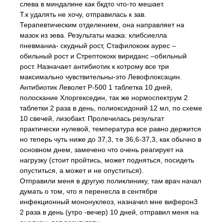
слева в миндалине как бкдто что-то мешает.
Т.к удалять не хочу, отправилась к зав.
Терапевтическим отделением, она направляет на
мазок из зева. Результаты мазка: клибсиелла
пневманиа- скудный рост, Стафилококк аурес –
обильный рост и Стрептококк вириданс –обильный
рост. Назначает антибиотик к котрому все три
максимально чувствительны-это Левофлоксацин.
Антибиотик Леволет Р-500 1 таблетка 10 дней,
полоскание Хлоргекседин, так же нормоспектрум 2
таблетки 2 раза в день, полиоксидоний 12 мл, по схеме
10 свечей, лизобакт. Пролечилась результат
практически нулевой, температура все равно держится
но теперь чуть ниже до 37,3, т.е 36,6-37,3, как обычно в
основном днем, замечено что очень реагирует на
нагрузку (стоит пройтись, может подняться, посидеть
опуститься, а может и не опуститься).
Отправили меня в другую поликлинику, там врач начал
думать о том, что я перенесла в сентябре
инфекционный мононуклеоз, назначил мне виферон3
2 раза в день (утро -вечер) 10 дней, отправил меня на