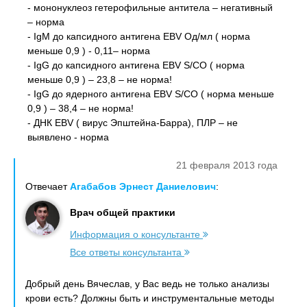
- мононуклеоз гетерофильные антитела – негативный
– норма
- IgM до капсидного антигена EBV Од/мл ( норма
меньше 0,9 ) - 0,11– норма
- IgG до капсидного антигена EBV S/CO ( норма
меньше 0,9 ) – 23,8 – не норма!
- IgG до ядерного антигена EBV S/CO ( норма меньше
0,9 ) – 38,4 – не норма!
- ДНК EBV ( вирус Эпштейна-Барра), ПЛР – не
выявлено - норма
21 февраля 2013 года
Отвечает
Агабабов Эрнест Даниелович
:
Врач общей практики
Информация о консультанте
Все ответы консультанта
Добрый день Вячеслав, у Вас ведь не только анализы
крови есть? Должны быть и инструментальные методы