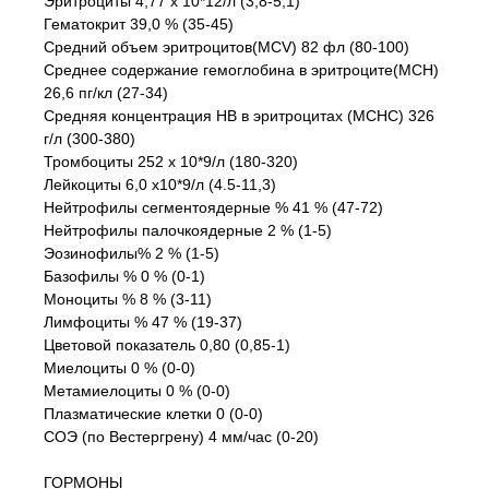
Эритроциты 4,77 х 10*12/л (3,8-5,1)
Гематокрит 39,0 % (35-45)
Средний объем эритроцитов(MCV) 82 фл (80-100)
Среднее содержание гемоглобина в эритроците(MCH)
26,6 пг/кл (27-34)
Средняя концентрация HB в эритроцитах (MCHC) 326
г/л (300-380)
Тромбоциты 252 х 10*9/л (180-320)
Лейкоциты 6,0 х10*9/л (4.5-11,3)
Нейтрофилы сегментоядерные % 41 % (47-72)
Нейтрофилы палочкоядерные 2 % (1-5)
Эозинофилы% 2 % (1-5)
Базофилы % 0 % (0-1)
Моноциты % 8 % (3-11)
Лимфоциты % 47 % (19-37)
Цветовой показатель 0,80 (0,85-1)
Миелоциты 0 % (0-0)
Метамиелоциты 0 % (0-0)
Плазматические клетки 0 (0-0)
СОЭ (по Вестергрену) 4 мм/час (0-20)
ГОРМОНЫ