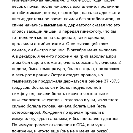
герпервирусная инфекция. В июле 2013 года пошел
песок с почки, после началось воспаление, пролечили
антибиотиками, потом, в сентябре, начался аднексит и
цистит, длительное время лечили без антибиотиков, на
спине начались высыпания, дерматолог сказал что это
опоясывающий лишай, и передал гинекологу, что бы
тот положил меня на стационар, так и сделали,
пролечили антибиотиками. Опоясывающий тоже
лечила, он быстро прошел. В октябре меня выписали.
А в декабре, я чем-то похожим на грип заболела,при
этом был еще и стоматит, очень серьезный, лечилась 2
недели, была температура, болело горло, нос заложен
и весь рот в ранках.Острая стадия прошла, но
температура продолжала держаться в районе 37 -37,3
градусов. Воспалился и болел подчелюстной
лимфоузел, начали болеть височно-челюстные и
нижнечелюстные суставы, отдавало в уши, из-за этого
сильно болела голова, начала болеть шея (есть
остеохондроз). Хождения по врачам привели к
иммунологу, сдала анализы, и был поставлен диагноз.
По иммунограмме отклонения в CD4, они чуток
понижены, и что-то еще (она не у меня на руках).