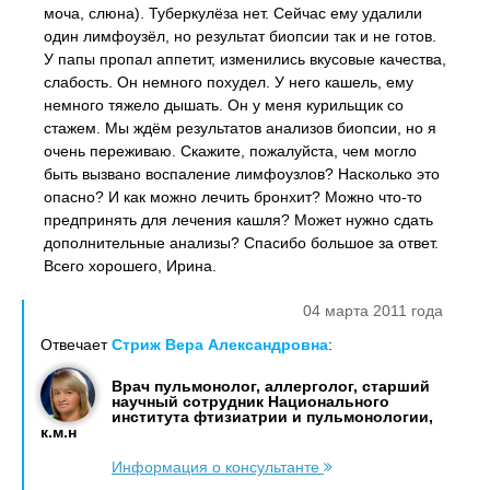
моча, слюна). Туберкулёза нет. Сейчас ему удалили
один лимфоузёл, но результат биопсии так и не готов.
У папы пропал аппетит, изменились вкусовые качества,
слабость. Он немного похудел. У него кашель, ему
немного тяжело дышать. Он у меня курильщик со
стажем. Мы ждём результатов анализов биопсии, но я
очень переживаю. Скажите, пожалуйста, чем могло
быть вызвано воспаление лимфоузлов? Насколько это
опасно? И как можно лечить бронхит? Можно что-то
предпринять для лечения кашля? Может нужно сдать
дополнительные анализы? Спасибо большое за ответ.
Всего хорошего, Ирина.
04 марта 2011 года
Отвечает
Стриж Вера Александровна
:
Врач пульмонолог, аллерголог, старший
научный сотрудник Национального
института фтизиатрии и пульмонологии,
к.м.н
Информация о консультанте