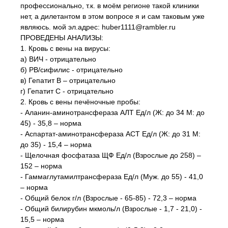
профессионально, т.к. в моём регионе такой клиники
нет, а дилетантом в этом вопросе я и сам таковым уже
являюсь. мой эл.адрес: huber1111@rambler.ru
ПРОВЕДЕНЫ АНАЛИЗЫ:
1. Кровь с вены на вирусы:
а) ВИЧ - отрицательно
б) РВ/сифилис - отрицательно
в) Гепатит В – отрицательно
г) Гепатит С - отрицательно
2. Кровь с вены печёночные пробы:
- Аланин-аминотрансфераза АЛТ Ед/л (Ж: до 34 М: до
45) - 35,8 – норма
- Аспартат-аминотрансфераза ACT Ед/л (Ж: до 31 М:
до 35) - 15,4 – норма
- Щелочная фосфатаза ЩФ Ед/л (Взрослые до 258) –
152 – норма
- Гаммаглутамилтрансфераза Ед/л (Муж. до 55) - 41,0
– норма
- Общий белок г/л (Взрослые - 65-85) - 72,3 – норма
- Общий билирубин мкмоль/л (Взрослые - 1,7 - 21,0) -
15,5 – норма