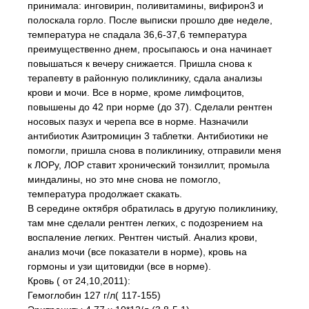
принимала: инговирин, поливитамины, вифирон3 и
полоскала горло. После выписки прошло две неделе,
температура не спадала 36,6-37,6 температура
преимущественно днем, просыпаюсь и она начинает
повышаться к вечеру снижается. Пришла снова к
терапевту в районную поликлинику, сдала анализы
крови и мочи. Все в норме, кроме лимфоцитов,
повышены до 42 при норме (до 37). Сделали рентген
носовых пазух и черепа все в норме. Назначили
антибиотик Азитромицин 3 таблетки. Антибиотики не
помогли, пришла снова в поликлинику, отправили меня
к ЛОРу, ЛОР ставит хронический тонзиллит, промыла
миндалины, но это мне снова не помогло,
температура продолжает скакать.
В середине октября обратилась в другую поликлинику,
там мне сделали рентген легких, с подозрением на
воспаление легких. Рентген чистый. Анализ крови,
анализ мочи (все показатели в норме), кровь на
гормоны и узи щитовидки (все в норме).
Кровь ( от 24,10,2011):
Гемоглобин 127 г/л( 117-155)