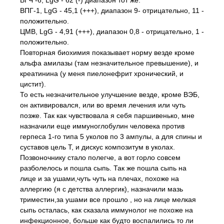
ВГЧ -6, LgG - 62 (-) диапазон тот же.
ВПГ-1, LgG - 45,1 (+++), диапазон 9- отрицательно, 11 -
положительно.
ЦМВ, LgG - 4,91 (+++), диапазон 0,8 - отрицательно, 1 -
положительно.
Повторная биохимия показывает норму везде кроме
альфа амилазы (там незначительное превышение), и
креатинина (у меня пиелонефрит хронический, и
цистит).
То есть незначительное улучшение везде, кроме ВЭБ,
он активировался, или во время лечения или чуть
позже. Так как чувствовала я себя паршивенько, мне
назначили еще иммуноглобулин человека против
герпеса 1-го типа 5 уколов по 3 ампулы, а для спины и
суставов цель Т, и дискус композитум в уколах.
Позвоночнику стало полегче, а вот горло совсем
разболелось и пошла сыпь. Так же пошла сыпь на
лице и за ушами,чуть чуть на плечах, похоже на
аллергию (я с детства аллергик), назначили мазь
триместин,за ушами все прошло , но на лице мелкая
сыпь осталась, как сказала иммунолог не похоже на
инфекционное, больше как будто воспалились то ли