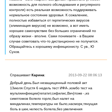
возможность для полного обследования и регулярного
контроля) есть реальная возможность поддерживать
нормальное состояние здоровья. К сожалению,
полностью избавиться от герпетических вирусов
(элиминация вирусов) не возможно, а вот иметь
хорошее самочувствие без больших ограничений по
образу жизни - вполне. Сами понимаете - в Вашем
случае советовать что-то дистанционно не получится.
Обращайтесь к хорошему инфекционисту. С ув., Ю
Сухов.
Спрашивает
Карина
:
2013-09-22 08:06:13
Добрый день.Был незащищенный половой акт
13июля.Спустя 6 недель тест ИФА-,комбо тест на
мультиинфекции(гепатит,сифилис,Вич)тоже -,из
симптомов болело горло,был налет на
миндалинах,температуры не было,насморк,тянущая
боль в шее,челюсть болела,без увеличения